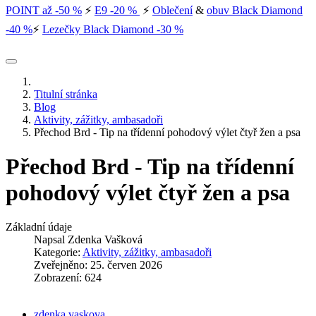
POINT až -50 %
⚡
E9 -20 %
⚡
Oblečení
&
obuv Black Diamond
-40 %
⚡
Lezečky Black Diamond -30 %
Titulní stránka
Blog
Aktivity, zážitky, ambasadoři
Přechod Brd - Tip na třídenní pohodový výlet čtyř žen a psa
Přechod Brd - Tip na třídenní
pohodový výlet čtyř žen a psa
Základní údaje
Napsal
Zdenka Vašková
Kategorie:
Aktivity, zážitky, ambasadoři
Zveřejněno: 25. červen 2026
Zobrazení: 624
zdenka vaskova