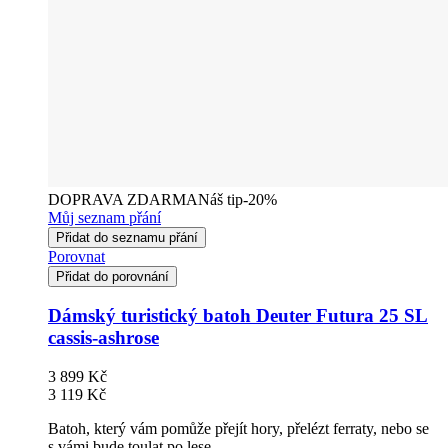
DOPRAVA ZDARMA
Náš tip
-20%
Můj seznam přání
Přidat do seznamu přání
Porovnat
Přidat do porovnání
Dámský turistický batoh Deuter Futura 25 SL
cassis-ashrose
3 899 Kč
3 119 Kč
Batoh, který vám pomůže přejít hory, přelézt ferraty, nebo se
s vámi bude toulat po lese.