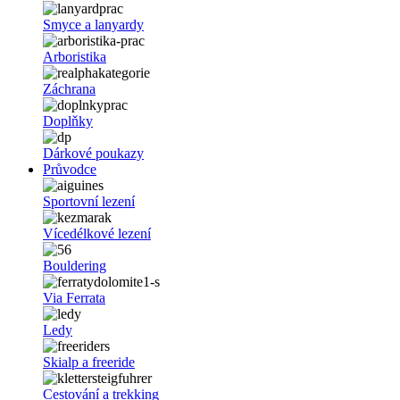
Smyce a lanyardy
Arboristika
Záchrana
Doplňky
Dárkové poukazy
Průvodce
Sportovní lezení
Vícedélkové lezení
Bouldering
Via Ferrata
Ledy
Skialp a freeride
Cestování a trekking