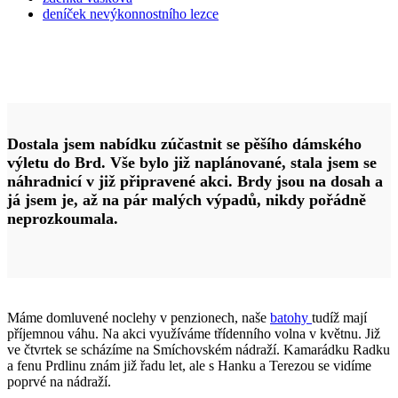
deníček nevýkonnostního lezce
Dostala jsem nabídku zúčastnit se pěšího dámského
výletu do Brd. Vše bylo již naplánované, stala jsem se
náhradnicí v již připravené akci. Brdy jsou na dosah a
já jsem je, až na pár malých výpadů, nikdy pořádně
neprozkoumala.
Máme domluvené noclehy v penzionech, naše
batohy
tudíž mají
příjemnou váhu. Na akci využíváme třídenního volna v květnu. Již
ve čtvrtek se scházíme na Smíchovském nádraží. Kamarádku Radku
a fenu Prdlinu znám již řadu let, ale s Hanku a Terezou se vidíme
poprvé na nádraží.