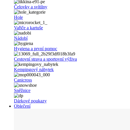
Čelovky a svítilny
Hole
Vařiče a kartuše
Nádobí
Hygiena a první pomoc
Cestovní strava a sportovní výživa
Kempingový nábytek
Canicross
Sněžnice
Dárkové poukazy
Oblečení