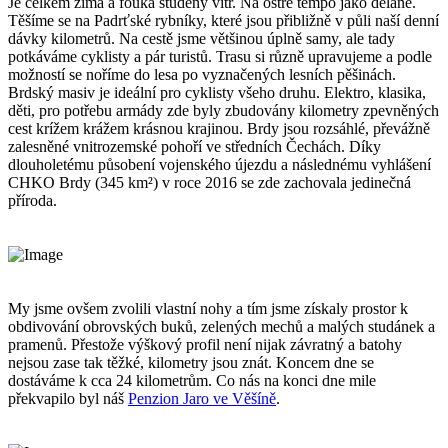
Je celkem zima a fouká studený vítr. Na ostré tempo jako dělané.
Těšíme se na Padrťské rybníky, které jsou přibližně v půli naší denní
dávky kilometrů. Na cestě jsme většinou úplně samy, ale tady
potkáváme cyklisty a pár turistů. Trasu si různě upravujeme a podle
možností se noříme do lesa po vyznačených lesních pěšinách.
Brdský masiv je ideální pro cyklisty všeho druhu. Elektro, klasika,
děti, pro potřebu armády zde byly zbudovány kilometry zpevněných
cest krížem krážem krásnou krajinou. Brdy jsou rozsáhlé, převážně
zalesněné vnitrozemské pohoří ve středních Čechách. Díky
dlouholetému působení vojenského újezdu a následnému vyhlášení
CHKO Brdy (345 km²) v roce 2016 se zde zachovala jedinečná
příroda.
My jsme ovšem zvolili vlastní nohy a tím jsme získaly prostor k
obdivování obrovských buků, zelených mechů a malých studánek a
pramenů. Přestože výškový profil není nijak závratný a batohy
nejsou zase tak těžké, kilometry jsou znát. Koncem dne se
dostáváme k cca 24 kilometrům. Co nás na konci dne mile
překvapilo byl náš
Penzion Jaro ve Věšíně
.