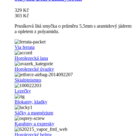
329 Kč
303 Kč
Prusíková šitá smyčka o průměru 5,5mm s aramidový jádrem
a opletem z polyamidu.
Via ferrata
Horolezecká lana
Horolezecké úvazky
Skialpinismus
Lezečky
Blokanty, kladky
Sáčky a magnézium
Karabiny a expresky
Horolezecké helmy