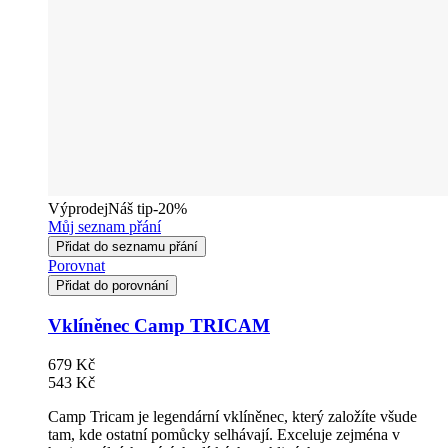
Výprodej
Náš tip
-20%
Můj seznam přání
Přidat do seznamu přání
Porovnat
Přidat do porovnání
Vklíněnec Camp TRICAM
679 Kč
543 Kč
Camp Tricam je legendární vklíněnec, který založíte všude
tam, kde ostatní pomůcky selhávají. Exceluje zejména v