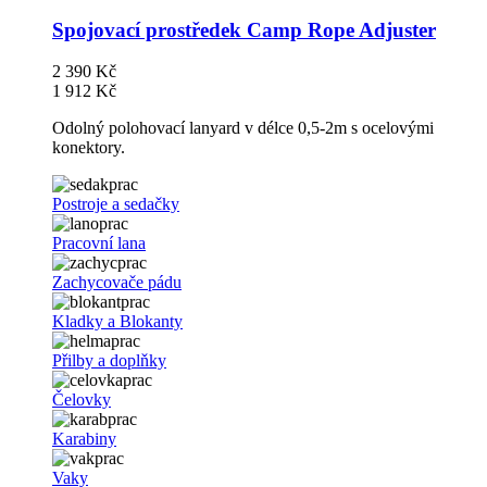
Spojovací prostředek Camp Rope Adjuster
2 390 Kč
1 912 Kč
Odolný polohovací lanyard v délce 0,5-2m s ocelovými
konektory.
Postroje a sedačky
Pracovní lana
Zachycovače pádu
Kladky a Blokanty
Přilby a doplňky
Čelovky
Karabiny
Vaky