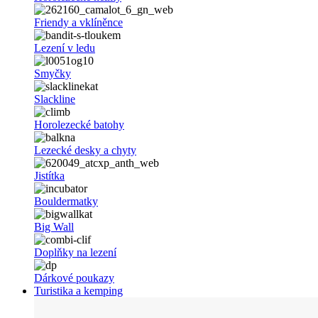
Friendy a vklíněnce
Lezení v ledu
Smyčky
Slackline
Horolezecké batohy
Lezecké desky a chyty
Jistítka
Bouldermatky
Big Wall
Doplňky na lezení
Dárkové poukazy
Turistika a kemping