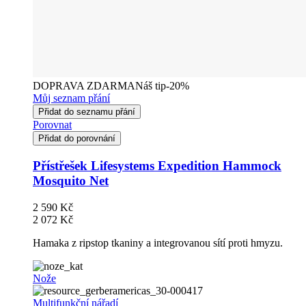
DOPRAVA ZDARMA
Náš tip
-20%
Můj seznam přání
Přidat do seznamu přání
Porovnat
Přidat do porovnání
Přístřešek Lifesystems Expedition Hammock
Mosquito Net
2 590 Kč
2 072 Kč
Hamaka z ripstop tkaniny a integrovanou sítí proti hmyzu.
Nože
Multifunkční nářadí