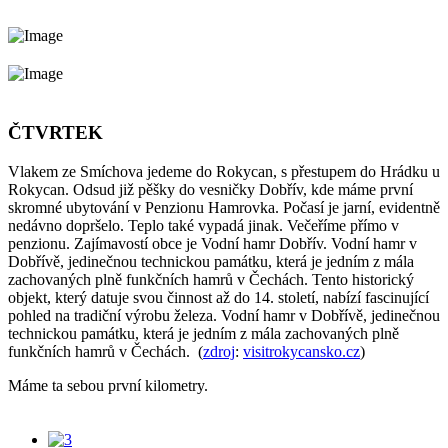
ČTVRTEK
Vlakem ze Smíchova jedeme do Rokycan, s přestupem do Hrádku u
Rokycan. Odsud již pěšky do vesničky Dobřív, kde máme první
skromné ubytování v Penzionu Hamrovka. Počasí je jarní, evidentně
nedávno dopršelo. Teplo také vypadá jinak. Večeříme přímo v
penzionu. Zajímavostí obce je Vodní hamr Dobřív. Vodní hamr v
Dobřívě, jedinečnou technickou památku, která je jedním z mála
zachovaných plně funkčních hamrů v Čechách. Tento historický
objekt, který datuje svou činnost až do 14. století, nabízí fascinující
pohled na tradiční výrobu železa. Vodní hamr v Dobřívě, jedinečnou
technickou památku, která je jedním z mála zachovaných plně
funkčních hamrů v Čechách. (
zdroj
:
visitrokycansko.cz
)
Máme ta sebou první kilometry.