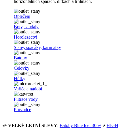
horizontálních spárách, dírkách a trhlinách.
Oblečení
Boty, sandály
Horolezectví
Stany, spacáky, karimatky
Batohy
Čelovky
Hůlky
Vařiče a nádobí
Filtrace vody
Průvodce
🌞
VELKÉ LETNÍ SLEVY
:
Batohy Blue Ice -30 %
⚡
HIGH