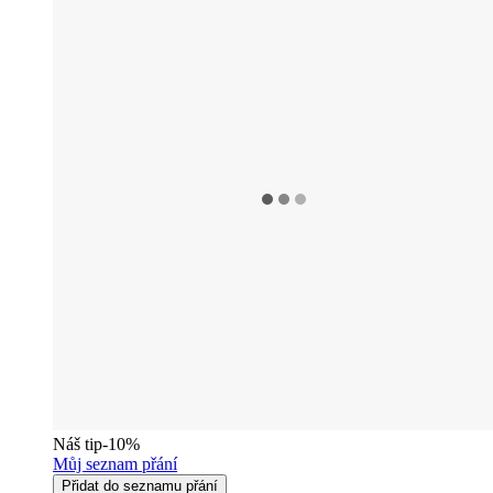
Náš tip
-10%
Můj seznam přání
Přidat do seznamu přání