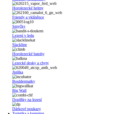
Horolezecké helmy
Friendy a vklíněnce
Smyčky
Lezení v ledu
Slackline
Horolezecké batohy
Lezecké desky a chyty
Jistítka
Bouldermatky
Big Wall
Doplňky na lezení
Dárkové poukazy
Turistika a kemping