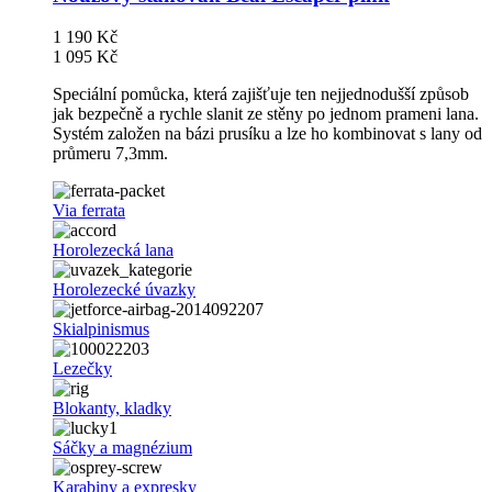
1 190 Kč
1 095 Kč
Speciální pomůcka, která zajišťuje ten nejjednodušší způsob
jak bezpečně a rychle slanit ze stěny po jednom prameni lana.
Systém založen na bázi prusíku a lze ho kombinovat s lany od
průmeru 7,3mm.
Via ferrata
Horolezecká lana
Horolezecké úvazky
Skialpinismus
Lezečky
Blokanty, kladky
Sáčky a magnézium
Karabiny a expresky