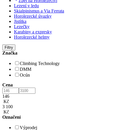
Zpět na Horolezectví
Lezení v ledu
Skialpinismus a Via Ferrata
Horolezecké úvazky
Jistítka
Lezečky
Karabiny a expresky
Horolezecké helmy
Filtry
Značka
Climbing Technology
DMM
Ocún
Cena
146
Kč
3 100
Kč
Označení
Výprodej