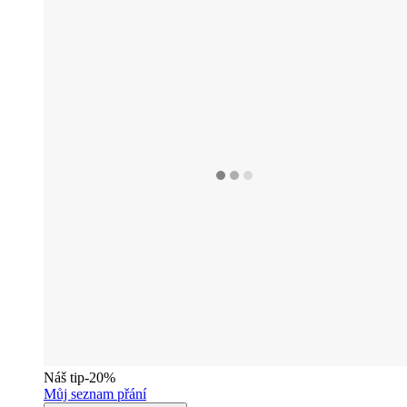
Náš tip
-20%
Můj seznam přání