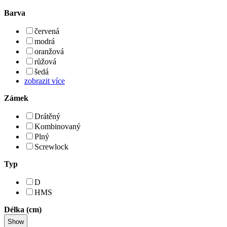
Barva
červená
modrá
oranžová
růžová
šedá
zobrazit více
Zámek
Drátěný
Kombinovaný
Plný
Screwlock
Typ
D
HMS
Délka (cm)