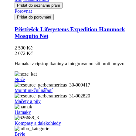
Přidat do seznamu přání
Porovnat
Přidat do porovnání
Přístřešek Lifesystems Expedition Hammock
Mosquito Net
2 590 Kč
2 072 Kč
Hamaka z ripstop tkaniny a integrovanou sítí proti hmyzu.
Nože
Multifunkční nářadí
Mačety a pily
Hamaky
Kompasy a dalekohledy
Brýle