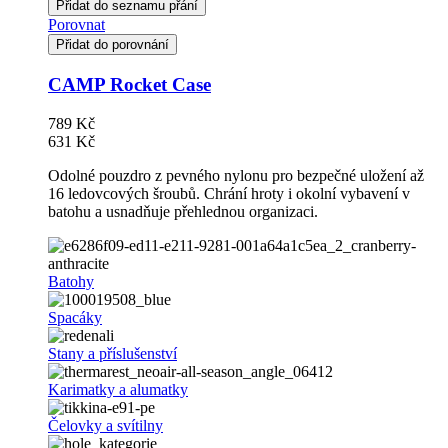
Přidat do seznamu přání
Porovnat
Přidat do porovnání
CAMP Rocket Case
789 Kč
631 Kč
Odolné pouzdro z pevného nylonu pro bezpečné uložení až
16 ledovcových šroubů. Chrání hroty i okolní vybavení v
batohu a usnadňuje přehlednou organizaci.
Batohy
Spacáky
Stany a příslušenství
Karimatky a alumatky
Čelovky a svítilny