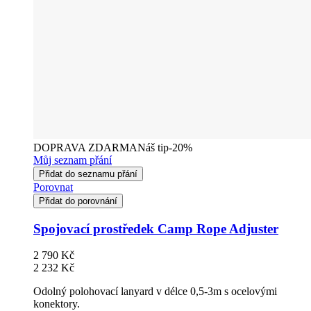
DOPRAVA ZDARMA
Náš tip
-20%
Můj seznam přání
Přidat do seznamu přání
Porovnat
Přidat do porovnání
Spojovací prostředek Camp Rope Adjuster
2 790 Kč
2 232 Kč
Odolný polohovací lanyard v délce 0,5-3m s ocelovými
konektory.