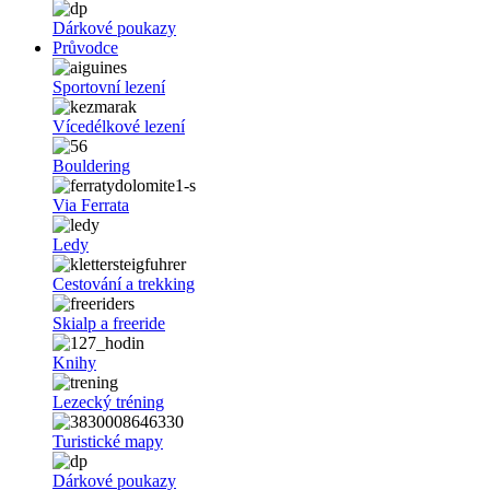
Dárkové poukazy
Průvodce
Sportovní lezení
Vícedélkové lezení
Bouldering
Via Ferrata
Ledy
Cestování a trekking
Skialp a freeride
Knihy
Lezecký tréning
Turistické mapy
Dárkové poukazy