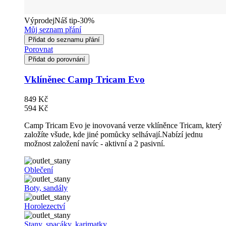
Výprodej
Náš tip
-30%
Můj seznam přání
Přidat do seznamu přání
Porovnat
Přidat do porovnání
Vklíněnec Camp Tricam Evo
849 Kč
594 Kč
Camp Tricam Evo je inovovaná verze vklíněnce Tricam, který
založíte všude, kde jiné pomůcky selhávají.Nabízí jednu
možnost založení navíc - aktivní a 2 pasivní.
Oblečení
Boty, sandály
Horolezectví
Stany, spacáky, karimatky