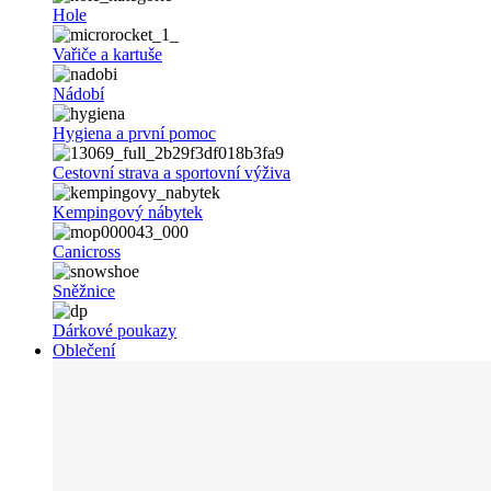
Hole
Vařiče a kartuše
Nádobí
Hygiena a první pomoc
Cestovní strava a sportovní výživa
Kempingový nábytek
Canicross
Sněžnice
Dárkové poukazy
Oblečení