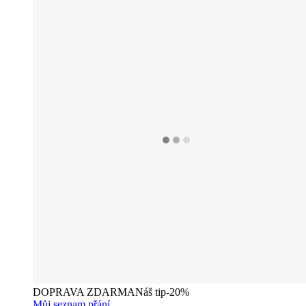
DOPRAVA ZDARMA
Náš tip
-20%
Můj seznam přání