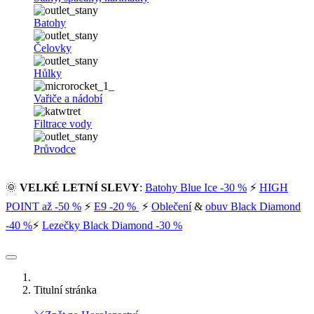
Batohy
Čelovky
Hůlky
Vařiče a nádobí
Filtrace vody
Průvodce
🌞
VELKÉ LETNÍ SLEVY
:
Batohy Blue Ice -30 %
⚡
HIGH
POINT až -50 %
⚡
E9 -20 %
⚡
Oblečení
&
obuv Black Diamond
-40 %
⚡
Lezečky Black Diamond -30 %
Titulní stránka