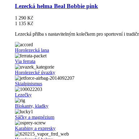
Lezecká helma Beal Bobbie pink
1 290 Kč
1 135 Kč
Lezecká přilba s nastavitelným kolečkem pro sportovní i tradič
Horolezecká lana
Via ferrata
Horolezecké úvazky
Skialpinismus
Lezečky
Blokanty, kladky
Sáčky a magnézium
Karabiny a expresky