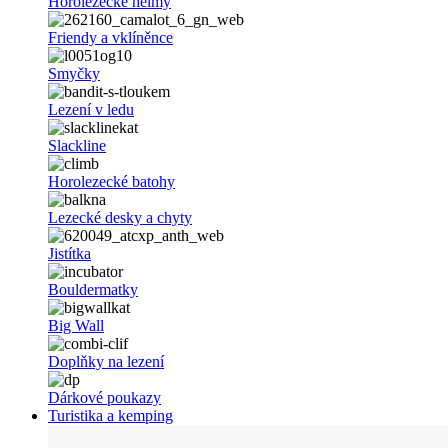
Horolezecké helmy
Friendy a vklíněnce
Smyčky
Lezení v ledu
Slackline
Horolezecké batohy
Lezecké desky a chyty
Jistítka
Bouldermatky
Big Wall
Doplňky na lezení
Dárkové poukazy
Turistika a kemping