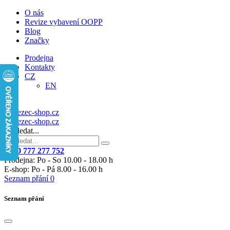
O nás
Revize vybavení OOPP
Blog
Značky
Prodejna
Kontakty
CZ
EN
Vyhledat...
+420 777 277 752
Prodejna: Po - So 10.00 - 18.00 h
E-shop: Po - Pá 8.00 - 16.00 h
Seznam přání
0
Seznam přání