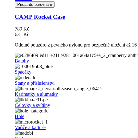
Přidat do porovnání
CAMP Rocket Case
789 Kč
631 Kč
Odolné pouzdro z pevného nylonu pro bezpečné uložení až 16 l
Batohy
Spacáky
Stany a příslušenství
Karimatky a alumatky
Čelovky a svítilny
Hole
Vařiče a kartuše