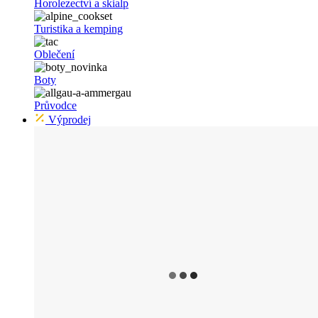
Horolezectví a skialp
Turistika a kemping
Oblečení
Boty
Průvodce
Výprodej