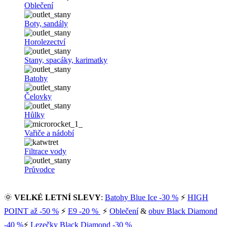
Oblečení
Boty, sandály
Horolezectví
Stany, spacáky, karimatky
Batohy
Čelovky
Hůlky
Vařiče a nádobí
Filtrace vody
Průvodce
🌞
VELKÉ LETNÍ SLEVY
:
Batohy Blue Ice -30 %
⚡
HIGH
POINT až -50 %
⚡
E9 -20 %
⚡
Oblečení
&
obuv Black Diamond
-40 %
⚡
Lezečky Black Diamond -30 %