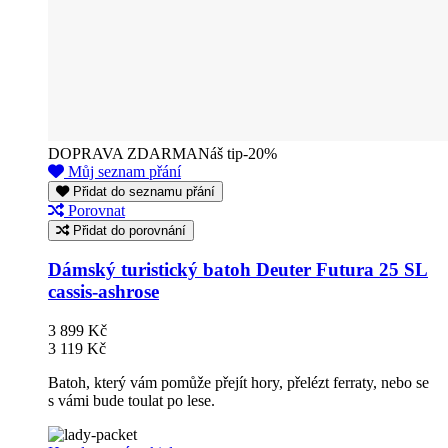
DOPRAVA ZDARMA
Náš tip
-20%
Můj seznam přání
Přidat do seznamu přání
Porovnat
Přidat do porovnání
Dámský turistický batoh Deuter Futura 25 SL
cassis-ashrose
3 899 Kč
3 119 Kč
Batoh, který vám pomůže přejít hory, přelézt ferraty, nebo se
s vámi bude toulat po lese.