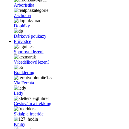
Arboristika
Záchrana
Doplňky
Dárkové poukazy
Průvodce
Sportovní lezení
Vícedélkové lezení
Bouldering
Via Ferrata
Ledy
Cestování a trekking
Skialp a freeride
Knihy