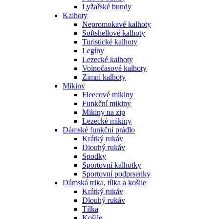
Lyžařské bundy
Kalhoty
Nepromokavé kalhoty
Softshellové kalhoty
Turistické kalhoty
Legíny
Lezecké kalhoty
Volnočasové kalhoty
Zimní kalhoty
Mikiny
Fleecové mikiny
Funkční mikiny
Mikiny na zip
Lezecké mikiny
Dámské funkční prádlo
Krátký rukáv
Dlouhý rukáv
Spodky
Sportovní kalhotky
Sportovní podprsenky
Dámská trika, tílka a košile
Krátký rukáv
Dlouhý rukáv
Tílka
Košile