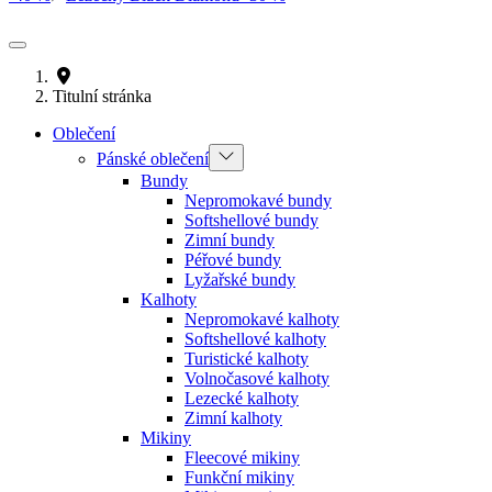
Titulní stránka
Oblečení
Pánské oblečení
Bundy
Nepromokavé bundy
Softshellové bundy
Zimní bundy
Péřové bundy
Lyžařské bundy
Kalhoty
Nepromokavé kalhoty
Softshellové kalhoty
Turistické kalhoty
Volnočasové kalhoty
Lezecké kalhoty
Zimní kalhoty
Mikiny
Fleecové mikiny
Funkční mikiny