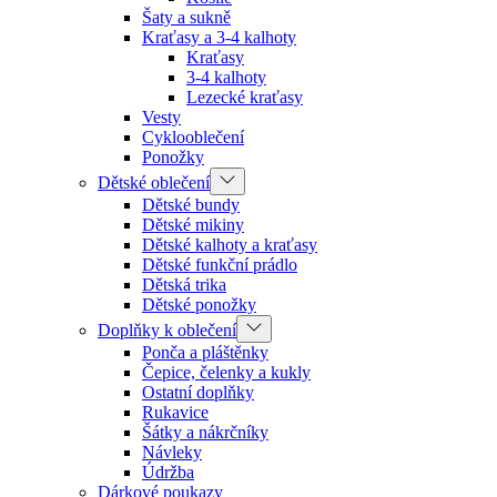
Šaty a sukně
Kraťasy a 3-4 kalhoty
Kraťasy
3-4 kalhoty
Lezecké kraťasy
Vesty
Cyklooblečení
Ponožky
Dětské oblečení
Dětské bundy
Dětské mikiny
Dětské kalhoty a kraťasy
Dětské funkční prádlo
Dětská trika
Dětské ponožky
Doplňky k oblečení
Ponča a pláštěnky
Čepice, čelenky a kukly
Ostatní doplňky
Rukavice
Šátky a nákrčníky
Návleky
Údržba
Dárkové poukazy