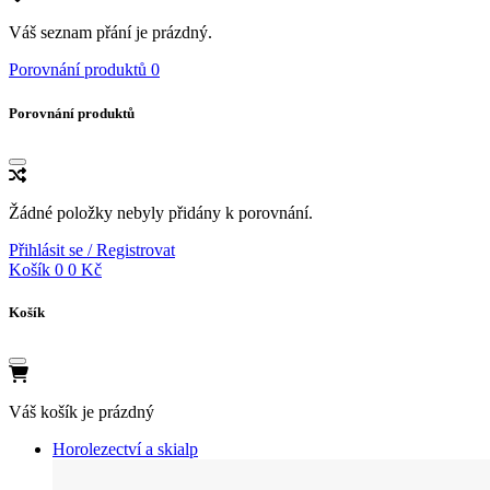
Váš seznam přání je prázdný.
Porovnání produktů
0
Porovnání produktů
Žádné položky nebyly přidány k porovnání.
Přihlásit se / Registrovat
Košík
0
0 Kč
Košík
Váš košík je prázdný
Horolezectví a skialp