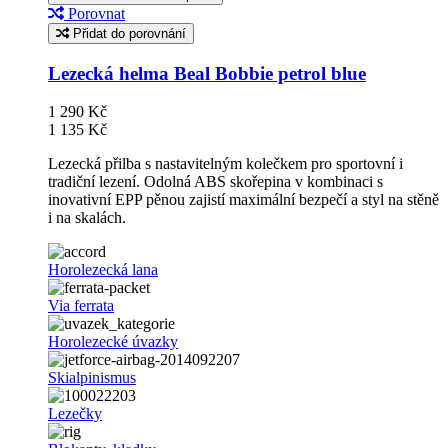
Porovnat
Přidat do porovnání
Lezecká helma Beal Bobbie petrol blue
1 290 Kč
1 135 Kč
Lezecká přilba s nastavitelným kolečkem pro sportovní i
tradiční lezení. Odolná ABS skořepina v kombinaci s
inovativní EPP pěnou zajistí maximální bezpečí a styl na stěně
i na skalách.
Horolezecká lana
Via ferrata
Horolezecké úvazky
Skialpinismus
Lezečky