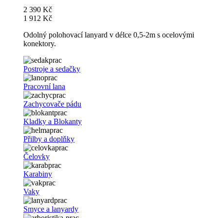
2 390 Kč
1 912 Kč
Odolný polohovací lanyard v délce 0,5-2m s ocelovými
konektory.
Postroje a sedačky
Pracovní lana
Zachycovače pádu
Kladky a Blokanty
Přilby a doplňky
Čelovky
Karabiny
Vaky
Smyce a lanyardy