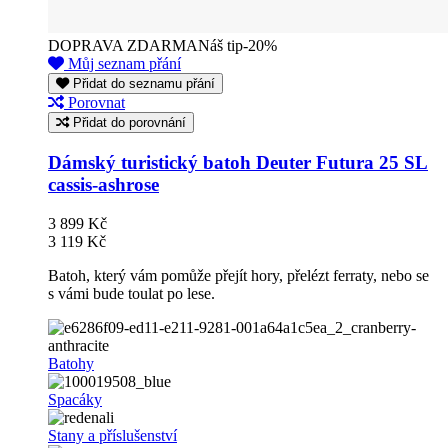
DOPRAVA ZDARMA
Náš tip
-20%
Můj seznam přání
Přidat do seznamu přání
Porovnat
Přidat do porovnání
Dámský turistický batoh Deuter Futura 25 SL
cassis-ashrose
3 899 Kč
3 119 Kč
Batoh, který vám pomůže přejít hory, přelézt ferraty, nebo se
s vámi bude toulat po lese.
Batohy
Spacáky
Stany a příslušenství