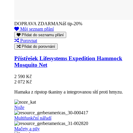
DOPRAVA ZDARMA
Náš tip
-20%
Můj seznam přání
Přidat do seznamu přání
Porovnat
Přidat do porovnání
Přístřešek Lifesystems Expedition Hammock
Mosquito Net
2 590 Kč
2 072 Kč
Hamaka z ripstop tkaniny a integrovanou sítí proti hmyzu.
Nože
Multifunkční nářadí
Mačety a pily