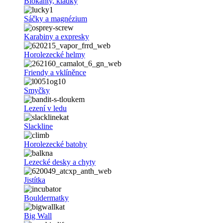
Blokanty, kladky
Sáčky a magnézium
Karabiny a expresky
Horolezecké helmy
Friendy a vklíněnce
Smyčky
Lezení v ledu
Slackline
Horolezecké batohy
Lezecké desky a chyty
Jistítka
Bouldermatky
Big Wall