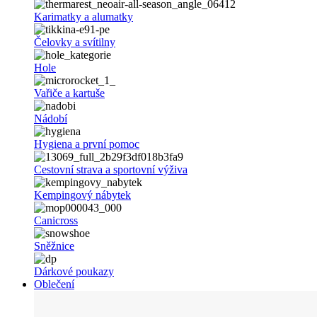
Karimatky a alumatky
Čelovky a svítilny
Hole
Vařiče a kartuše
Nádobí
Hygiena a první pomoc
Cestovní strava a sportovní výživa
Kempingový nábytek
Canicross
Sněžnice
Dárkové poukazy
Oblečení