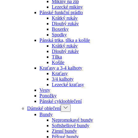
Mikiny na zip
Lezecké mikiny
Pánské funkční prádlo
Krátký rukáv
Dlouhý rukáv
Boxerky
Spodky
Pánská trika, tílka a košile
Krátký rukáv
Dlouhý rukáv
Tílka
Košile
Kraťasy a 3-4 kalhoty
Kraťasy
3/4 kalhoty
Lezecké kraťasy
Vesty
Ponožky
Pánské cyklooblečení
Dámské oblečení
Bundy
Nepromokavé bundy
Softshellové bundy
Zimní bundy
Péřové bundy