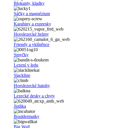
Blokanty, kladky
Sáčky a magnézium
Karabiny a expresky
Horolezecké helmy
Friendy a vklíněnce
Smyčky
Lezení v ledu
Slackline
Horolezecké batohy
Lezecké desky a chyty
Jistítka
Bouldermatky
Big Wall