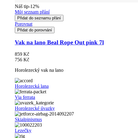
Náš tip
-12%
Můj seznam přání
Přidat do seznamu přání
Porovnat
Přidat do porovnání
Vak na lano Beal Rope Out pink 7l
859 Kč
756 Kč
Horolezecký vak na lano
Horolezecká lana
Via ferrata
Horolezecké úvazky
Skialpinismus
Lezečky