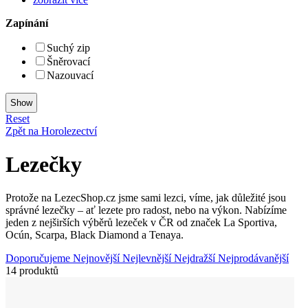
Zapínání
Suchý zip
Šněrovací
Nazouvací
Reset
Zpět na Horolezectví
Lezečky
Protože na LezecShop.cz jsme sami lezci, víme, jak důležité jsou
správné lezečky – ať lezete pro radost, nebo na výkon. Nabízíme
jeden z nejširších výběrů lezeček v ČR od značek La Sportiva,
Ocún, Scarpa, Black Diamond a Tenaya.
Doporučujeme
Nejnovější
Nejlevnější
Nejdražší
Nejprodávanější
14 produktů