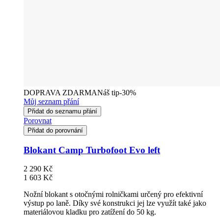
DOPRAVA ZDARMA
Náš tip
-30%
Můj seznam přání
Přidat do seznamu přání
Porovnat
Přidat do porovnání
Blokant Camp Turbofoot Evo left
2 290 Kč
1 603 Kč
Nožní blokant s otočnými rolničkami určený pro efektivní
výstup po laně. Díky své konstrukci jej lze využít také jako
materiálovou kladku pro zatížení do 50 kg.