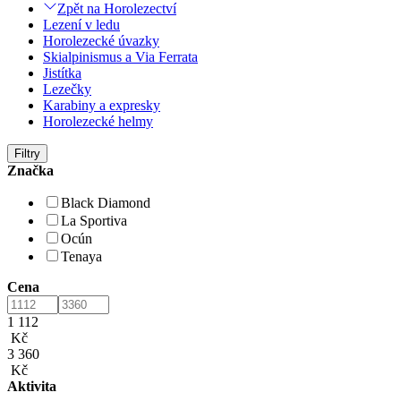
Zpět na Horolezectví
Lezení v ledu
Horolezecké úvazky
Skialpinismus a Via Ferrata
Jistítka
Lezečky
Karabiny a expresky
Horolezecké helmy
Filtry
Značka
Black Diamond
La Sportiva
Ocún
Tenaya
Cena
1 112
Kč
3 360
Kč
Aktivita