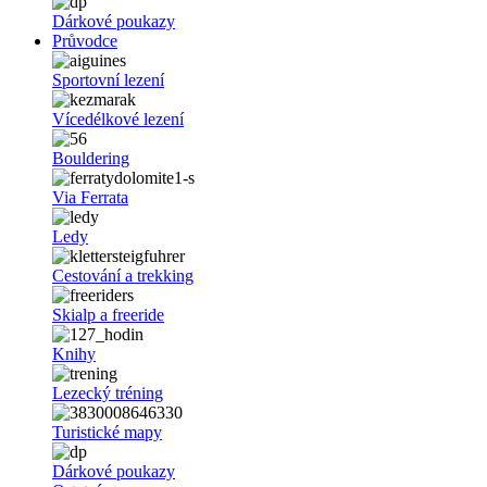
Dárkové poukazy
Průvodce
Sportovní lezení
Vícedélkové lezení
Bouldering
Via Ferrata
Ledy
Cestování a trekking
Skialp a freeride
Knihy
Lezecký tréning
Turistické mapy
Dárkové poukazy