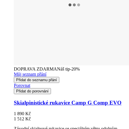
DOPRAVA ZDARMA
Náš tip
-20%
Můj seznam přání
Přidat do seznamu přání
Porovnat
Přidat do porovnání
Skialpinistické rukavice Camp G Comp EVO
1 890 Kč
1 512 Kč
Závodní skialpové rukavice se speciálním větru odolným