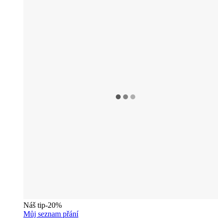
Náš tip
-20%
Můj seznam přání