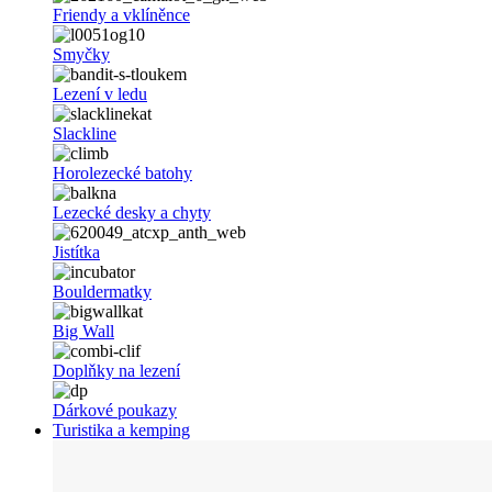
Friendy a vklíněnce
Smyčky
Lezení v ledu
Slackline
Horolezecké batohy
Lezecké desky a chyty
Jistítka
Bouldermatky
Big Wall
Doplňky na lezení
Dárkové poukazy
Turistika a kemping