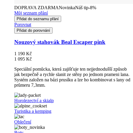
DOPRAVA ZDARMA
Novinka
Náš tip
-8%
Můj seznam přání
Přidat do seznamu přání
Porovnat
Přidat do porovnání
Nouzový stahovák Beal Escaper pink
1 190 Kč
1 095 Kč
Speciální pomůcka, která zajišťuje ten nejjednodušší způsob
jak bezpečně a rychle slanit ze stěny po jednom prameni lana.
Systém založen na bázi prusíku a lze ho kombinovat s lany od
průmeru 7,3mm.
Horolezectví a skialp
Turistika a kemping
Oblečení
Boty