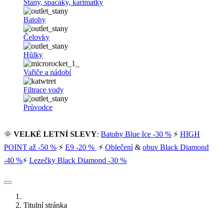
Stany, spacáky, karimatky
Batohy
Čelovky
Hůlky
Vařiče a nádobí
Filtrace vody
Průvodce
🌞
VELKÉ LETNÍ SLEVY
:
Batohy Blue Ice -30 %
⚡
HIGH
POINT až -50 %
⚡
E9 -20 %
⚡
Oblečení
&
obuv Black Diamond
-40 %
⚡
Lezečky Black Diamond -30 %
Titulní stránka