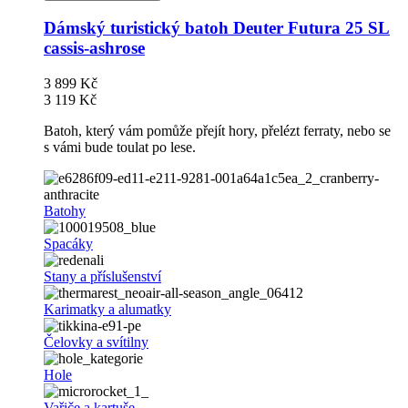
Dámský turistický batoh Deuter Futura 25 SL
cassis-ashrose
3 899 Kč
3 119 Kč
Batoh, který vám pomůže přejít hory, přelézt ferraty, nebo se
s vámi bude toulat po lese.
Batohy
Spacáky
Stany a příslušenství
Karimatky a alumatky
Čelovky a svítilny
Hole
Vařiče a kartuše