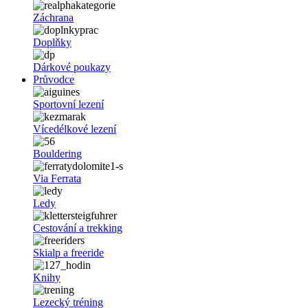
Záchrana
Doplňky
Dárkové poukazy
Průvodce
Sportovní lezení
Vícedélkové lezení
Bouldering
Via Ferrata
Ledy
Cestování a trekking
Skialp a freeride
Knihy
Lezecký tréning