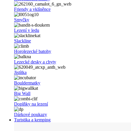
Friendy a vklíněnce
Smyčky
Lezení v ledu
Slackline
Horolezecké batohy
Lezecké desky a chyty
Jistítka
Bouldermatky
Big Wall
Doplňky na lezení
Dárkové poukazy
Turistika a kemping