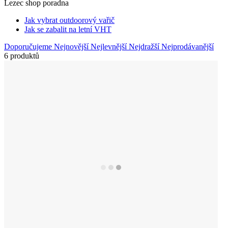
Lezec shop poradna
Jak vybrat outdoorový vařič
Jak se zabalit na letní VHT
Doporučujeme
Nejnovější
Nejlevnější
Nejdražší
Nejprodávanější
6 produktů