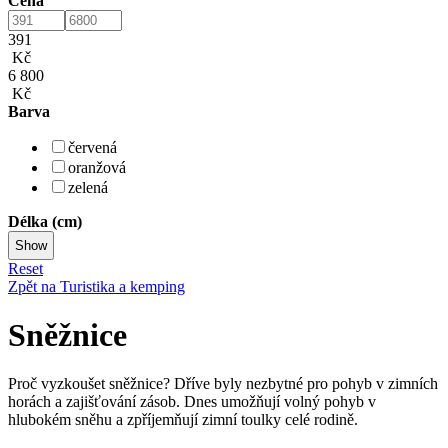
Cena
391
Kč
6 800
Kč
Barva
červená
oranžová
zelená
Délka (cm)
Reset
Zpět na Turistika a kemping
Sněžnice
Proč vyzkoušet sněžnice? Dříve byly nezbytné pro pohyb v zimních
horách a zajišťování zásob. Dnes umožňují volný pohyb v
hlubokém sněhu a zpříjemňují zimní toulky celé rodině.