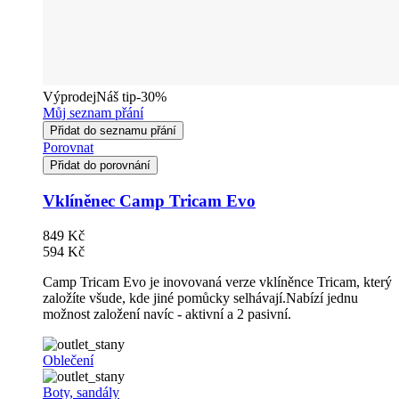
Výprodej
Náš tip
-30%
Můj seznam přání
Přidat do seznamu přání
Porovnat
Přidat do porovnání
Vklíněnec Camp Tricam Evo
849 Kč
594 Kč
Camp Tricam Evo je inovovaná verze vklíněnce Tricam, který
založíte všude, kde jiné pomůcky selhávají.Nabízí jednu
možnost založení navíc - aktivní a 2 pasivní.
Oblečení
Boty, sandály