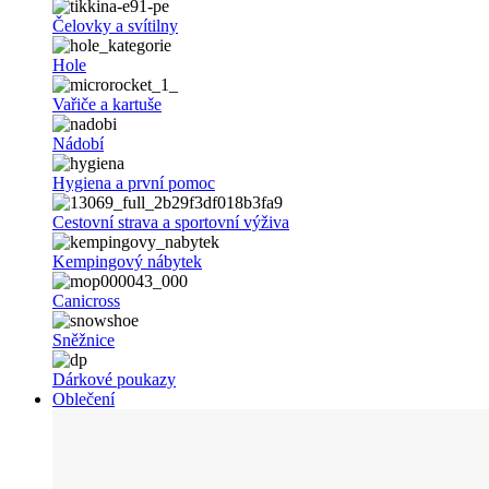
Čelovky a svítilny
Hole
Vařiče a kartuše
Nádobí
Hygiena a první pomoc
Cestovní strava a sportovní výživa
Kempingový nábytek
Canicross
Sněžnice
Dárkové poukazy
Oblečení