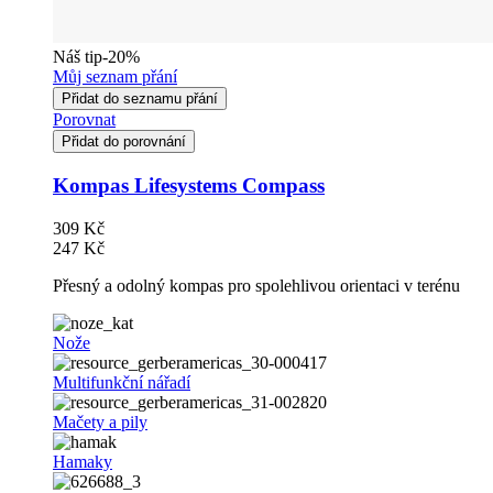
Náš tip
-20%
Můj seznam přání
Přidat do seznamu přání
Porovnat
Přidat do porovnání
Kompas Lifesystems Compass
309 Kč
247 Kč
Přesný a odolný kompas pro spolehlivou orientaci v terénu
Nože
Multifunkční nářadí
Mačety a pily
Hamaky