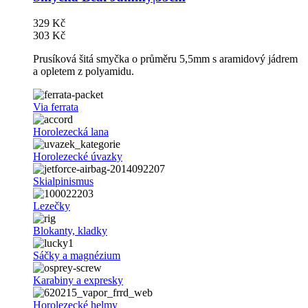
329 Kč
303 Kč
Prusíková šitá smyčka o průměru 5,5mm s aramidový jádrem
a opletem z polyamidu.
Via ferrata
Horolezecká lana
Horolezecké úvazky
Skialpinismus
Lezečky
Blokanty, kladky
Sáčky a magnézium
Karabiny a expresky
Horolezecké helmy