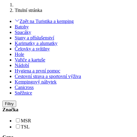
Titulní stránka
Zpět na Turistika a kemping
Batohy
Spacáky
Stany a příslušenství
Karimatky a alumatky
Čelovky a svítilny
Hole
Vařiče a kartuše
Nádobí
Hygiena a první pomoc
Cestovní strava a sportovní výživa
Kempingový nábytek
Canicross
Sněžnice
Filtry
Značka
MSR
TSL