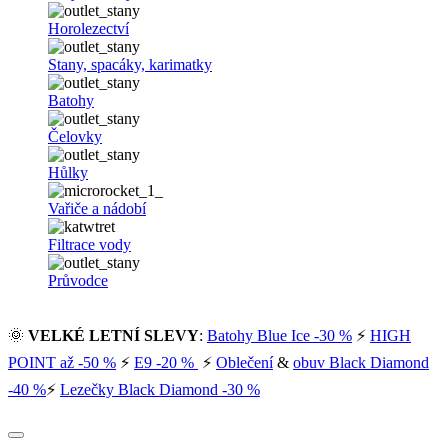
Horolezectví
Stany, spacáky, karimatky
Batohy
Čelovky
Hůlky
Vařiče a nádobí
Filtrace vody
Průvodce
🌞
VELKÉ LETNÍ SLEVY
:
Batohy Blue Ice -30 %
⚡
HIGH
POINT až -50 %
⚡
E9 -20 %
⚡
Oblečení
&
obuv Black Diamond
-40 %
⚡
Lezečky Black Diamond -30 %