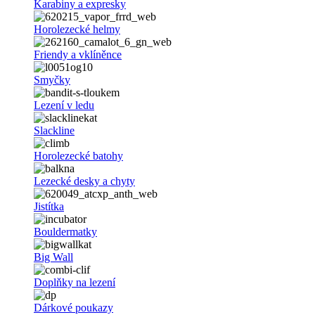
Karabiny a expresky
Horolezecké helmy
Friendy a vklíněnce
Smyčky
Lezení v ledu
Slackline
Horolezecké batohy
Lezecké desky a chyty
Jistítka
Bouldermatky
Big Wall
Doplňky na lezení
Dárkové poukazy