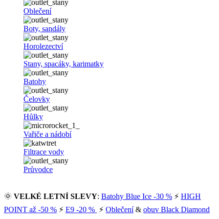
Oblečení
Boty, sandály
Horolezectví
Stany, spacáky, karimatky
Batohy
Čelovky
Hůlky
Vařiče a nádobí
Filtrace vody
Průvodce
🌞
VELKÉ LETNÍ SLEVY
:
Batohy Blue Ice -30 %
⚡
HIGH
POINT až -50 %
⚡
E9 -20 %
⚡
Oblečení
&
obuv Black Diamond