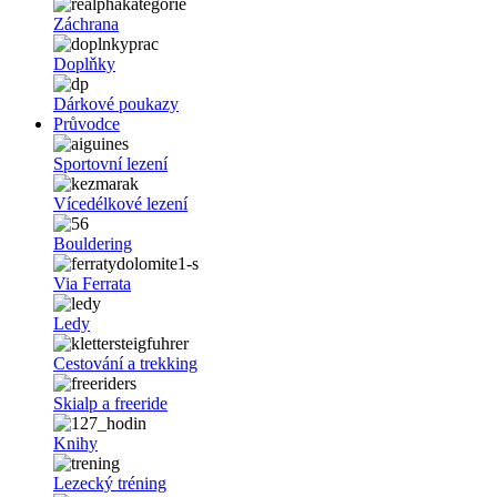
Záchrana
Doplňky
Dárkové poukazy
Průvodce
Sportovní lezení
Vícedélkové lezení
Bouldering
Via Ferrata
Ledy
Cestování a trekking
Skialp a freeride
Knihy
Lezecký tréning