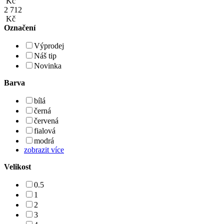
Kč
2 712
Kč
Označení
Výprodej
Náš tip
Novinka
Barva
bílá
černá
červená
fialová
modrá
zobrazit více
Velikost
0.5
1
2
3