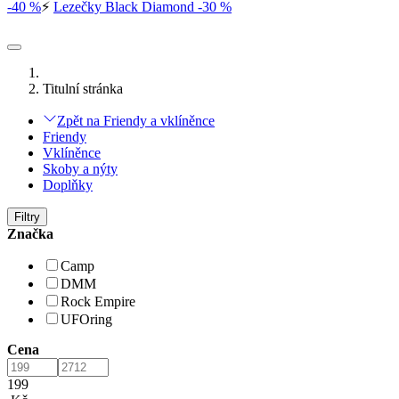
-40 %
⚡
Lezečky Black Diamond -30 %
Titulní stránka
Zpět na Friendy a vklíněnce
Friendy
Vklíněnce
Skoby a nýty
Doplňky
Filtry
Značka
Camp
DMM
Rock Empire
UFOring
Cena
199