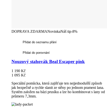
DOPRAVA ZDARMA
Novinka
Náš tip
-8%
Přidat do seznamu přání
Přidat do porovnání
Nouzový stahovák Beal Escaper pink
1 190 Kč
1 095 Kč
Speciální pomůcka, která zajišťuje ten nejjednodušší způsob
jak bezpečně a rychle slanit ze stěny po jednom prameni lana.
Systém založen na bázi prusíku a lze ho kombinovat s lany od
průmeru 7,3mm.