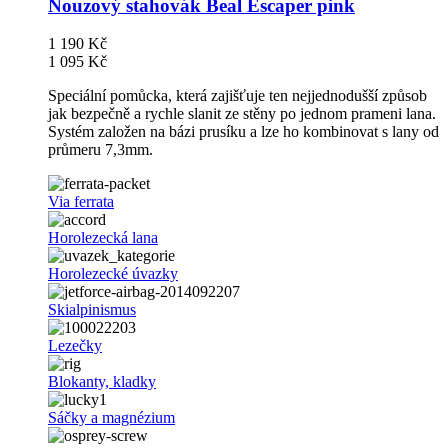
Nouzový stahovák Beal Escaper pink
1 190 Kč
1 095 Kč
Speciální pomůcka, která zajišťuje ten nejjednodušší způsob
jak bezpečně a rychle slanit ze stěny po jednom prameni lana.
Systém založen na bázi prusíku a lze ho kombinovat s lany od
průmeru 7,3mm.
Via ferrata
Horolezecká lana
Horolezecké úvazky
Skialpinismus
Lezečky
Blokanty, kladky
Sáčky a magnézium