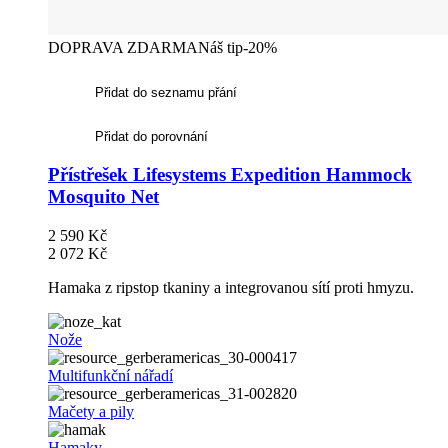
DOPRAVA ZDARMA
Náš tip
-20%
Přidat do seznamu přání
Přidat do porovnání
Přístřešek Lifesystems Expedition Hammock
Mosquito Net
2 590 Kč
2 072 Kč
Hamaka z ripstop tkaniny a integrovanou sítí proti hmyzu.
Nože
Multifunkční nářadí
Mačety a pily
Hamaky