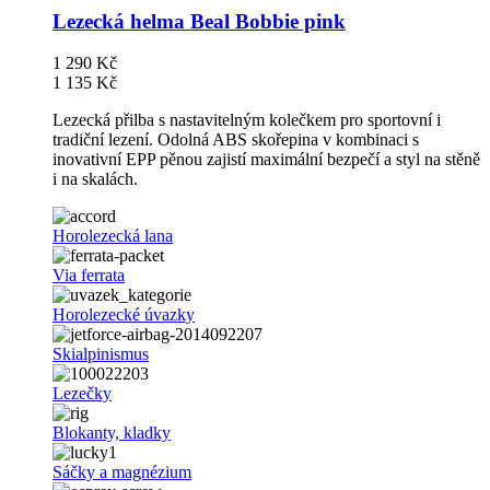
Lezecká helma Beal Bobbie pink
1 290 Kč
1 135 Kč
Lezecká přilba s nastavitelným kolečkem pro sportovní i
tradiční lezení. Odolná ABS skořepina v kombinaci s
inovativní EPP pěnou zajistí maximální bezpečí a styl na stěně
i na skalách.
Horolezecká lana
Via ferrata
Horolezecké úvazky
Skialpinismus
Lezečky
Blokanty, kladky
Sáčky a magnézium