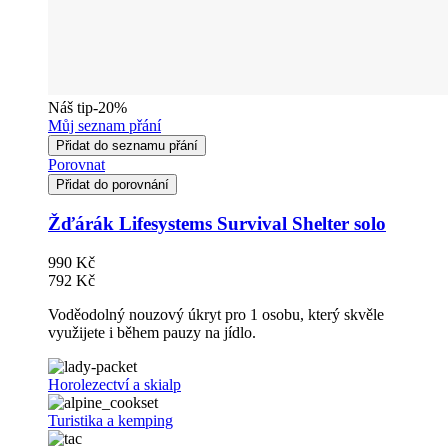
Náš tip
-20%
Můj seznam přání
Přidat do seznamu přání
Porovnat
Přidat do porovnání
Žďárák Lifesystems Survival Shelter solo
990 Kč
792 Kč
Voděodolný nouzový úkryt pro 1 osobu, který skvěle
využijete i během pauzy na jídlo.
Horolezectví a skialp
Turistika a kemping