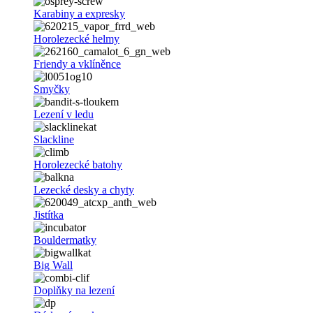
Karabiny a expresky
Horolezecké helmy
Friendy a vklíněnce
Smyčky
Lezení v ledu
Slackline
Horolezecké batohy
Lezecké desky a chyty
Jistítka
Bouldermatky
Big Wall
Doplňky na lezení