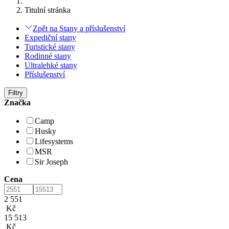
Titulní stránka
Zpět na Stany a příslušenství
Expediční stany
Turistické stany
Rodinné stany
Ultralehké stany
Příslušenství
Filtry
Značka
Camp
Husky
Lifesystems
MSR
Sir Joseph
Cena
2 551
Kč
15 513
Kč