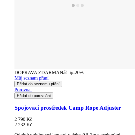
DOPRAVA ZDARMA
Náš tip
-20%
Můj seznam přání
Přidat do seznamu přání
Porovnat
Přidat do porovnání
Spojovací prostředek Camp Rope Adjuster
2 790 Kč
2 232 Kč
Odolný polohovací lanyard v délce 0,5-3m s ocelovými