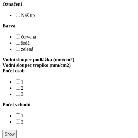
Označení
Náš tip
Barva
červená
šedá
zelená
Vodní sloupec podlážka (mm/cm2)
Vodní sloupec tropiko (mm/cm2)
Počet osob
1
2
3
Počet vchodů
1
2