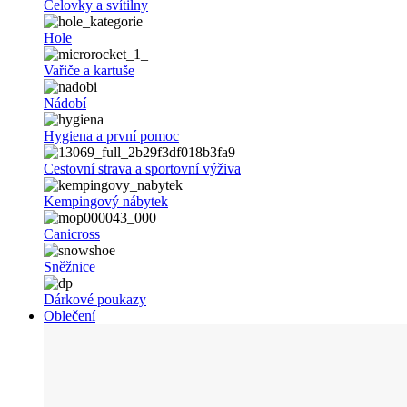
Čelovky a svítilny
Hole
Vařiče a kartuše
Nádobí
Hygiena a první pomoc
Cestovní strava a sportovní výživa
Kempingový nábytek
Canicross
Sněžnice
Dárkové poukazy
Oblečení