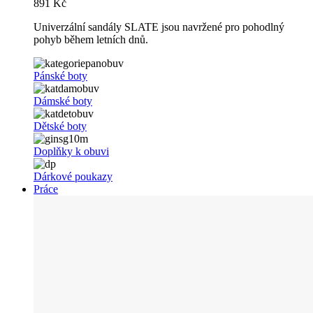
891 Kč
Univerzální sandály SLATE jsou navržené pro pohodlný
pohyb během letních dnů.
Pánské boty
Dámské boty
Dětské boty
Doplňky k obuvi
Dárkové poukazy
Práce