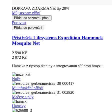
DOPRAVA ZDARMA
Náš tip
-20%
Můj seznam přání
Přidat do seznamu přání
Porovnat
Přidat do porovnání
Přístřešek Lifesystems Expedition Hammock
Mosquito Net
2 590 Kč
2 072 Kč
Hamaka z ripstop tkaniny a integrovanou sítí proti hmyzu.
Nože
Multifunkční nářadí
Mačety a pily
Hamaky