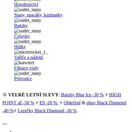
Horolezectví
Stany, spacáky, karimatky
Batohy
Čelovky
Hůlky
Vařiče a nádobí
Filtrace vody
Průvodce
🌞
VELKÉ LETNÍ SLEVY
:
Batohy Blue Ice -30 %
⚡
HIGH
POINT až -50 %
⚡
E9 -20 %
⚡
Oblečení
&
obuv Black Diamond
-40 %
⚡
Lezečky Black Diamond -30 %