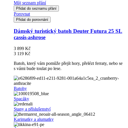
Můj seznam přání
Přidat do seznamu přání
Porovnat
Přidat do porovnání
Dámský turistický batoh Deuter Futura 25 SL
cassis-ashrose
3 899 Kč
3 119 Kč
Batoh, který vám pomůže přejít hory, přelézt ferraty, nebo se
s vámi bude toulat po lese.
Batohy
Spacáky
Stany a příslušenství
Karimatky a alumatky