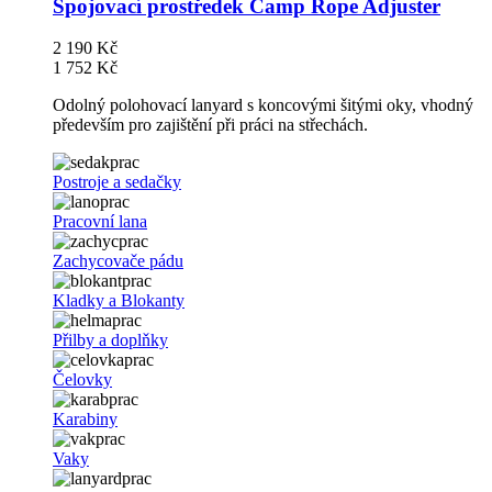
Spojovací prostředek Camp Rope Adjuster
2 190 Kč
1 752 Kč
Odolný polohovací lanyard s koncovými šitými oky, vhodný
především pro zajištění při práci na střechách.
Postroje a sedačky
Pracovní lana
Zachycovače pádu
Kladky a Blokanty
Přilby a doplňky
Čelovky
Karabiny
Vaky