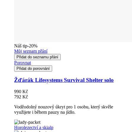
Náš tip
-20%
Můj seznam přání
Přidat do seznamu přání
Porovnat
Přidat do porovnání
Žďárák Lifesystems Survival Shelter solo
990 Kč
792 Kč
Voděodolný nouzový úkryt pro 1 osobu, který skvěle
využijete i během pauzy na jídlo.
Horolezectví a skialp