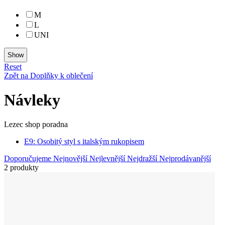
M
L
UNI
Reset
Zpět na Doplňky k oblečení
Návleky
Lezec shop poradna
E9: Osobitý styl s italským rukopisem
Doporučujeme
Nejnovější
Nejlevnější
Nejdražší
Nejprodávanější
2 produkty