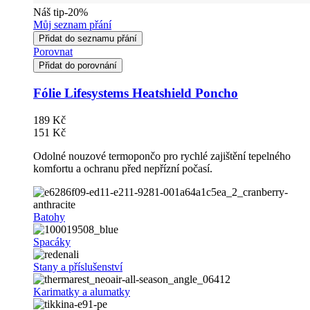
Náš tip
-20%
Můj seznam přání
Přidat do seznamu přání
Porovnat
Přidat do porovnání
Fólie Lifesystems Heatshield Poncho
189 Kč
151 Kč
Odolné nouzové termopončo pro rychlé zajištění tepelného
komfortu a ochranu před nepřízní počasí.
Batohy
Spacáky
Stany a příslušenství
Karimatky a alumatky