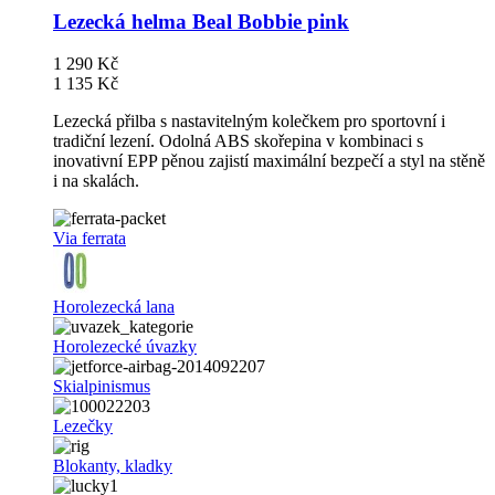
Lezecká helma Beal Bobbie pink
1 290 Kč
1 135 Kč
Lezecká přilba s nastavitelným kolečkem pro sportovní i
tradiční lezení. Odolná ABS skořepina v kombinaci s
inovativní EPP pěnou zajistí maximální bezpečí a styl na stěně
i na skalách.
Via ferrata
Horolezecká lana
Horolezecké úvazky
Skialpinismus
Lezečky
Blokanty, kladky