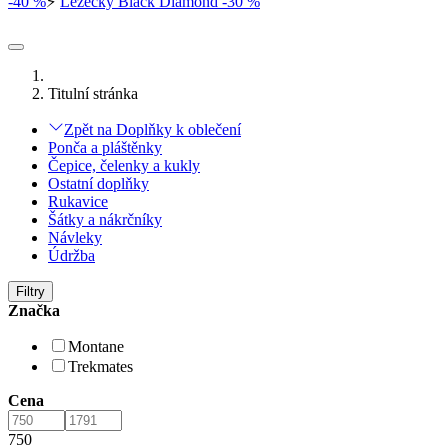
-40 %
⚡
Lezečky Black Diamond -30 %
Titulní stránka
Zpět na Doplňky k oblečení
Ponča a pláštěnky
Čepice, čelenky a kukly
Ostatní doplňky
Rukavice
Šátky a nákrčníky
Návleky
Údržba
Filtry
Značka
Montane
Trekmates
Cena
750