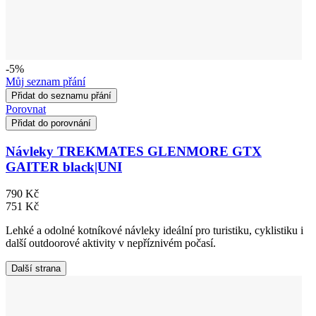
-5%
Můj seznam přání
Přidat do seznamu přání
Porovnat
Přidat do porovnání
Návleky TREKMATES GLENMORE GTX
GAITER black|UNI
790 Kč
751 Kč
Lehké a odolné kotníkové návleky ideální pro turistiku, cyklistiku i
další outdoorové aktivity v nepříznivém počasí.
Další strana