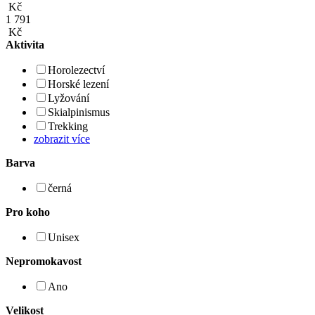
Kč
1 791
Kč
Aktivita
Horolezectví
Horské lezení
Lyžování
Skialpinismus
Trekking
zobrazit více
Barva
černá
Pro koho
Unisex
Nepromokavost
Ano
Velikost