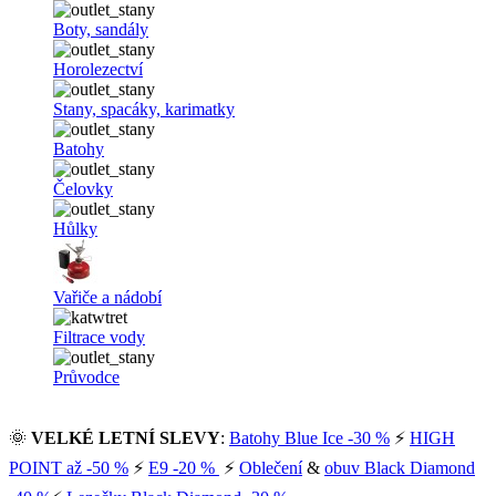
Boty, sandály
Horolezectví
Stany, spacáky, karimatky
Batohy
Čelovky
Hůlky
Vařiče a nádobí
Filtrace vody
Průvodce
🌞
VELKÉ LETNÍ SLEVY
:
Batohy Blue Ice -30 %
⚡
HIGH
POINT až -50 %
⚡
E9 -20 %
⚡
Oblečení
&
obuv Black Diamond