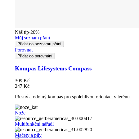
Náš tip
-20%
Můj seznam přání
Přidat do seznamu přání
Porovnat
Přidat do porovnání
Kompas Lifesystems Compass
309 Kč
247 Kč
Přesný a odolný kompas pro spolehlivou orientaci v terénu
Nože
Multifunkční nářadí
Mačety a pily