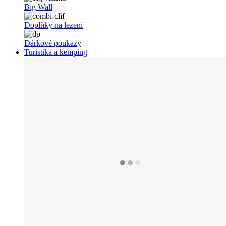
Big Wall
Doplňky na lezení
Dárkové poukazy
Turistika a kemping