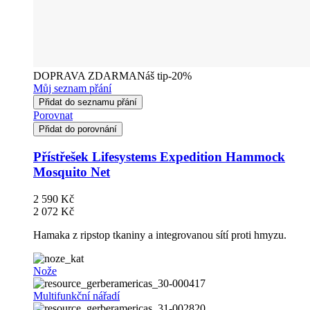
DOPRAVA ZDARMA
Náš tip
-20%
Můj seznam přání
Přidat do seznamu přání
Porovnat
Přidat do porovnání
Přístřešek Lifesystems Expedition Hammock
Mosquito Net
2 590 Kč
2 072 Kč
Hamaka z ripstop tkaniny a integrovanou sítí proti hmyzu.
Nože
Multifunkční nářadí