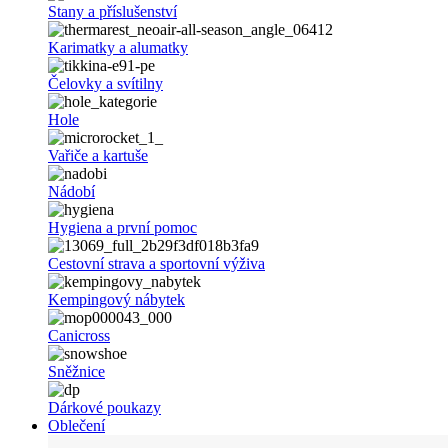
Stany a příslušenství
Karimatky a alumatky
Čelovky a svítilny
Hole
Vařiče a kartuše
Nádobí
Hygiena a první pomoc
Cestovní strava a sportovní výživa
Kempingový nábytek
Canicross
Sněžnice
Dárkové poukazy
Oblečení