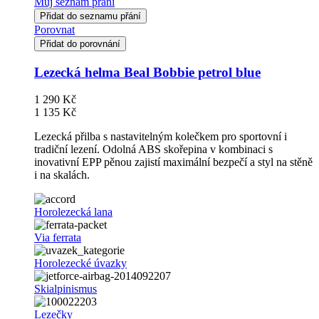
Můj seznam přání
Přidat do seznamu přání
Porovnat
Přidat do porovnání
Lezecká helma Beal Bobbie petrol blue
1 290 Kč
1 135 Kč
Lezecká přilba s nastavitelným kolečkem pro sportovní i
tradiční lezení. Odolná ABS skořepina v kombinaci s
inovativní EPP pěnou zajistí maximální bezpečí a styl na stěně
i na skalách.
Horolezecká lana
Via ferrata
Horolezecké úvazky
Skialpinismus
Lezečky