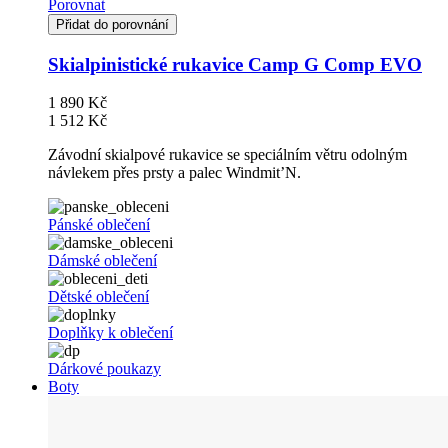
Porovnat
Přidat do porovnání
Skialpinistické rukavice Camp G Comp EVO
1 890 Kč
1 512 Kč
Závodní skialpové rukavice se speciálním větru odolným
návlekem přes prsty a palec Windmit’N.
Pánské oblečení
Dámské oblečení
Dětské oblečení
Doplňky k oblečení
Dárkové poukazy
Boty