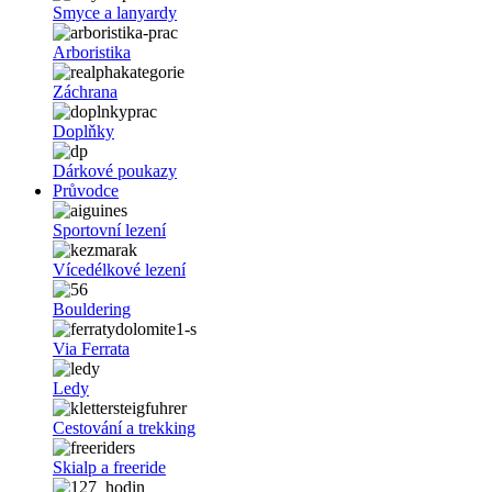
Smyce a lanyardy
Arboristika
Záchrana
Doplňky
Dárkové poukazy
Průvodce
Sportovní lezení
Vícedélkové lezení
Bouldering
Via Ferrata
Ledy
Cestování a trekking
Skialp a freeride