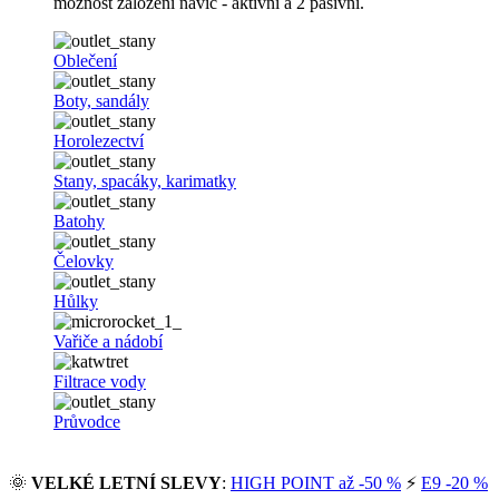
možnost založení navíc - aktivní a 2 pasivní.
Oblečení
Boty, sandály
Horolezectví
Stany, spacáky, karimatky
Batohy
Čelovky
Hůlky
Vařiče a nádobí
Filtrace vody
Průvodce
🌞
VELKÉ LETNÍ SLEVY
:
HIGH POINT až -50 %
⚡
E9 -20 %