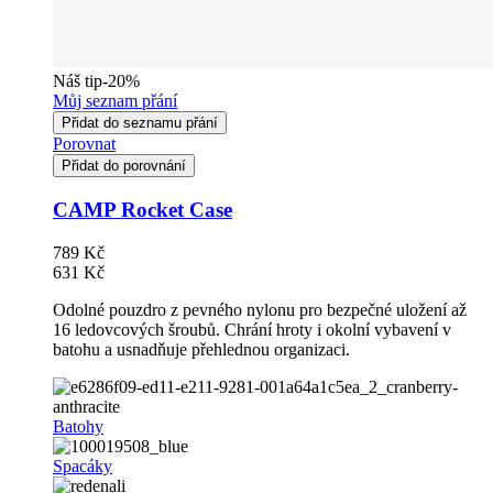
Náš tip
-20%
Můj seznam přání
Přidat do seznamu přání
Porovnat
Přidat do porovnání
CAMP Rocket Case
789 Kč
631 Kč
Odolné pouzdro z pevného nylonu pro bezpečné uložení až
16 ledovcových šroubů. Chrání hroty i okolní vybavení v
batohu a usnadňuje přehlednou organizaci.
Batohy
Spacáky