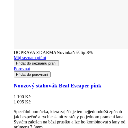
DOPRAVA ZDARMA
Novinka
Náš tip
-8%
Můj seznam přání
Přidat do seznamu přání
Porovnat
Přidat do porovnání
Nouzový stahovák Beal Escaper pink
1 190 Kč
1 095 Kč
Speciální pomůcka, která zajišťuje ten nejjednodušší způsob
jak bezpečně a rychle slanit ze stěny po jednom prameni lana.
Systém založen na bázi prusíku a lze ho kombinovat s lany od
průmeru 7,3mm.