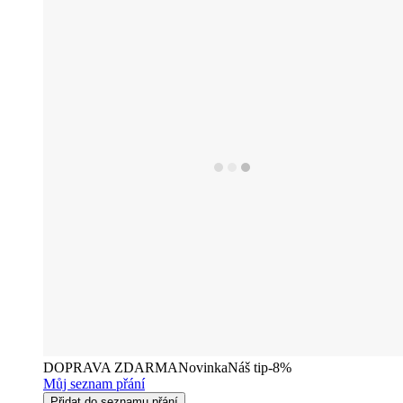
DOPRAVA ZDARMA
Novinka
Náš tip
-8%
Můj seznam přání
Přidat do seznamu přání