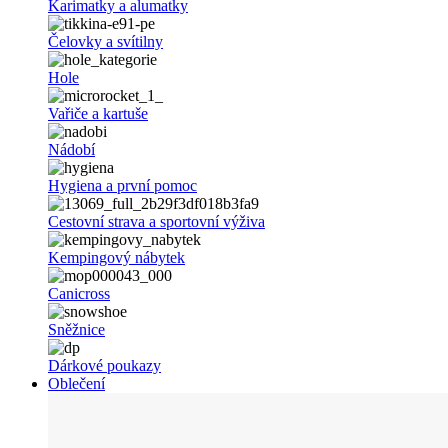
Karimatky a alumatky
Čelovky a svítilny
Hole
Vařiče a kartuše
Nádobí
Hygiena a první pomoc
Cestovní strava a sportovní výživa
Kempingový nábytek
Canicross
Sněžnice
Dárkové poukazy
Oblečení