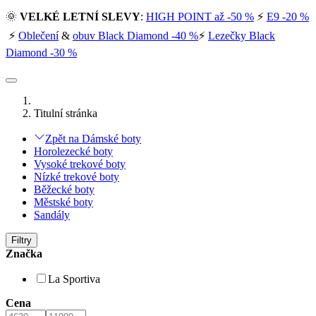
🌞
VELKÉ LETNÍ SLEVY
:
HIGH POINT až -50 %
⚡
E9 -20 %
⚡
Oblečení
&
obuv Black Diamond -40 %
⚡
Lezečky Black
Diamond -30 %
Titulní stránka
Zpět na Dámské boty
Horolezecké boty
Vysoké trekové boty
Nízké trekové boty
Běžecké boty
Městské boty
Sandály
Filtry
Značka
La Sportiva
Cena