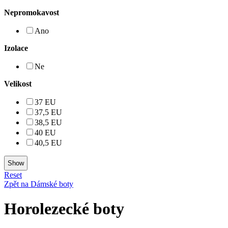
Nepromokavost
Ano
Izolace
Ne
Velikost
37 EU
37,5 EU
38,5 EU
40 EU
40,5 EU
Reset
Zpět na Dámské boty
Horolezecké boty