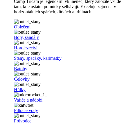
Camp Tricam je legendární vklíněnec, který založíte všude
tam, kde ostatní pomůcky selhávají. Exceluje zejména v
horizontálních spárách, dírkách a trhlinách.
Oblečení
Boty, sandály
Horolezectví
Stany, spacáky, karimatky
Batohy
Čelovky
Hůlky
Vařiče a nádobí
Filtrace vody
Průvodce