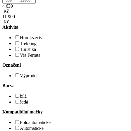
4 639
Kč
11 900
Kč
Aktivita
Horolezectví
Trekking
Turistika
Via Ferrata
Označení
Výprodej
Barva
bílá
šedá
Kompatibilní mačky
Poloautomatické
Automatické