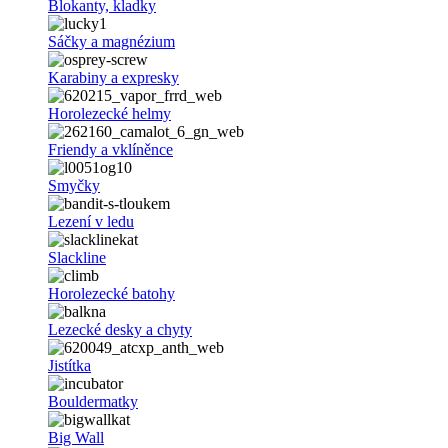
Blokanty, kladky
Sáčky a magnézium
Karabiny a expresky
Horolezecké helmy
Friendy a vklíněnce
Smyčky
Lezení v ledu
Slackline
Horolezecké batohy
Lezecké desky a chyty
Jistítka
Bouldermatky
Big Wall