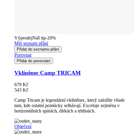
Výprodej
Náš tip
-20%
Můj seznam přání
Přidat do seznamu přání
Porovnat
Přidat do porovnání
Vklíněnec Camp TRICAM
679 Kč
543 Kč
Camp Tricam je legendární vklíněnec, který založíte všude
tam, kde ostatní pomůcky selhávají. Exceluje zejména v
horizontálních spárách, dírkách a trhlinách.
Oblečení