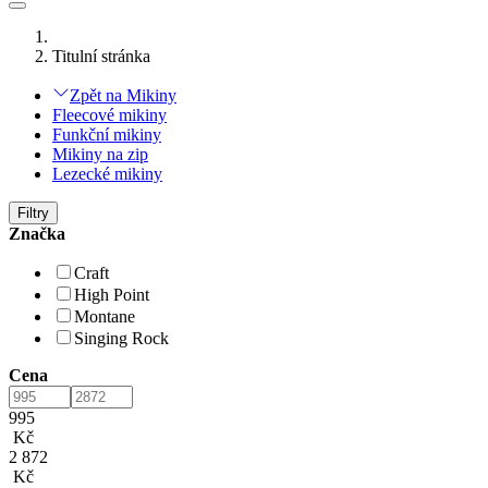
Titulní stránka
Zpět na Mikiny
Fleecové mikiny
Funkční mikiny
Mikiny na zip
Lezecké mikiny
Filtry
Značka
Craft
High Point
Montane
Singing Rock
Cena
995
Kč
2 872
Kč