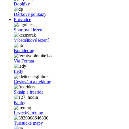
Doplňky
Dárkové poukazy
Průvodce
Sportovní lezení
Vícedélkové lezení
Bouldering
Via Ferrata
Ledy
Cestování a trekking
Skialp a freeride
Knihy
Lezecký tréning
Turistické mapy