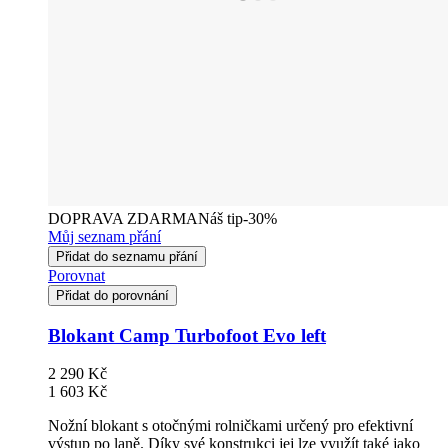
DOPRAVA ZDARMA
Náš tip
-30%
Můj seznam přání
Přidat do seznamu přání
Porovnat
Přidat do porovnání
Blokant Camp Turbofoot Evo left
2 290 Kč
1 603 Kč
Nožní blokant s otočnými rolničkami určený pro efektivní
výstup po laně. Díky své konstrukci jej lze využít také jako