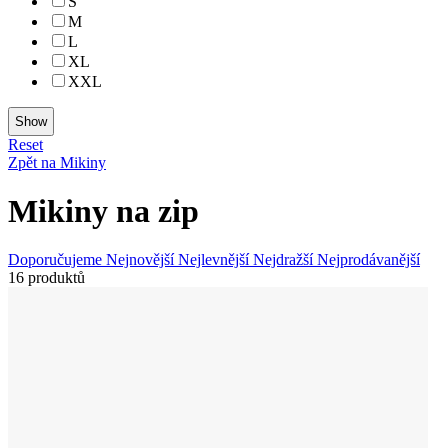
S
M
L
XL
XXL
Reset
Zpět na Mikiny
Mikiny na zip
Doporučujeme
Nejnovější
Nejlevnější
Nejdražší
Nejprodávanější
16 produktů