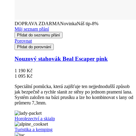
DOPRAVA ZDARMA
Novinka
Náš tip
-8%
Můj seznam přání
Přidat do seznamu přání
Porovnat
Přidat do porovnání
Nouzový stahovák Beal Escaper pink
1 190 Kč
1 095 Kč
Speciální pomůcka, která zajišťuje ten nejjednodušší způsob
jak bezpečně a rychle slanit ze stěny po jednom prameni lana.
Systém založen na bázi prusíku a lze ho kombinovat s lany od
průmeru 7,3mm.
Horolezectví a skialp
Turistika a kemping