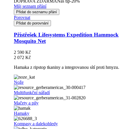
DOPRAVA ZDARMA
Náš tip
-20%
Můj seznam přání
Přidat do seznamu přání
Porovnat
Přidat do porovnání
Přístřešek Lifesystems Expedition Hammock
Mosquito Net
2 590 Kč
2 072 Kč
Hamaka z ripstop tkaniny a integrovanou sítí proti hmyzu.
Nože
Multifunkční nářadí
Mačety a pily
Hamaky
Kompasy a dalekohledy