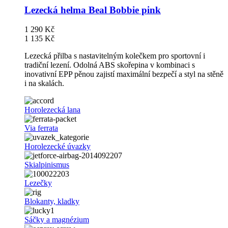
Lezecká helma Beal Bobbie pink
1 290 Kč
1 135 Kč
Lezecká přilba s nastavitelným kolečkem pro sportovní i
tradiční lezení. Odolná ABS skořepina v kombinaci s
inovativní EPP pěnou zajistí maximální bezpečí a styl na stěně
i na skalách.
Horolezecká lana
Via ferrata
Horolezecké úvazky
Skialpinismus
Lezečky
Blokanty, kladky
Sáčky a magnézium