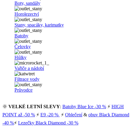
Boty, sandály
Horolezectví
Stany, spacáky, karimatky
Batohy
Čelovky
Hůlky
Vařiče a nádobí
Filtrace vody
Průvodce
🌞
VELKÉ LETNÍ SLEVY
:
Batohy Blue Ice -30 %
⚡
HIGH
POINT až -50 %
⚡
E9 -20 %
⚡
Oblečení
&
obuv Black Diamond
-40 %
⚡
Lezečky Black Diamond -30 %