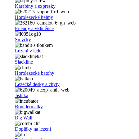
Karabiny a expresky
Horolezecké helmy
Friendy a vklíněnce
Smyčky
Lezení v ledu
Slackline
Horolezecké batohy
Lezecké desky a chyty
Jistítka
Bouldermatky
Big Wall
Doplňky na lezení