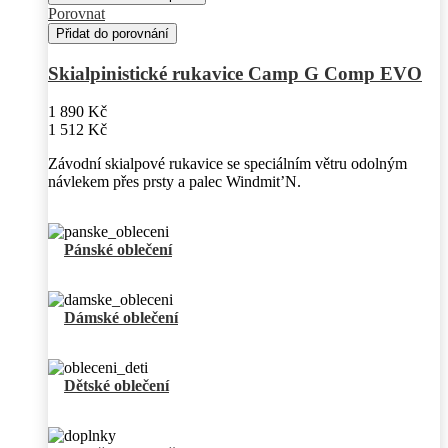
Porovnat
Přidat do porovnání
Skialpinistické rukavice Camp G Comp EVO
1 890 Kč
1 512 Kč
Závodní skialpové rukavice se speciálním větru odolným
návlekem přes prsty a palec Windmit’N.
Pánské oblečení
Dámské oblečení
Dětské oblečení