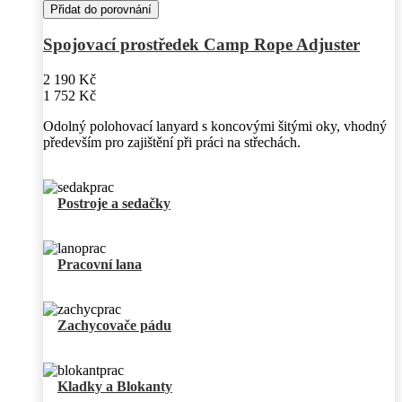
Přidat do porovnání
Spojovací prostředek Camp Rope Adjuster
2 190 Kč
1 752 Kč
Odolný polohovací lanyard s koncovými šitými oky, vhodný
především pro zajištění při práci na střechách.
Postroje a sedačky
Pracovní lana
Zachycovače pádu
Kladky a Blokanty