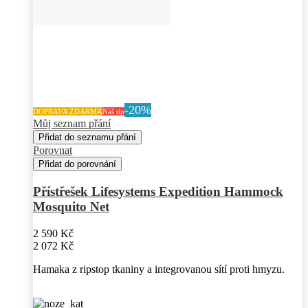
-20%
DOPRAVA ZDARMA
Náš tip
Můj seznam přání
Přidat do seznamu přání
Porovnat
Přidat do porovnání
Přístřešek Lifesystems Expedition Hammock
Mosquito Net
2 590 Kč
2 072 Kč
Hamaka z ripstop tkaniny a integrovanou sítí proti hmyzu.