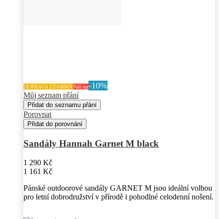
-10%
DOPRAVA ZDARMA
Náš tip
Můj seznam přání
Přidat do seznamu přání
Porovnat
Přidat do porovnání
Sandály Hannah Garnet M black
1 290 Kč
1 161 Kč
Pánské outdoorové sandály GARNET M jsou ideální volbou
pro letní dobrodružství v přírodě i pohodlné celodenní nošení.