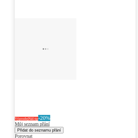
-20%
Výprodej
Náš tip
Můj seznam přání
Přidat do seznamu přání
Porovnat