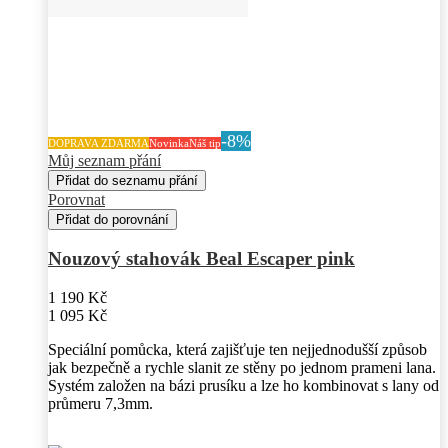
-8%
DOPRAVA ZDARMA
Novinka
Náš tip
Můj seznam přání
Přidat do seznamu přání
Porovnat
Přidat do porovnání
Nouzový stahovák Beal Escaper pink
1 190 Kč
1 095 Kč
Speciální pomůcka, která zajišťuje ten nejjednodušší způsob
jak bezpečně a rychle slanit ze stěny po jednom prameni lana.
Systém založen na bázi prusíku a lze ho kombinovat s lany od
průmeru 7,3mm.