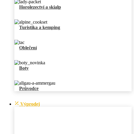
Horolezectví a skialp
Turistika a kemping
Oblečení
Boty
Průvodce
Výprodej