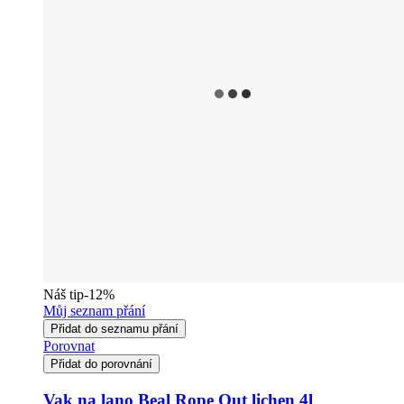
Náš tip
-12%
Můj seznam přání
Přidat do seznamu přání
Porovnat
Přidat do porovnání
Vak na lano Beal Rope Out lichen 4l