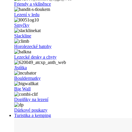
Friendy a vklíněnce
Lezení v ledu
Smyčky
Slackline
Horolezecké batohy
Lezecké desky a chyty
Jistítka
Bouldermatky
Big Wall
Doplňky na lezení
Dárkové poukazy
Turistika a kemping