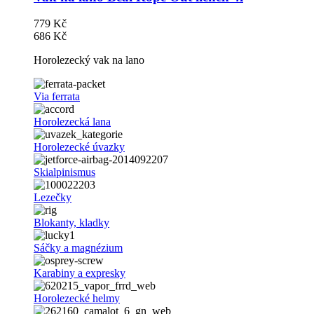
779 Kč
686 Kč
Horolezecký vak na lano
Via ferrata
Horolezecká lana
Horolezecké úvazky
Skialpinismus
Lezečky
Blokanty, kladky
Sáčky a magnézium
Karabiny a expresky
Horolezecké helmy