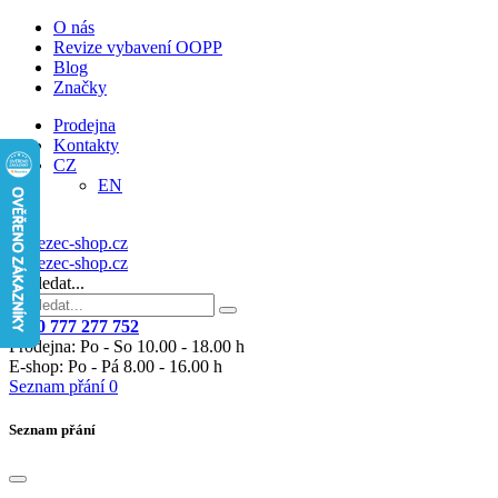
O nás
Revize vybavení OOPP
Blog
Značky
Prodejna
Kontakty
CZ
EN
Vyhledat...
+420 777 277 752
Prodejna: Po - So 10.00 - 18.00 h
E-shop: Po - Pá 8.00 - 16.00 h
Seznam přání
0
Seznam přání