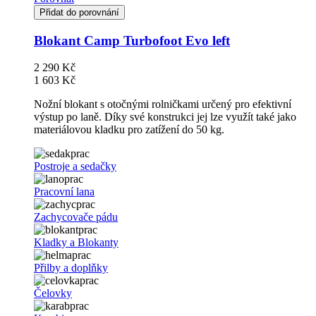
Přidat do porovnání
Blokant Camp Turbofoot Evo left
2 290 Kč
1 603 Kč
Nožní blokant s otočnými rolničkami určený pro efektivní
výstup po laně. Díky své konstrukci jej lze využít také jako
materiálovou kladku pro zatížení do 50 kg.
Postroje a sedačky
Pracovní lana
Zachycovače pádu
Kladky a Blokanty
Přilby a doplňky
Čelovky