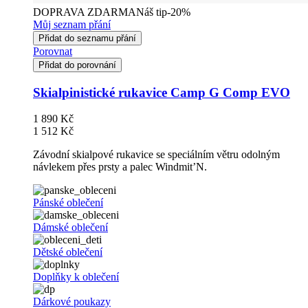
DOPRAVA ZDARMA
Náš tip
-20%
Můj seznam přání
Přidat do seznamu přání
Porovnat
Přidat do porovnání
Skialpinistické rukavice Camp G Comp EVO
1 890 Kč
1 512 Kč
Závodní skialpové rukavice se speciálním větru odolným
návlekem přes prsty a palec Windmit’N.
Pánské oblečení
Dámské oblečení
Dětské oblečení
Doplňky k oblečení
Dárkové poukazy