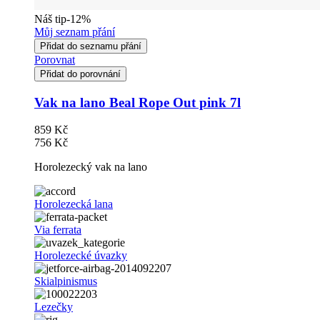
Náš tip
-12%
Můj seznam přání
Přidat do seznamu přání
Porovnat
Přidat do porovnání
Vak na lano Beal Rope Out pink 7l
859 Kč
756 Kč
Horolezecký vak na lano
Horolezecká lana
Via ferrata
Horolezecké úvazky
Skialpinismus
Lezečky