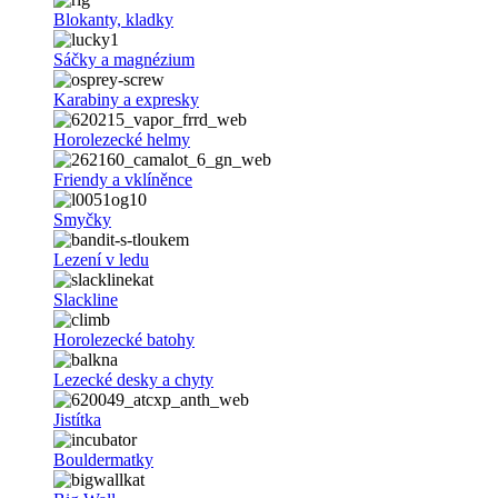
Blokanty, kladky
Sáčky a magnézium
Karabiny a expresky
Horolezecké helmy
Friendy a vklíněnce
Smyčky
Lezení v ledu
Slackline
Horolezecké batohy
Lezecké desky a chyty
Jistítka
Bouldermatky