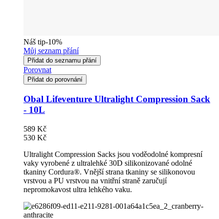
Náš tip
-10%
Můj seznam přání
Přidat do seznamu přání
Porovnat
Přidat do porovnání
Obal Lifeventure Ultralight Compression Sack
- 10L
589 Kč
530 Kč
Ultralight Compression Sacks jsou voděodolné kompresní
vaky vyrobené z ultralehké 30D silikonizované odolné
tkaniny Cordura®. Vnější strana tkaniny se silikonovou
vrstvou a PU vrstvou na vnitřní straně zaručují
nepromokavost ultra lehkého vaku.