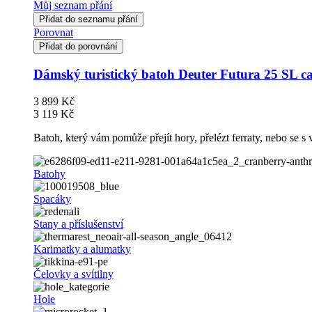
Můj seznam přání
Přidat do seznamu přání
Porovnat
Přidat do porovnání
Dámský turistický batoh Deuter Futura 25 SL ca
3 899 Kč
3 119 Kč
Batoh, který vám pomůže přejít hory, přelézt ferraty, nebo se s 
Batohy
Spacáky
Stany a příslušenství
Karimatky a alumatky
Čelovky a svítilny
Hole