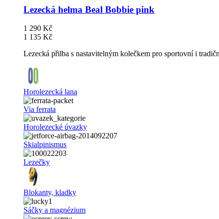
Lezecká helma Beal Bobbie pink
1 290 Kč
1 135 Kč
Lezecká přilba s nastavitelným kolečkem pro sportovní i tradič
Horolezecká lana
Via ferrata
Horolezecké úvazky
Skialpinismus
Lezečky
Blokanty, kladky
Sáčky a magnézium