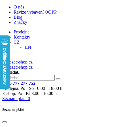
O nás
Revize vybavení OOPP
Blog
Značky
Prodejna
Kontakty
CZ
EN
Vyhledat...
+420 777 277 752
Prodejna: Po - So 10.00 - 18.00 h
E-shop: Po - Pá 8.00 - 16.00 h
Seznam přání
0
Seznam přání