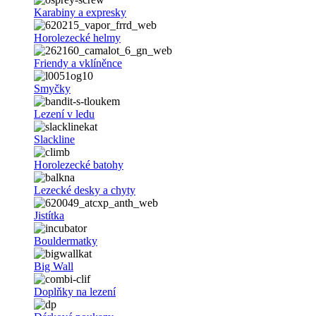
Karabiny a expresky
Horolezecké helmy
Friendy a vklíněnce
Smyčky
Lezení v ledu
Slackline
Horolezecké batohy
Lezecké desky a chyty
Jistítka
Bouldermatky
Big Wall
Doplňky na lezení