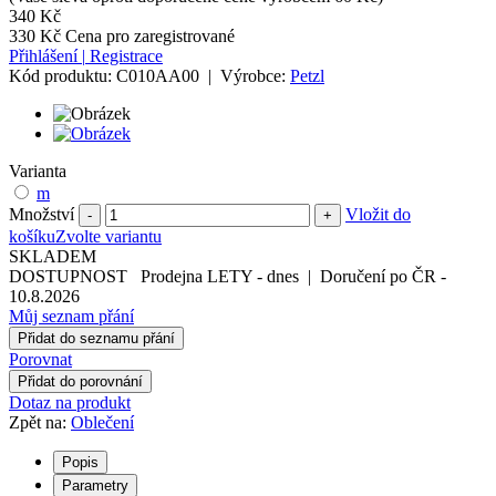
340 Kč
330 Kč
Cena pro zaregistrované
Přihlášení
|
Registrace
Kód produktu:
C010AA00
|
Výrobce:
Petzl
Varianta
m
Množství
Vložit do
-
+
košíku
Zvolte variantu
SKLADEM
DOSTUPNOST
Prodejna LETY
-
dnes
|
Doručení po ČR
-
10.8.2026
Můj seznam přání
Přidat do seznamu přání
Porovnat
Přidat do porovnání
Dotaz na produkt
Zpět na:
Oblečení
Popis
Parametry