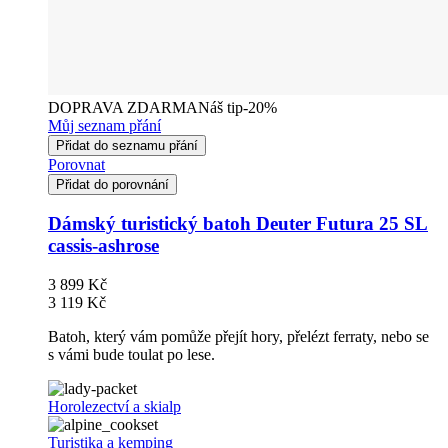
DOPRAVA ZDARMA
Náš tip
-20%
Můj seznam přání
Přidat do seznamu přání
Porovnat
Přidat do porovnání
Dámský turistický batoh Deuter Futura 25 SL
cassis-ashrose
3 899 Kč
3 119 Kč
Batoh, který vám pomůže přejít hory, přelézt ferraty, nebo se
s vámi bude toulat po lese.
Horolezectví a skialp
Turistika a kemping