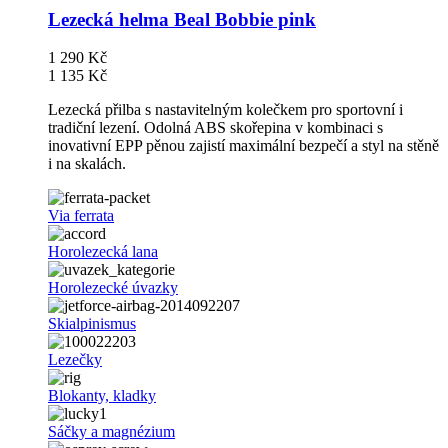
Lezecká helma Beal Bobbie pink
1 290 Kč
1 135 Kč
Lezecká přilba s nastavitelným kolečkem pro sportovní i
tradiční lezení. Odolná ABS skořepina v kombinaci s
inovativní EPP pěnou zajistí maximální bezpečí a styl na stěně
i na skalách.
Via ferrata
Horolezecká lana
Horolezecké úvazky
Skialpinismus
Lezečky
Blokanty, kladky
Sáčky a magnézium