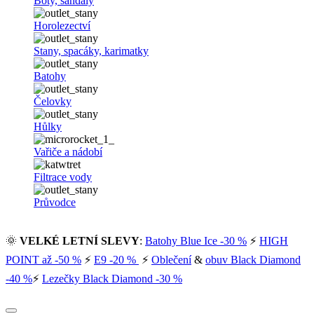
Boty, sandály
Horolezectví
Stany, spacáky, karimatky
Batohy
Čelovky
Hůlky
Vařiče a nádobí
Filtrace vody
Průvodce
🌞
VELKÉ LETNÍ SLEVY
:
Batohy Blue Ice -30 %
⚡
HIGH
POINT až -50 %
⚡
E9 -20 %
⚡
Oblečení
&
obuv Black Diamond
-40 %
⚡
Lezečky Black Diamond -30 %