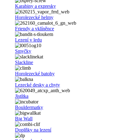
Karabiny a expresky
Horolezecké helmy
Friendy a vklíněnce
Lezení v ledu
Smyčky
Slackline
Horolezecké batohy
Lezecké desky a chyty
Jistítka
Bouldermatky
Big Wall
Doplňky na lezení