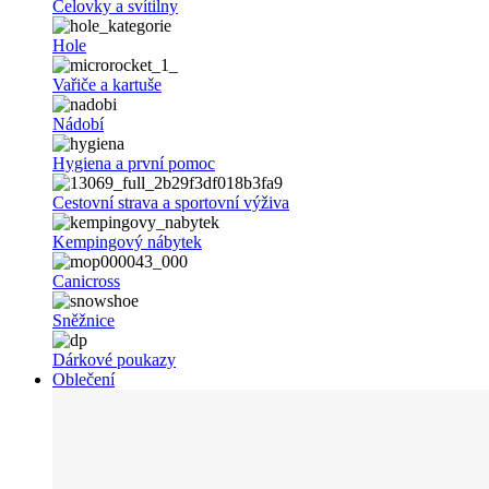
Čelovky a svítilny
Hole
Vařiče a kartuše
Nádobí
Hygiena a první pomoc
Cestovní strava a sportovní výživa
Kempingový nábytek
Canicross
Sněžnice
Dárkové poukazy
Oblečení