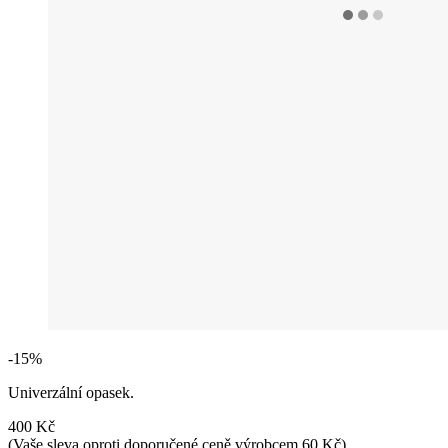
-15%
Univerzální opasek.
400 Kč
(Vaše sleva oproti doporučené ceně výrobcem 60 Kč)