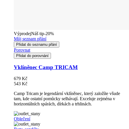
Výprodej
Náš tip
-20%
Můj seznam přání
Přidat do seznamu přání
Porovnat
Přidat do porovnání
Vklíněnec Camp TRICAM
679 Kč
543 Kč
Camp Tricam je legendární vklíněnec, který založíte všude
tam, kde ostatní pomůcky selhávají. Exceluje zejména v
horizontálních spárách, dírkách a trhlinách.
Oblečení