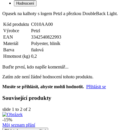
Hodnocení
Opasek na kalhoty s logem Petzl a přezkou DoubleBack Light.
Kód produktu
C010AA00
Výrobce
Petzl
EAN
3342540822993
Materiál
Polyester, hliník
Barva
fialová
Hmotnost (kg)
0,2
Buďte první, kdo napíše komentář...
Zatím zde není žádné hodnocení tohoto produktu.
Musíte se přihlásit, abyste mohli hodnotit.
Přihlásit se
Související produkty
slide
1 to 2
of 2
-15%
Můj seznam přání