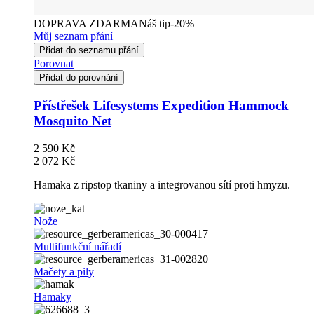
DOPRAVA ZDARMA
Náš tip
-20%
Můj seznam přání
Přidat do seznamu přání
Porovnat
Přidat do porovnání
Přístřešek Lifesystems Expedition Hammock
Mosquito Net
2 590 Kč
2 072 Kč
Hamaka z ripstop tkaniny a integrovanou sítí proti hmyzu.
Nože
Multifunkční nářadí
Mačety a pily
Hamaky