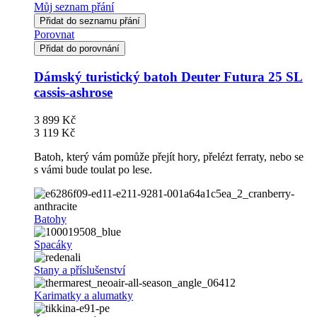
Můj seznam přání
Přidat do seznamu přání
Porovnat
Přidat do porovnání
Dámský turistický batoh Deuter Futura 25 SL
cassis-ashrose
3 899 Kč
3 119 Kč
Batoh, který vám pomůže přejít hory, přelézt ferraty, nebo se
s vámi bude toulat po lese.
Batohy
Spacáky
Stany a příslušenství
Karimatky a alumatky