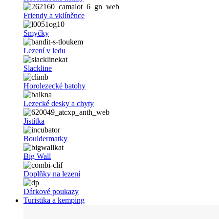
Friendy a vklíněnce
Smyčky
Lezení v ledu
Slackline
Horolezecké batohy
Lezecké desky a chyty
Jistítka
Bouldermatky
Big Wall
Doplňky na lezení
Dárkové poukazy
Turistika a kemping