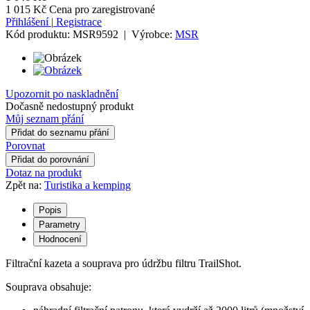
1 015 Kč
Cena pro zaregistrované
Přihlášení
|
Registrace
Kód produktu:
MSR9592
|
Výrobce:
MSR
Upozornit po naskladnění
Dočasně nedostupný produkt
Můj seznam přání
Přidat do seznamu přání
Porovnat
Přidat do porovnání
Dotaz na produkt
Zpět na:
Turistika a kemping
Popis
Parametry
Hodnocení
Filtrační kazeta a souprava pro údržbu filtru TrailShot.
Souprava obsahuje: