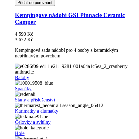
Přidat do porovnání
Kempingové nádobí GSI Pinnacle Ceramic
Camper
4 590 Kč
3 672 Kč
Kempingová sada nádobí pro 4 osoby s keramickým
nepřilnavým povrchem
Batohy
Spacáky
Stany a příslušenství
Karimatky a alumatky
Čelovky a svítilny
Hole