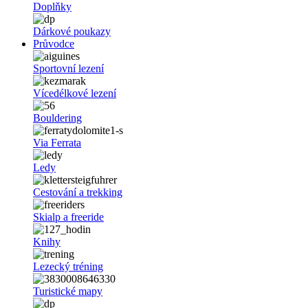
Doplňky
Dárkové poukazy
Průvodce
Sportovní lezení
Vícedélkové lezení
Bouldering
Via Ferrata
Ledy
Cestování a trekking
Skialp a freeride
Knihy
Lezecký tréning
Turistické mapy