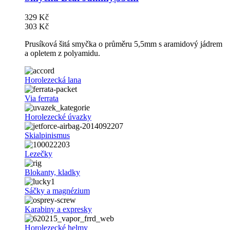
329 Kč
303 Kč
Prusíková šitá smyčka o průměru 5,5mm s aramidový jádrem
a opletem z polyamidu.
Horolezecká lana
Via ferrata
Horolezecké úvazky
Skialpinismus
Lezečky
Blokanty, kladky
Sáčky a magnézium
Karabiny a expresky
Horolezecké helmy