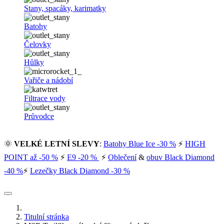
Stany, spacáky, karimatky
Batohy
Čelovky
Hůlky
Vařiče a nádobí
Filtrace vody
Průvodce
🌞
VELKÉ LETNÍ SLEVY
:
Batohy Blue Ice -30 %
⚡
HIGH
POINT až -50 %
⚡
E9 -20 %
⚡
Oblečení
&
obuv Black Diamond
-40 %
⚡
Lezečky Black Diamond -30 %
Titulní stránka