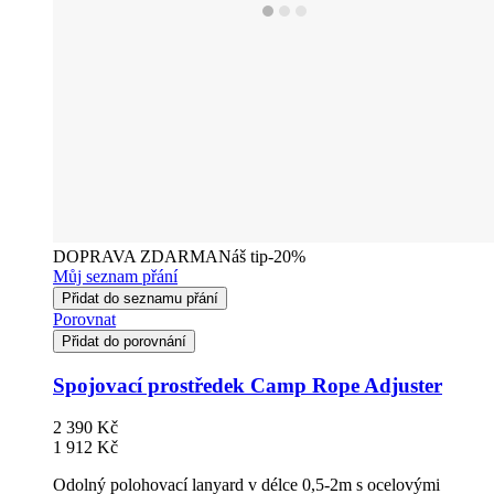
DOPRAVA ZDARMA
Náš tip
-20%
Můj seznam přání
Přidat do seznamu přání
Porovnat
Přidat do porovnání
Spojovací prostředek Camp Rope Adjuster
2 390 Kč
1 912 Kč
Odolný polohovací lanyard v délce 0,5-2m s ocelovými