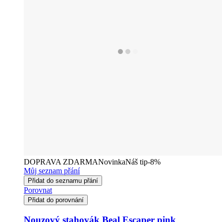
DOPRAVA ZDARMA
Novinka
Náš tip
-8%
Můj seznam přání
Přidat do seznamu přání
Porovnat
Přidat do porovnání
Nouzový stahovák Beal Escaper pink