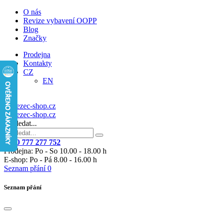
O nás
Revize vybavení OOPP
Blog
Značky
Prodejna
Kontakty
CZ
EN
Vyhledat...
+420 777 277 752
Prodejna: Po - So 10.00 - 18.00 h
E-shop: Po - Pá 8.00 - 16.00 h
Seznam přání
0
Seznam přání