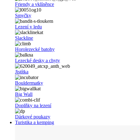
Friendy a vklíněnce
Smyčky
Lezení v ledu
Slackline
Horolezecké batohy
Lezecké desky a chyty
Jistítka
Bouldermatky
Big Wall
Doplňky na lezení
Dárkové poukazy
Turistika a kemping