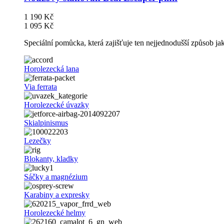
1 190 Kč
1 095 Kč
Speciální pomůcka, která zajišťuje ten nejjednodušší způsob j
Horolezecká lana
Via ferrata
Horolezecké úvazky
Skialpinismus
Lezečky
Blokanty, kladky
Sáčky a magnézium
Karabiny a expresky
Horolezecké helmy