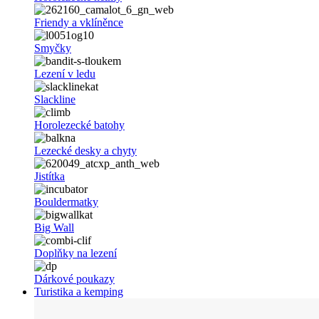
Friendy a vklíněnce
Smyčky
Lezení v ledu
Slackline
Horolezecké batohy
Lezecké desky a chyty
Jistítka
Bouldermatky
Big Wall
Doplňky na lezení
Dárkové poukazy
Turistika a kemping