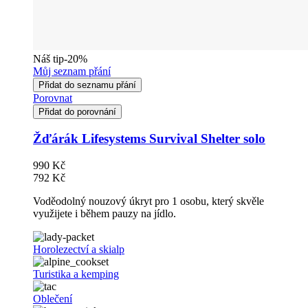
Náš tip
-20%
Můj seznam přání
Přidat do seznamu přání
Porovnat
Přidat do porovnání
Žďárák Lifesystems Survival Shelter solo
990 Kč
792 Kč
Voděodolný nouzový úkryt pro 1 osobu, který skvěle
využijete i během pauzy na jídlo.
Horolezectví a skialp
Turistika a kemping
Oblečení