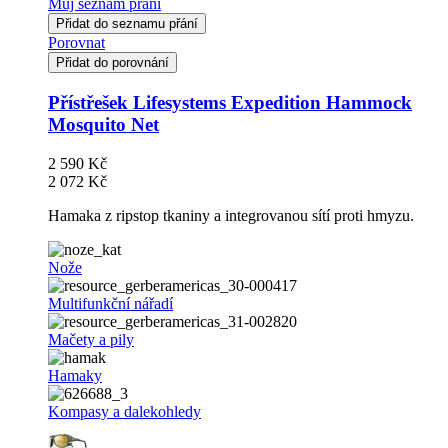
Můj seznam přání
Přidat do seznamu přání
Porovnat
Přidat do porovnání
Přístřešek Lifesystems Expedition Hammock
Mosquito Net
2 590 Kč
2 072 Kč
Hamaka z ripstop tkaniny a integrovanou sítí proti hmyzu.
Nože
Multifunkční nářadí
Mačety a pily
Hamaky
Kompasy a dalekohledy