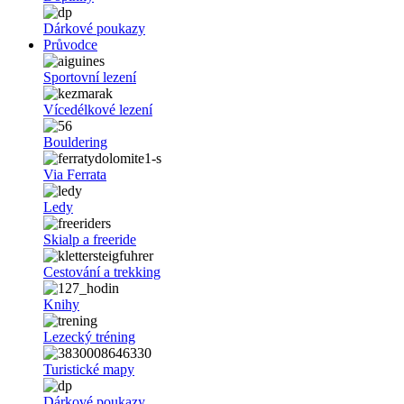
Dárkové poukazy
Průvodce
Sportovní lezení
Vícedélkové lezení
Bouldering
Via Ferrata
Ledy
Skialp a freeride
Cestování a trekking
Knihy
Lezecký tréning
Turistické mapy
Dárkové poukazy