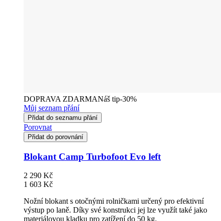
DOPRAVA ZDARMA
Náš tip
-30%
Můj seznam přání
Přidat do seznamu přání
Porovnat
Přidat do porovnání
Blokant Camp Turbofoot Evo left
2 290 Kč
1 603 Kč
Nožní blokant s otočnými rolničkami určený pro efektivní
výstup po laně. Díky své konstrukci jej lze využít také jako
materiálovou kladku pro zatížení do 50 kg.