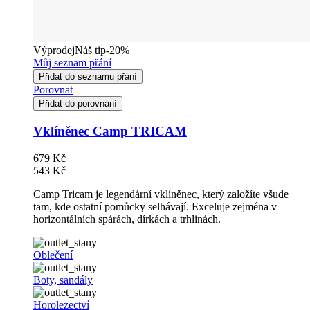
Výprodej
Náš tip
-20%
Můj seznam přání
Přidat do seznamu přání
Porovnat
Přidat do porovnání
Vklíněnec Camp TRICAM
679 Kč
543 Kč
Camp Tricam je legendární vklíněnec, který založíte všude
tam, kde ostatní pomůcky selhávají. Exceluje zejména v
horizontálních spárách, dírkách a trhlinách.
Oblečení
Boty, sandály
Horolezectví