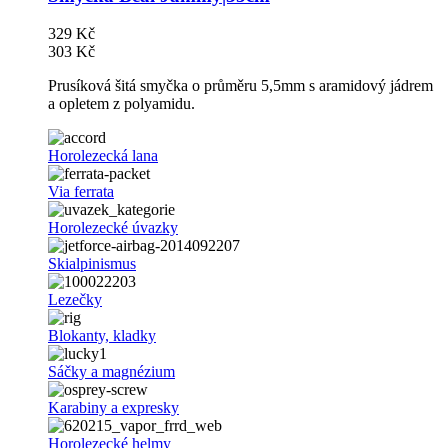
329 Kč
303 Kč
Prusíková šitá smyčka o průměru 5,5mm s aramidový jádrem
a opletem z polyamidu.
Horolezecká lana
Via ferrata
Horolezecké úvazky
Skialpinismus
Lezečky
Blokanty, kladky
Sáčky a magnézium
Karabiny a expresky
Horolezecké helmy