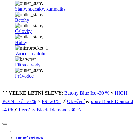
Stany, spacáky, karimatky
Batohy
Čelovky
Hůlky
Vařiče a nádobí
Filtrace vody
Průvodce
🌞
VELKÉ LETNÍ SLEVY
:
Batohy Blue Ice -30 %
⚡
HIGH
POINT až -50 %
⚡
E9 -20 %
⚡
Oblečení
&
obuv Black Diamond
-40 %
⚡
Lezečky Black Diamond -30 %
Titulní stránka