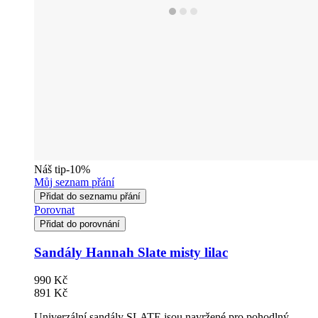
Náš tip
-10%
Můj seznam přání
Přidat do seznamu přání
Porovnat
Přidat do porovnání
Sandály Hannah Slate misty lilac
990 Kč
891 Kč
Univerzální sandály SLATE jsou navržené pro pohodlný