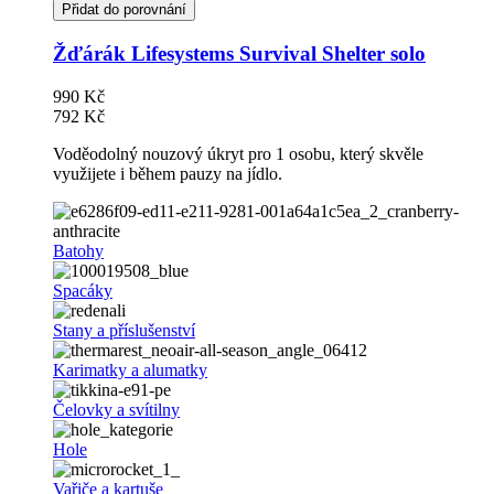
Přidat do porovnání
Žďárák Lifesystems Survival Shelter solo
990 Kč
792 Kč
Voděodolný nouzový úkryt pro 1 osobu, který skvěle
využijete i během pauzy na jídlo.
Batohy
Spacáky
Stany a příslušenství
Karimatky a alumatky
Čelovky a svítilny
Hole
Vařiče a kartuše