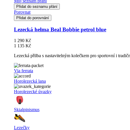
Můj seznam přání
Přidat do seznamu přání
Porovnat
Přidat do porovnání
Lezecká helma Beal Bobbie petrol blue
1 290 Kč
1 135 Kč
Lezecká přilba s nastavitelným kolečkem pro sportovní i tradič
Via ferrata
Horolezecká lana
Horolezecké úvazky
Skialpinismus
Lezečky