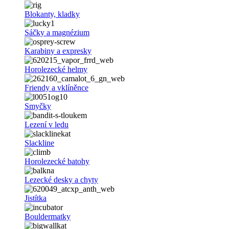
Blokanty, kladky
Sáčky a magnézium
Karabiny a expresky
Horolezecké helmy
Friendy a vklíněnce
Smyčky
Lezení v ledu
Slackline
Horolezecké batohy
Lezecké desky a chyty
Jistítka
Bouldermatky