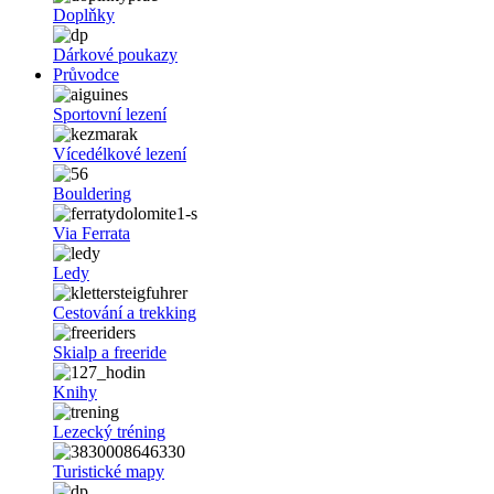
Doplňky
Dárkové poukazy
Průvodce
Sportovní lezení
Vícedélkové lezení
Bouldering
Via Ferrata
Ledy
Cestování a trekking
Skialp a freeride
Knihy
Lezecký tréning
Turistické mapy