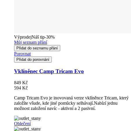
Výprodej
Náš tip
-30%
Můj seznam přání
Přidat do seznamu přání
Porovnat
Přidat do porovnání
Vklíněnec Camp Tricam Evo
849 Kč
594 Kč
Camp Tricam Evo je inovovaná verze vklíněnce Tricam, který
založíte všude, kde jiné pomůcky selhávají.Nabízí jednu
možnost založení navíc - aktivní a 2 pasivní.
Oblečení