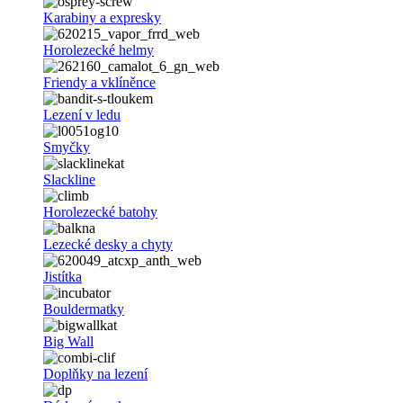
Karabiny a expresky
Horolezecké helmy
Friendy a vklíněnce
Lezení v ledu
Smyčky
Slackline
Horolezecké batohy
Lezecké desky a chyty
Jistítka
Bouldermatky
Big Wall
Doplňky na lezení