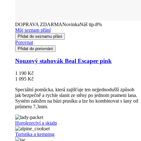
DOPRAVA ZDARMA
Novinka
Náš tip
-8%
Můj seznam přání
Přidat do seznamu přání
Porovnat
Přidat do porovnání
Nouzový stahovák Beal Escaper pink
1 190 Kč
1 095 Kč
Speciální pomůcka, která zajišťuje ten nejjednodušší způsob
jak bezpečně a rychle slanit ze stěny po jednom prameni lana.
Systém založen na bázi prusíku a lze ho kombinovat s lany od
průmeru 7,3mm.
Horolezectví a skialp
Turistika a kemping