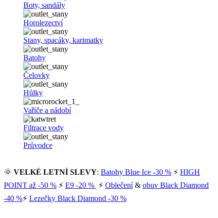
Boty, sandály
Horolezectví
Stany, spacáky, karimatky
Batohy
Čelovky
Hůlky
Vařiče a nádobí
Filtrace vody
Průvodce
🌞
VELKÉ LETNÍ SLEVY
:
Batohy Blue Ice -30 %
⚡
HIGH
POINT až -50 %
⚡
E9 -20 %
⚡
Oblečení
&
obuv Black Diamond
-40 %
⚡
Lezečky Black Diamond -30 %