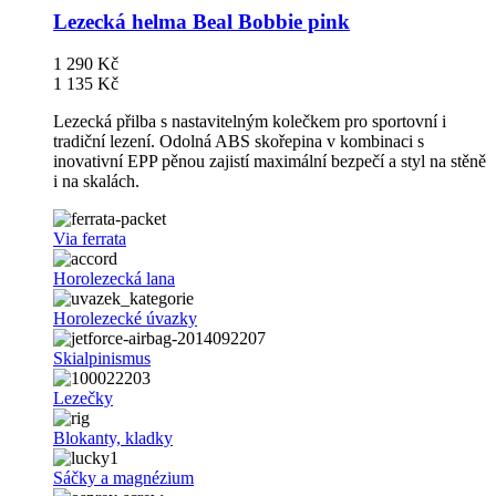
Lezecká helma Beal Bobbie pink
1 290 Kč
1 135 Kč
Lezecká přilba s nastavitelným kolečkem pro sportovní i
tradiční lezení. Odolná ABS skořepina v kombinaci s
inovativní EPP pěnou zajistí maximální bezpečí a styl na stěně
i na skalách.
Via ferrata
Horolezecká lana
Horolezecké úvazky
Skialpinismus
Lezečky
Blokanty, kladky
Sáčky a magnézium