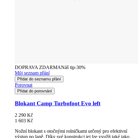
DOPRAVA ZDARMA
Náš tip
-30%
Můj seznam přání
Přidat do seznamu přání
Porovnat
Přidat do porovnání
Blokant Camp Turbofoot Evo left
2 290 Kč
1 603 Kč
Nožní blokant s otočnými rolničkami určený pro efektivní
výstup po laně. Díky své konstrukci jej lze využít také jako