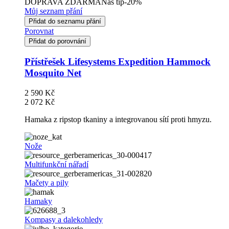
DOPRAVA ZDARMA
Náš tip
-20%
Můj seznam přání
Přidat do seznamu přání
Porovnat
Přidat do porovnání
Přístřešek Lifesystems Expedition Hammock
Mosquito Net
2 590 Kč
2 072 Kč
Hamaka z ripstop tkaniny a integrovanou sítí proti hmyzu.
Nože
Multifunkční nářadí
Mačety a pily
Hamaky
Kompasy a dalekohledy