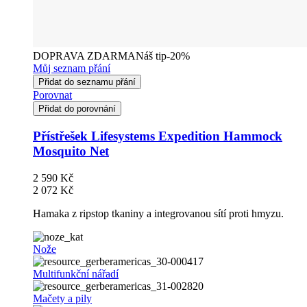
DOPRAVA ZDARMA
Náš tip
-20%
Můj seznam přání
Přidat do seznamu přání
Porovnat
Přidat do porovnání
Přístřešek Lifesystems Expedition Hammock
Mosquito Net
2 590 Kč
2 072 Kč
Hamaka z ripstop tkaniny a integrovanou sítí proti hmyzu.
Nože
Multifunkční nářadí
Mačety a pily