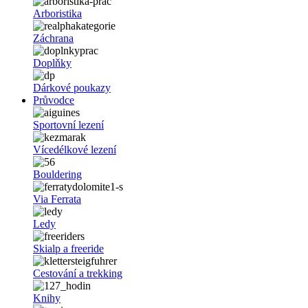
Arboristika
Záchrana
Doplňky
Dárkové poukazy
Průvodce
Sportovní lezení
Vícedélkové lezení
Bouldering
Via Ferrata
Ledy
Skialp a freeride
Cestování a trekking
Knihy