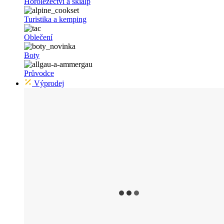
Horolezectví a skialp
Turistika a kemping
Oblečení
Boty
Průvodce
Výprodej