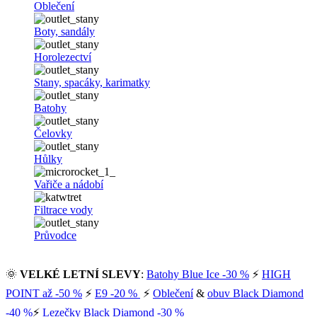
Oblečení
Boty, sandály
Horolezectví
Stany, spacáky, karimatky
Batohy
Čelovky
Hůlky
Vařiče a nádobí
Filtrace vody
Průvodce
🌞
VELKÉ LETNÍ SLEVY
:
Batohy Blue Ice -30 %
⚡
HIGH
POINT až -50 %
⚡
E9 -20 %
⚡
Oblečení
&
obuv Black Diamond
-40 %
⚡
Lezečky Black Diamond -30 %