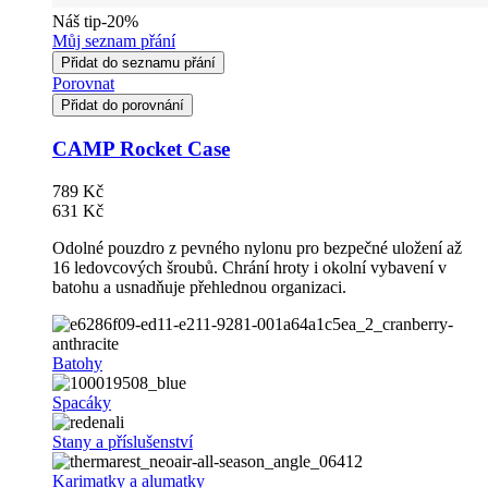
Náš tip
-20%
Můj seznam přání
Přidat do seznamu přání
Porovnat
Přidat do porovnání
CAMP Rocket Case
789 Kč
631 Kč
Odolné pouzdro z pevného nylonu pro bezpečné uložení až
16 ledovcových šroubů. Chrání hroty i okolní vybavení v
batohu a usnadňuje přehlednou organizaci.
Batohy
Spacáky
Stany a příslušenství
Karimatky a alumatky