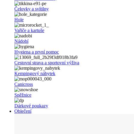
Čelovky a svítilny
Hole
Vařiče a kartuše
Nádobí
Hygiena a první pomoc
Cestovní strava a sportovní výživa
Kempingový nábytek
Canicross
Sněžnice
Dárkové poukazy
Oblečení