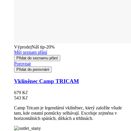
Výprodej
Náš tip
-20%
Můj seznam přání
Přidat do seznamu přání
Porovnat
Přidat do porovnání
Vklíněnec Camp TRICAM
679 Kč
543 Kč
Camp Tricam je legendární vklíněnec, který založíte všude
tam, kde ostatní pomůcky selhávají. Exceluje zejména v
horizontálních spárách, dírkách a trhlinách.