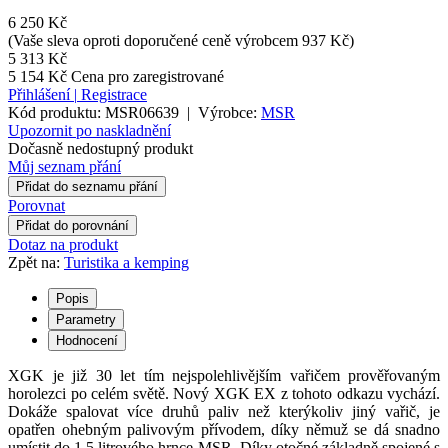
6 250 Kč
(Vaše sleva oproti doporučené ceně výrobcem 937 Kč)
5 313 Kč
5 154 Kč
Cena pro zaregistrované
Přihlášení
|
Registrace
Kód produktu:
MSR06639
|
Výrobce:
MSR
Upozornit po naskladnění
Dočasně nedostupný produkt
Můj seznam přání
Přidat do seznamu přání
Porovnat
Přidat do porovnání
Dotaz na produkt
Zpět na:
Turistika a kemping
Popis
Parametry
Hodnocení
XGK je již 30 let tím nejspolehlivějším vařičem prověřovaným
horolezci po celém světě. Nový XGK EX z tohoto odkazu vychází.
Dokáže spalovat více druhů paliv než kterýkoliv jiný vařič, je
opatřen ohebným palivovým přívodem, díky němuž se dá snadno
umístit do 1,5 litrového hrnce MSR. Díky otočné základně spojené s