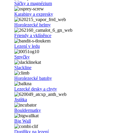
Sáčky a magnézium
Karabiny a expresky
Horolezecké helmy
Friendy a vklíněnce
Lezení v ledu
Smyčky
Slackline
Horolezecké batohy
Lezecké desky a chyty
Jistítka
Bouldermatky
Big Wall
Doplňky na lezení