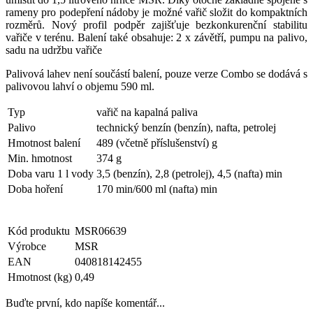
rameny pro podepření nádoby je možné vařič složit do kompaktních
rozměrů. Nový profil podpěr zajišťuje bezkonkurenční stabilitu
vařiče v terénu. Balení také obsahuje: 2 x závětří, pumpu na palivo,
sadu na udržbu vařiče
Palivová lahev není součástí balení, pouze verze Combo se dodává s
palivovou lahví o objemu 590 ml.
Typ
vařič na kapalná paliva
Palivo
technický benzín (benzín), nafta, petrolej
Hmotnost balení
489 (včetně příslušenství) g
Min. hmotnost
374 g
Doba varu 1 l vody
3,5 (benzín), 2,8 (petrolej), 4,5 (nafta) min
Doba hoření
170 min/600 ml (nafta) min
Kód produktu
MSR06639
Výrobce
MSR
EAN
040818142455
Hmotnost (kg)
0,49
Buďte první, kdo napíše komentář...