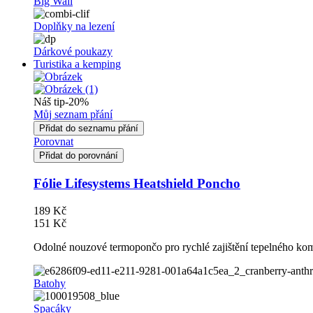
Big Wall
Doplňky na lezení
Dárkové poukazy
Turistika a kemping
Náš tip
-20%
Můj seznam přání
Přidat do seznamu přání
Porovnat
Přidat do porovnání
Fólie Lifesystems Heatshield Poncho
189 Kč
151 Kč
Odolné nouzové termopončo pro rychlé zajištění tepelného komf
Batohy
Spacáky