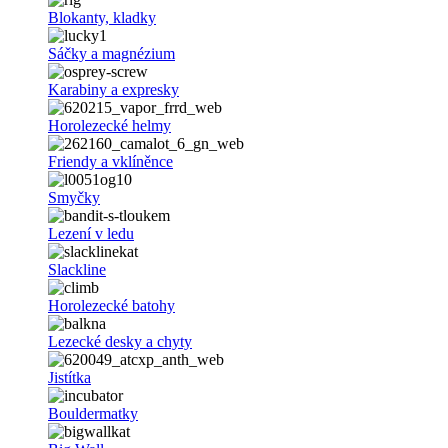
Blokanty, kladky
Sáčky a magnézium
Karabiny a expresky
Horolezecké helmy
Friendy a vklíněnce
Smyčky
Lezení v ledu
Slackline
Horolezecké batohy
Lezecké desky a chyty
Jistítka
Bouldermatky