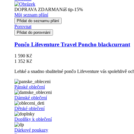
DOPRAVA ZDARMA
Náš tip
-15%
Můj seznam přání
Přidat do seznamu přání
Porovnat
Přidat do porovnání
Pončo Lifeventure Travel Poncho blackcurrant
1 590 Kč
1 352 Kč
Lehké a snadno sbalitelné pončo Lifeventure vás spolehlivě och
Pánské oblečení
Dámské oblečení
Dětské oblečení
Doplňky k oblečení
Dárkové poukazy