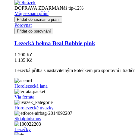
DOPRAVA ZDARMA
Náš tip
-12%
Můj seznam přání
Přidat do seznamu přání
Porovnat
Přidat do porovnání
Lezecká helma Beal Bobbie pink
1 290 Kč
1 135 Kč
Lezecká přilba s nastavitelným kolečkem pro sportovní i tradič
Horolezecká lana
Via ferrata
Horolezecké úvazky
Skialpinismus
Lezečky