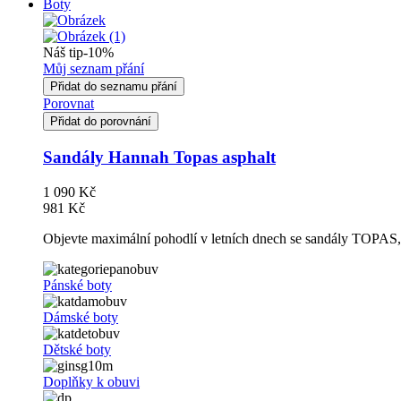
Boty
Náš tip
-10%
Můj seznam přání
Přidat do seznamu přání
Porovnat
Přidat do porovnání
Sandály Hannah Topas asphalt
1 090 Kč
981 Kč
Objevte maximální pohodlí v letních dnech se sandály TOPAS, k
Pánské boty
Dámské boty
Dětské boty
Doplňky k obuvi