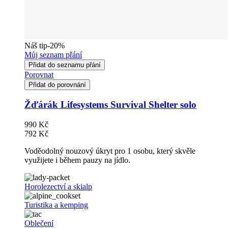
Náš tip
-20%
Můj seznam přání
Přidat do seznamu přání
Porovnat
Přidat do porovnání
Žďárák Lifesystems Survival Shelter solo
990 Kč
792 Kč
Voděodolný nouzový úkryt pro 1 osobu, který skvěle
využijete i během pauzy na jídlo.
Horolezectví a skialp
Turistika a kemping
Oblečení