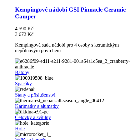
Kempingové nádobí GSI Pinnacle Ceramic
Camper
4 590 Kč
3 672 Kč
Kempingová sada nádobí pro 4 osoby s keramickým
nepřilnavým povrchem
Batohy
Spacáky
Stany a příslušenství
Karimatky a alumatky
Čelovky a svítilny
Hole
Vařiče a kartuše