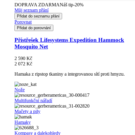
DOPRAVA ZDARMA
Náš tip
-20%
Můj seznam přání
Přidat do seznamu přání
Porovnat
Přidat do porovnání
Přístřešek Lifesystems Expedition Hammock
Mosquito Net
2 590 Kč
2 072 Kč
Hamaka z ripstop tkaniny a integrovanou sítí proti hmyzu.
Nože
Multifunkční nářadí
Mačety a pily
Hamaky
Kompasy a dalekohledy