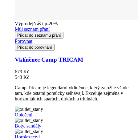
Výprodej
Náš tip
-20%
Můj seznam přání
Přidat do seznamu přání
Porovnat
Přidat do porovnání
Vklíněnec Camp TRICAM
679 Kč
543 Kč
Camp Tricam je legendární vklíněnec, který založíte všude
tam, kde ostatní pomůcky selhávají. Exceluje zejména v
horizontálních spárách, dírkách a trhlinách.
Oblečení
Boty, sandály
Horolezectví