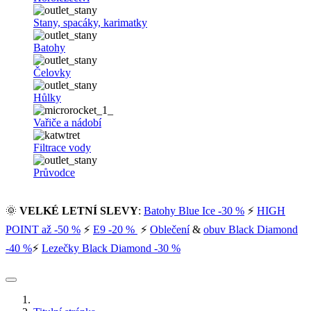
Stany, spacáky, karimatky
Batohy
Čelovky
Hůlky
Vařiče a nádobí
Filtrace vody
Průvodce
🌞
VELKÉ LETNÍ SLEVY
:
Batohy Blue Ice -30 %
⚡
HIGH
POINT až -50 %
⚡
E9 -20 %
⚡
Oblečení
&
obuv Black Diamond
-40 %
⚡
Lezečky Black Diamond -30 %