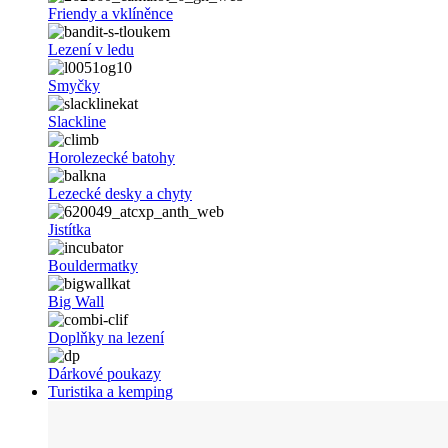
Friendy a vklíněnce
Lezení v ledu
Smyčky
Slackline
Horolezecké batohy
Lezecké desky a chyty
Jistítka
Bouldermatky
Big Wall
Doplňky na lezení
Dárkové poukazy
Turistika a kemping