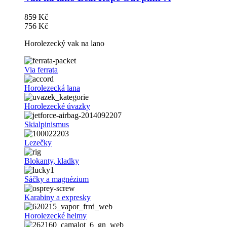
859 Kč
756 Kč
Horolezecký vak na lano
Via ferrata
Horolezecká lana
Horolezecké úvazky
Skialpinismus
Lezečky
Blokanty, kladky
Sáčky a magnézium
Karabiny a expresky
Horolezecké helmy