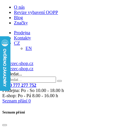
O nás
Revize vybavení OOPP
Blog
Značky
Prodejna
Kontakty
CZ
EN
Vyhledat...
+420 777 277 752
Prodejna: Po - So 10.00 - 18.00 h
E-shop: Po - Pá 8.00 - 16.00 h
Seznam přání
0
Seznam přání