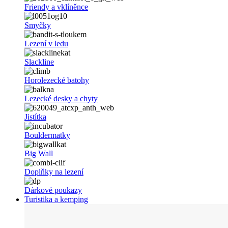
Friendy a vklíněnce
Smyčky
Lezení v ledu
Slackline
Horolezecké batohy
Lezecké desky a chyty
Jistítka
Bouldermatky
Big Wall
Doplňky na lezení
Dárkové poukazy
Turistika a kemping