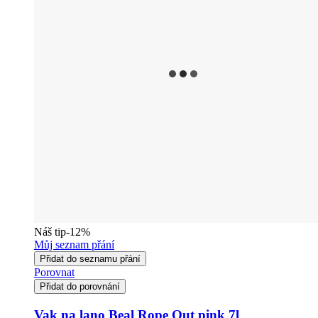
Náš tip
-12%
Můj seznam přání
Přidat do seznamu přání
Porovnat
Přidat do porovnání
Vak na lano Beal Rope Out pink 7l