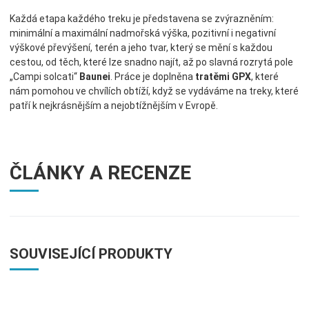
Každá etapa každého treku je představena se zvýrazněním:
minimální a maximální nadmořská výška, pozitivní i negativní
výškové převýšení, terén a jeho tvar, který se mění s každou
cestou, od těch, které lze snadno najít, až po slavná rozrytá pole
„Campi solcati“
Baunei
. Práce je doplněna
tratěmi GPX
, které
nám pomohou ve chvílích obtíží, když se vydáváme na treky, které
patří k nejkrásnějším a nejobtížnějším v Evropě.
ČLÁNKY A RECENZE
SOUVISEJÍCÍ PRODUKTY