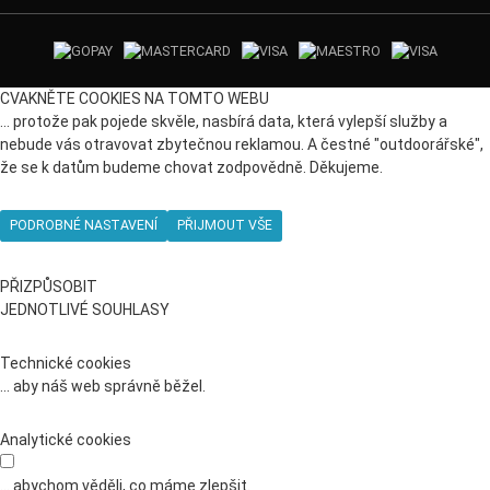
CVAKNĚTE COOKIES NA TOMTO WEBU
… protože pak pojede skvěle, nasbírá data, která vylepší služby a
nebude vás otravovat zbytečnou reklamou. A čestné "outdoorářské",
že se k datům budeme chovat zodpovědně. Děkujeme.
PODROBNÉ NASTAVENÍ
PŘIJMOUT VŠE
PŘIZPŮSOBIT
JEDNOTLIVÉ SOUHLASY
Technické cookies
... aby náš web správně běžel.
Analytické cookies
... abychom věděli, co máme zlepšit.