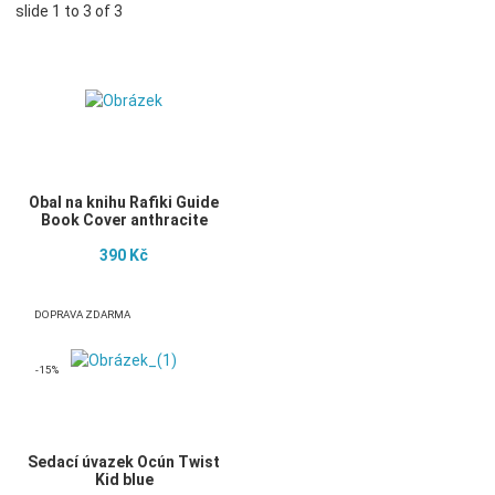
slide
1 to 3
of 3
Můj seznam přání
Přidat do seznamu přání
Porovnat
Přidat do porovnání
Obal na knihu Rafiki Guide
Book Cover anthracite
390 Kč
Můj seznam přání
DOPRAVA ZDARMA
Přidat do seznamu přání
Porovnat
Přidat do porovnání
-15%
Sedací úvazek Ocún Twist
Kid blue