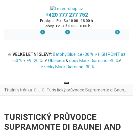
+420 777 277 752
Prodejna: Po - So 10.00 - 18.00 h
E-shop: Po - Pá 8.00 - 16.00 h
0
0
0
Seznam přání
Porovnání produktů
Košík
🌞
VELKÉ LETNÍ SLEVY
:
Batohy Blue Ice -30 %
⚡
HIGH POINT až
-50 %
⚡
E9 -20 %
⚡
Oblečení
&
obuv Black Diamond -40 %
⚡
Lezečky Black Diamond -30 %
Titulní stránka
Turistický průvodce Supramonte di Baunei and Selvaggio Blu
TURISTICKÝ PRŮVODCE
SUPRAMONTE DI BAUNEI AND