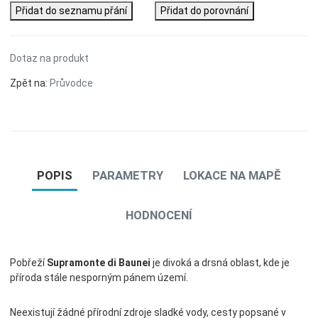
Přidat do seznamu přání
Přidat do porovnání
Dotaz na produkt
Zpět na:
Průvodce
POPIS
PARAMETRY
LOKACE NA MAPĚ
HODNOCENÍ
Pobřeží
Supramonte di Baunei
je divoká a drsná oblast, kde je
příroda stále nesporným pánem území.
Neexistují žádné přírodní zdroje sladké vody, cesty popsané v