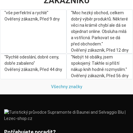
ZÁKAZNÍKŮ
"vše perfektní a rychlé"
"Moc hezký obchod, celkem
Ověřený zákazník, Před 9 dny
dobrý výběr produktů. Některé
věci na krámě chybí ale dá se
objednat online. Obsluha milá
a vstřícná. Parkovat se dá
před obchodem."
Ověřený zákazník, Před 12 dny
"Rychlé odeslání, dobré ceny,
"Nebýt té obálky, jsem
dobře zabaleno"
spokojený. Takhle si příští
Ověřený zákazník, Před 44 dny
nákup knih hodně rozmyslím."
Ověřený zákazník, Před 56 dny
Všechny značky
Potřebujete poradit?