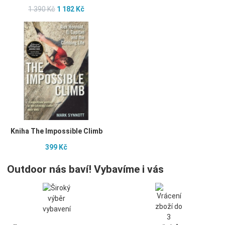
1 390 Kč
1 182 Kč
Můj seznam přání
Přidat do seznamu přání
Porovnat
Přidat do porovnání
Kniha The Impossible Climb
399 Kč
Outdoor nás baví! Vybavíme i vás