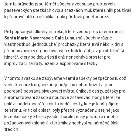
tomto průvodci jsou téměř všechny vedou po prastarých
pasteveckých stezkách ovcí a stezkách mul, které uhlíři používali
k přepravě uhlí do několika málo přístavů podél pobřeží.
Pět popsaných dlouhých treků, které vedou přes území mezi
Santa Maria Navarrese a Cala Luna
, má všechny různé
vlastnosti: od „jednoduché“ procházky, která trvá několik dní s
přenocováním v organizovaných strukturách, až po obtížnější
itinerář, který po dobu šesti dnů nenechává prostor pro
improvizaci: ferraty, lezení a exponované stezky
V tomto svazku se zabýváme všemi aspekty bezpečnosti, což
vede čtenáře k organizaci jeho/jejího dobrodružství: jsou
podrobně popsána bivakovací místa, únikové cesty, zátoky pro
shromažďování zásob a nouzové zotavovací body, které lze
nalézt podél itineráře, místa podél cesty, kde je lepší příjem
telefonu. Kritické oblasti byly přesně vyznačeny, stejně jako
lezecké úseky, které vyžadují horolezecký postup a mnoho
požadovaných slanění, která nikdy nechybí na náročnějších
trecích.