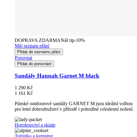
DOPRAVA ZDARMA
Náš tip
-10%
Můj seznam přání
Přidat do seznamu přání
Porovnat
Přidat do porovnání
Sandály Hannah Garnet M black
1 290 Kč
1 161 Kč
Pánské outdoorové sandály GARNET M jsou ideální volbou
pro letní dobrodružství v přírodě i pohodlné celodenní nošení.
Horolezectví a skialp
Turistika a kemping