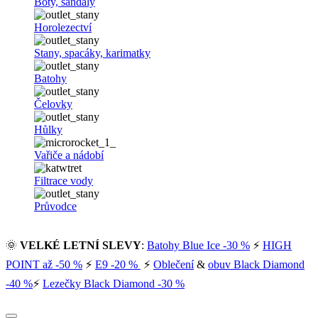
Boty, sandály
Horolezectví
Stany, spacáky, karimatky
Batohy
Čelovky
Hůlky
Vařiče a nádobí
Filtrace vody
Průvodce
🌞
VELKÉ LETNÍ SLEVY
:
Batohy Blue Ice -30 %
⚡
HIGH
POINT až -50 %
⚡
E9 -20 %
⚡
Oblečení
&
obuv Black Diamond
-40 %
⚡
Lezečky Black Diamond -30 %