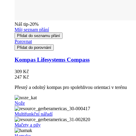
Náš tip
-20%
Můj seznam přání
Přidat do seznamu přání
Porovnat
Přidat do porovnání
Kompas Lifesystems Compass
309 Kč
247 Kč
Přesný a odolný kompas pro spolehlivou orientaci v terénu
Nože
Multifunkční nářadí
Mačety a pily
Hamaky