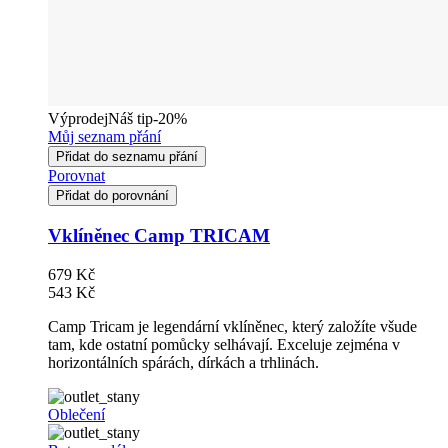
Výprodej
Náš tip
-20%
Můj seznam přání
Přidat do seznamu přání
Porovnat
Přidat do porovnání
Vklíněnec Camp TRICAM
679 Kč
543 Kč
Camp Tricam je legendární vklíněnec, který založíte všude
tam, kde ostatní pomůcky selhávají. Exceluje zejména v
horizontálních spárách, dírkách a trhlinách.
Oblečení