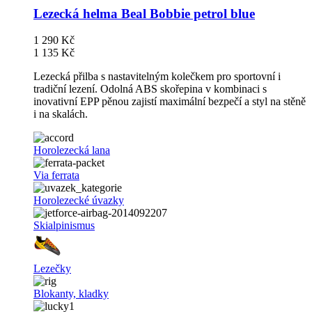
Lezecká helma Beal Bobbie petrol blue
1 290 Kč
1 135 Kč
Lezecká přilba s nastavitelným kolečkem pro sportovní i
tradiční lezení. Odolná ABS skořepina v kombinaci s
inovativní EPP pěnou zajistí maximální bezpečí a styl na stěně
i na skalách.
Horolezecká lana
Via ferrata
Horolezecké úvazky
Skialpinismus
Lezečky
Blokanty, kladky