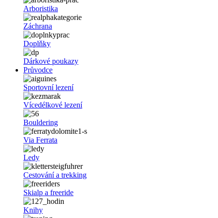
Arboristika
Záchrana
Doplňky
Dárkové poukazy
Průvodce
Sportovní lezení
Vícedélkové lezení
Bouldering
Via Ferrata
Ledy
Cestování a trekking
Skialp a freeride
Knihy