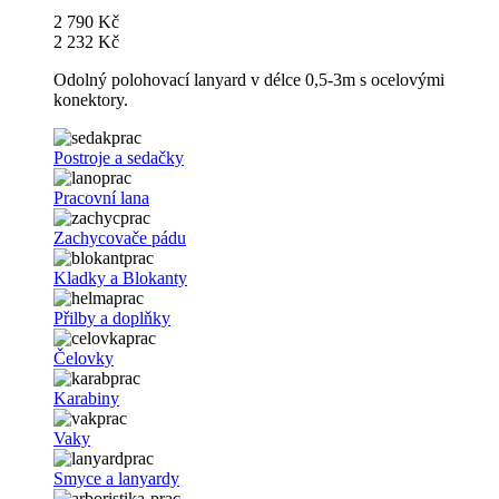
2 790 Kč
2 232 Kč
Odolný polohovací lanyard v délce 0,5-3m s ocelovými
konektory.
Postroje a sedačky
Pracovní lana
Zachycovače pádu
Kladky a Blokanty
Přilby a doplňky
Čelovky
Karabiny
Vaky
Smyce a lanyardy