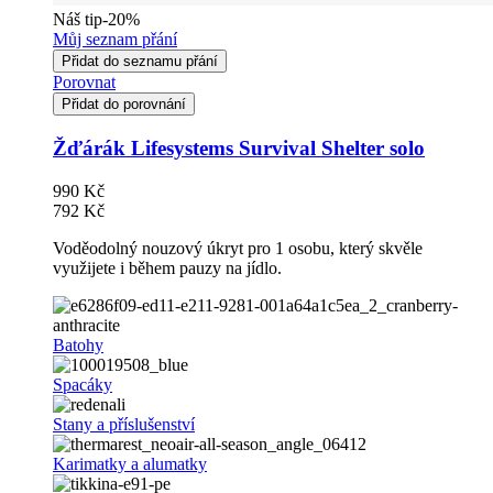
Náš tip
-20%
Můj seznam přání
Přidat do seznamu přání
Porovnat
Přidat do porovnání
Žďárák Lifesystems Survival Shelter solo
990 Kč
792 Kč
Voděodolný nouzový úkryt pro 1 osobu, který skvěle
využijete i během pauzy na jídlo.
Batohy
Spacáky
Stany a příslušenství
Karimatky a alumatky