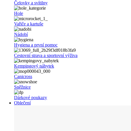
Čelovky a svítilny
Hole
Vařiče a kartuše
Nádobí
Hygiena a první pomoc
Cestovní strava a sportovní výživa
Kempingový nábytek
Canicross
Sněžnice
Dárkové poukazy
Oblečení