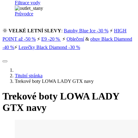
Filtrace vody
Průvodce
🌞
VELKÉ LETNÍ SLEVY
:
Batohy Blue Ice -30 %
⚡
HIGH
POINT až -50 %
⚡
E9 -20 %
⚡
Oblečení
&
obuv Black Diamond
-40 %
⚡
Lezečky Black Diamond -30 %
Titulní stránka
Trekové boty LOWA LADY GTX navy
Trekové boty LOWA LADY
GTX navy