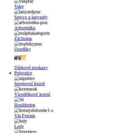
Vaky
Smyce a lanyardy
Arboristika
Záchrana
Doplňky
Dárkové poukazy
Průvodce
Sportovní lezení
Vícedélkové lezení
Bouldering
Via Ferrata
Ledy