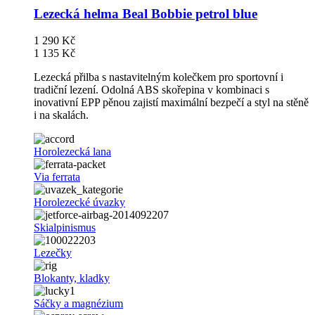
Lezecká helma Beal Bobbie petrol blue
1 290 Kč
1 135 Kč
Lezecká přilba s nastavitelným kolečkem pro sportovní i
tradiční lezení. Odolná ABS skořepina v kombinaci s
inovativní EPP pěnou zajistí maximální bezpečí a styl na stěně
i na skalách.
Horolezecká lana
Via ferrata
Horolezecké úvazky
Skialpinismus
Lezečky
Blokanty, kladky
Sáčky a magnézium