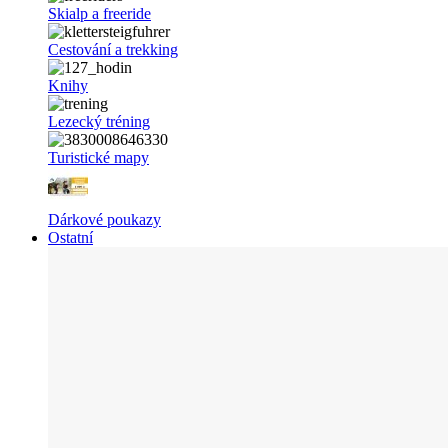
Skialp a freeride
Cestování a trekking
Knihy
Lezecký tréning
Turistické mapy
Dárkové poukazy
Ostatní