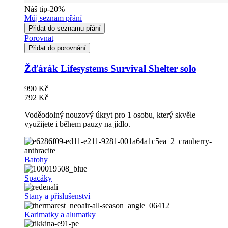
Náš tip
-20%
Můj seznam přání
Přidat do seznamu přání
Porovnat
Přidat do porovnání
Žďárák Lifesystems Survival Shelter solo
990 Kč
792 Kč
Voděodolný nouzový úkryt pro 1 osobu, který skvěle
využijete i během pauzy na jídlo.
Batohy
Spacáky
Stany a příslušenství
Karimatky a alumatky