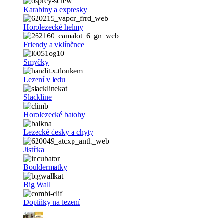
Karabiny a expresky
Horolezecké helmy
Friendy a vklíněnce
Smyčky
Lezení v ledu
Slackline
Horolezecké batohy
Lezecké desky a chyty
Jistítka
Bouldermatky
Big Wall
Doplňky na lezení