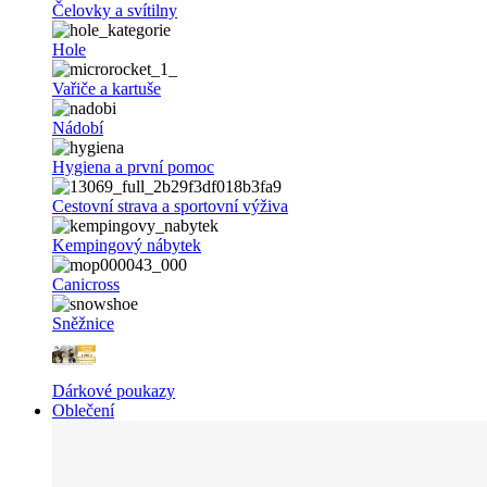
Čelovky a svítilny
Hole
Vařiče a kartuše
Nádobí
Hygiena a první pomoc
Cestovní strava a sportovní výživa
Kempingový nábytek
Canicross
Sněžnice
Dárkové poukazy
Oblečení