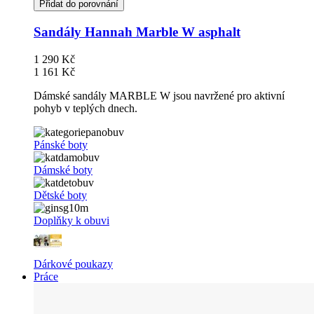
Přidat do porovnání
Sandály Hannah Marble W asphalt
1 290 Kč
1 161 Kč
Dámské sandály MARBLE W jsou navržené pro aktivní
pohyb v teplých dnech.
Pánské boty
Dámské boty
Dětské boty
Doplňky k obuvi
Dárkové poukazy
Práce