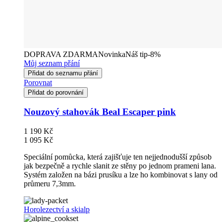
DOPRAVA ZDARMA
Novinka
Náš tip
-8%
Můj seznam přání
Přidat do seznamu přání
Porovnat
Přidat do porovnání
Nouzový stahovák Beal Escaper pink
1 190 Kč
1 095 Kč
Speciální pomůcka, která zajišťuje ten nejjednodušší způsob
jak bezpečně a rychle slanit ze stěny po jednom prameni lana.
Systém založen na bázi prusíku a lze ho kombinovat s lany od
průmeru 7,3mm.
Horolezectví a skialp