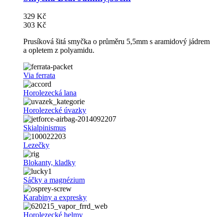
329 Kč
303 Kč
Prusíková šitá smyčka o průměru 5,5mm s aramidový jádrem
a opletem z polyamidu.
Via ferrata
Horolezecká lana
Horolezecké úvazky
Skialpinismus
Lezečky
Blokanty, kladky
Sáčky a magnézium
Karabiny a expresky
Horolezecké helmy