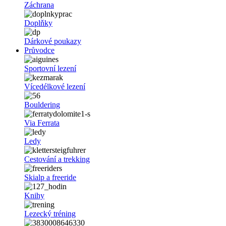
Záchrana
Doplňky
Dárkové poukazy
Průvodce
Sportovní lezení
Vícedélkové lezení
Bouldering
Via Ferrata
Ledy
Cestování a trekking
Skialp a freeride
Knihy
Lezecký tréning