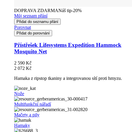
DOPRAVA ZDARMA
Náš tip
-20%
Můj seznam přání
Přidat do seznamu přání
Porovnat
Přidat do porovnání
Přístřešek Lifesystems Expedition Hammock
Mosquito Net
2 590 Kč
2 072 Kč
Hamaka z ripstop tkaniny a integrovanou sítí proti hmyzu.
Nože
Multifunkční nářadí
Mačety a pily
Hamaky