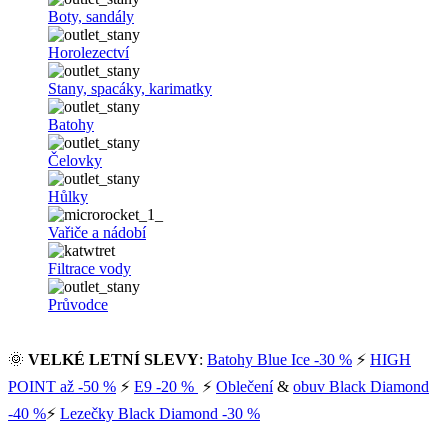
Boty, sandály
Horolezectví
Stany, spacáky, karimatky
Batohy
Čelovky
Hůlky
Vařiče a nádobí
Filtrace vody
Průvodce
🌞
VELKÉ LETNÍ SLEVY
:
Batohy Blue Ice -30 %
⚡
HIGH
POINT až -50 %
⚡
E9 -20 %
⚡
Oblečení
&
obuv Black Diamond
-40 %
⚡
Lezečky Black Diamond -30 %