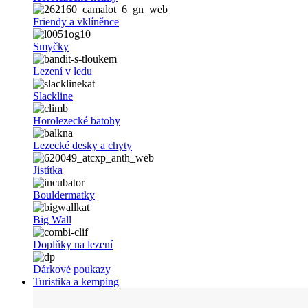
Friendy a vklíněnce
Smyčky
Lezení v ledu
Slackline
Horolezecké batohy
Lezecké desky a chyty
Jistítka
Bouldermatky
Big Wall
Doplňky na lezení
Dárkové poukazy
Turistika a kemping