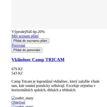
Výprodej
Náš tip
-20%
Můj seznam přání
Přidat do seznamu přání
Porovnat
Přidat do porovnání
Vklíněnec Camp TRICAM
679 Kč
543 Kč
Camp Tricam je legendární vklíněnec, který založíte všude
tam, kde ostatní pomůcky selhávají. Exceluje zejména v
horizontálních spárách, dírkách a trhlinách.
Oblečení