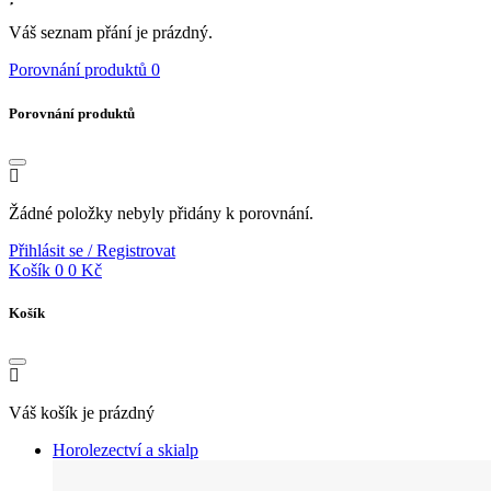
Váš seznam přání je prázdný.
Porovnání produktů
0
Porovnání produktů
Žádné položky nebyly přidány k porovnání.
Přihlásit se / Registrovat
Košík
0
0 Kč
Košík
Váš košík je prázdný
Horolezectví a skialp