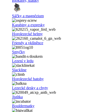
Blokanty, kladky
Sáčky a magnézium
Karabiny a expresky
Horolezecké helmy
Friendy a vklíněnce
Smyčky
Lezení v ledu
Slackline
Horolezecké batohy
Lezecké desky a chyty
Jistítka
Bouldermatky