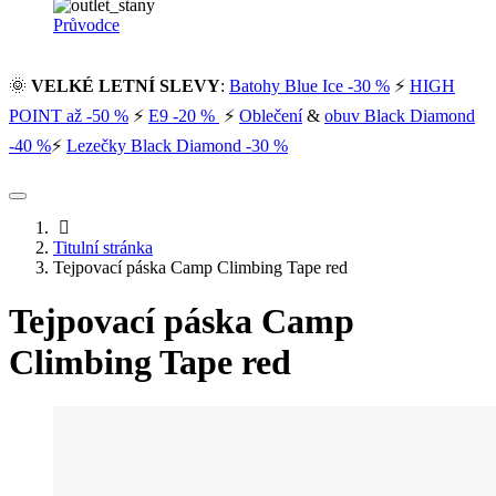
Průvodce
🌞
VELKÉ LETNÍ SLEVY
:
Batohy Blue Ice -30 %
⚡
HIGH
POINT až -50 %
⚡
E9 -20 %
⚡
Oblečení
&
obuv Black Diamond
-40 %
⚡
Lezečky Black Diamond -30 %
Titulní stránka
Tejpovací páska Camp Climbing Tape red
Tejpovací páska Camp
Climbing Tape red