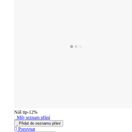
Náš tip
-12%
Můj seznam přání
Přidat do seznamu přání
Porovnat