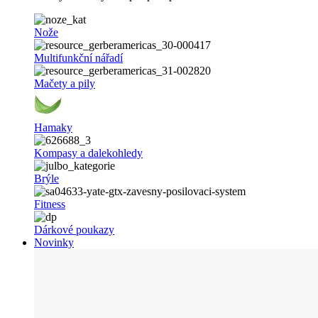
Nože
Multifunkční nářadí
Mačety a pily
Hamaky
Kompasy a dalekohledy
Brýle
Fitness
Dárkové poukazy
Novinky