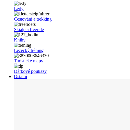
Ledy
Cestování a trekking
Skialp a freeride
Knihy
Lezecký tréning
Turistické mapy
Dárkové poukazy
Ostatní