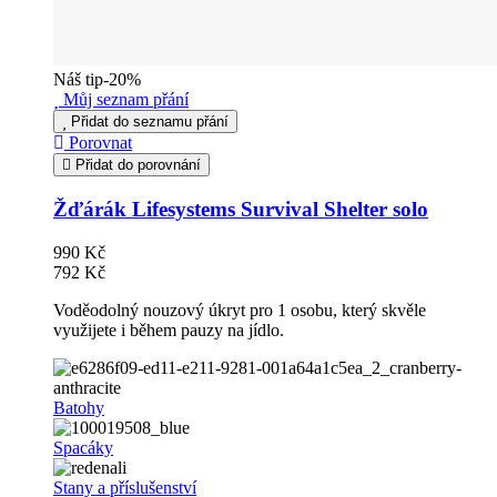
Náš tip
-20%
Můj seznam přání
Přidat do seznamu přání
Porovnat
Přidat do porovnání
Žďárák Lifesystems Survival Shelter solo
990 Kč
792 Kč
Voděodolný nouzový úkryt pro 1 osobu, který skvěle
využijete i během pauzy na jídlo.
Batohy
Spacáky
Stany a příslušenství