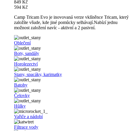
849 Kč
594 Kč
Camp Tricam Evo je inovovaná verze vklíněnce Tricam, který
založíte všude, kde jiné pomůcky selhávají.Nabízí jednu
možnost založení navíc - aktivní a 2 pasivní.
Oblečení
Boty, sandály
Horolezectví
Stany, spacáky, karimatky
Batohy
Čelovky
Hůlky
Vařiče a nádobí
Filtrace vody