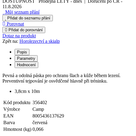
DOSTUPNOST
Prodejna LETY
-
dnes
|
Doručení po ČR
-
11.8.2026
Můj seznam přání
Přidat do seznamu přání
Porovnat
Přidat do porovnání
Dotaz na produkt
Zpět na:
Horolezectví a skialp
Popis
Parametry
Hodnocení
Pevná a odolná páska pro ochranu šlach a kůže během lezení.
Preventivní tejpování je osvědčené hlavně při tréninku.
3,8cm x 10m
Kód produktu
356402
Výrobce
Camp
EAN
8005436137629
Barva
červená
Hmotnost (kg)
0,066