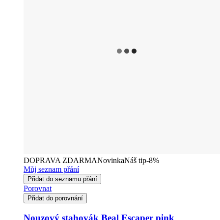
DOPRAVA ZDARMA
Novinka
Náš tip
-8%
Můj seznam přání
Přidat do seznamu přání
Porovnat
Přidat do porovnání
Nouzový stahovák Beal Escaper pink