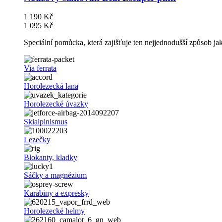
1 190 Kč
1 095 Kč
Speciální pomůcka, která zajišťuje ten nejjednodušší způsob j
Via ferrata
Horolezecká lana
Horolezecké úvazky
Skialpinismus
Lezečky
Blokanty, kladky
Sáčky a magnézium
Karabiny a expresky
Horolezecké helmy