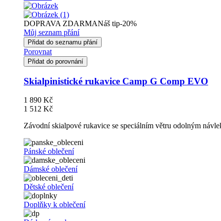
DOPRAVA ZDARMA
Náš tip
-20%
Můj seznam přání
Přidat do seznamu přání
Porovnat
Přidat do porovnání
Skialpinistické rukavice Camp G Comp EVO
1 890 Kč
1 512 Kč
Závodní skialpové rukavice se speciálním větru odolným návle
Pánské oblečení
Dámské oblečení
Dětské oblečení
Doplňky k oblečení