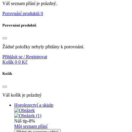
Váš seznam přání je prázdný.
Porovnání produktů
0
Porovnání produktů
Žádné položky nebyly přidány k porovnání.
Přihlásit se / Registrovat
Košík
0
0 Kč
Košík
Váš košík je prázdný
Horolezectví a skialp
Náš tip
-8%
Můj seznam přání