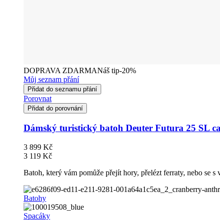
DOPRAVA ZDARMA
Náš tip
-20%
Můj seznam přání
Přidat do seznamu přání
Porovnat
Přidat do porovnání
Dámský turistický batoh Deuter Futura 25 SL ca
3 899 Kč
3 119 Kč
Batoh, který vám pomůže přejít hory, přelézt ferraty, nebo se s 
Batohy
Spacáky