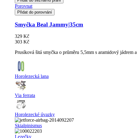
Přidat do seznamu přání
Porovnat
Přidat do porovnání
Smyčka Beal Jammy|35cm
329 Kč
303 Kč
Prusíková šitá smyčka o průměru 5,5mm s aramidový jádrem a
Horolezecká lana
Via ferrata
Horolezecké úvazky
Skialpinismus
Lezečky