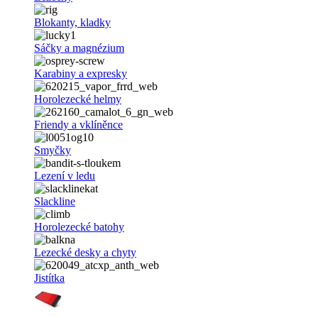
Blokanty, kladky
Sáčky a magnézium
Karabiny a expresky
Horolezecké helmy
Friendy a vklíněnce
Smyčky
Lezení v ledu
Slackline
Horolezecké batohy
Lezecké desky a chyty
Jistítka