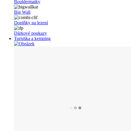
Bouldermatky
Big Wall
Doplňky na lezení
Dárkové poukazy
Turistika a kemping