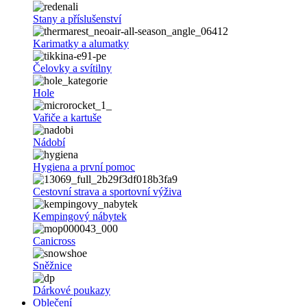
Stany a příslušenství
Karimatky a alumatky
Čelovky a svítilny
Hole
Vařiče a kartuše
Nádobí
Hygiena a první pomoc
Cestovní strava a sportovní výživa
Kempingový nábytek
Canicross
Sněžnice
Dárkové poukazy
Oblečení