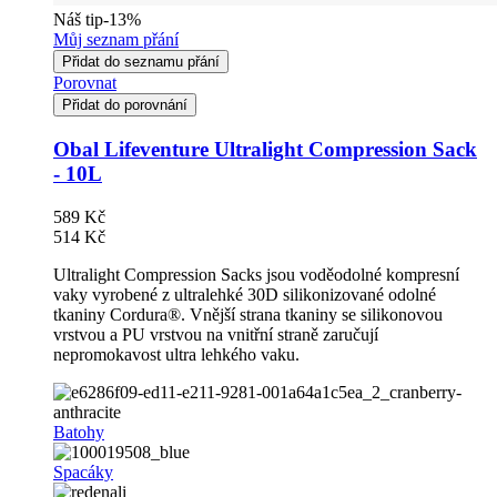
Náš tip
-13%
Můj seznam přání
Přidat do seznamu přání
Porovnat
Přidat do porovnání
Obal Lifeventure Ultralight Compression Sack
- 10L
589 Kč
514 Kč
Ultralight Compression Sacks jsou voděodolné kompresní
vaky vyrobené z ultralehké 30D silikonizované odolné
tkaniny Cordura®. Vnější strana tkaniny se silikonovou
vrstvou a PU vrstvou na vnitřní straně zaručují
nepromokavost ultra lehkého vaku.
Batohy
Spacáky