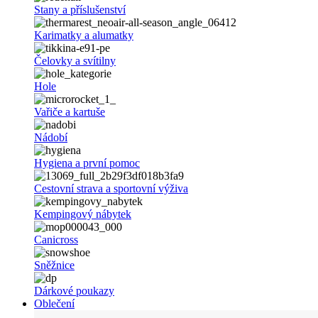
Stany a příslušenství
Karimatky a alumatky
Čelovky a svítilny
Hole
Vařiče a kartuše
Nádobí
Hygiena a první pomoc
Cestovní strava a sportovní výživa
Kempingový nábytek
Canicross
Sněžnice
Dárkové poukazy
Oblečení