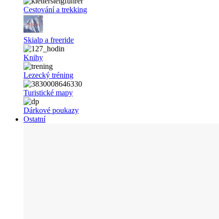
Cestování a trekking
Skialp a freeride
Knihy
Lezecký tréning
Turistické mapy
Dárkové poukazy
Ostatní