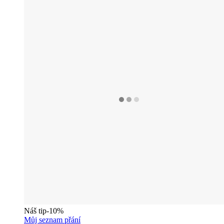
Náš tip
-10%
Můj seznam přání