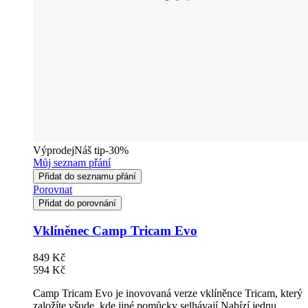
Výprodej
Náš tip
-30%
Můj seznam přání
Přidat do seznamu přání
Porovnat
Přidat do porovnání
Vklíněnec Camp Tricam Evo
849 Kč
594 Kč
Camp Tricam Evo je inovovaná verze vklíněnce Tricam, který
založíte všude, kde jiné pomůcky selhávají.Nabízí jednu