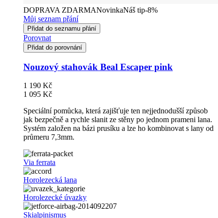
DOPRAVA ZDARMA
Novinka
Náš tip
-8%
Můj seznam přání
Přidat do seznamu přání
Porovnat
Přidat do porovnání
Nouzový stahovák Beal Escaper pink
1 190 Kč
1 095 Kč
Speciální pomůcka, která zajišťuje ten nejjednodušší způsob
jak bezpečně a rychle slanit ze stěny po jednom prameni lana.
Systém založen na bázi prusíku a lze ho kombinovat s lany od
průmeru 7,3mm.
Via ferrata
Horolezecká lana
Horolezecké úvazky
Skialpinismus