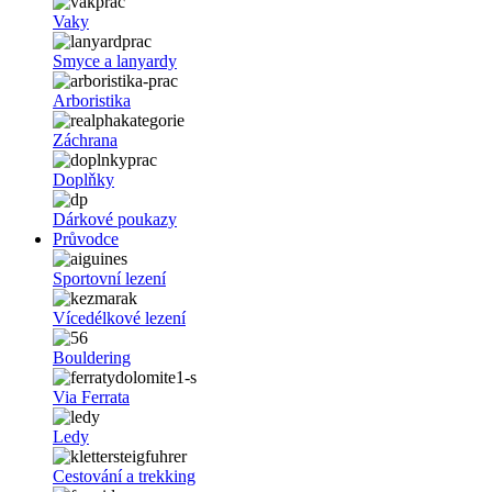
Vaky
Smyce a lanyardy
Arboristika
Záchrana
Doplňky
Dárkové poukazy
Průvodce
Sportovní lezení
Vícedélkové lezení
Bouldering
Via Ferrata
Ledy
Cestování a trekking