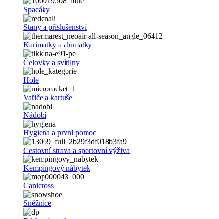
Spacáky
Stany a příslušenství
Karimatky a alumatky
Čelovky a svítilny
Hole
Vařiče a kartuše
Nádobí
Hygiena a první pomoc
Cestovní strava a sportovní výživa
Kempingový nábytek
Canicross
Sněžnice