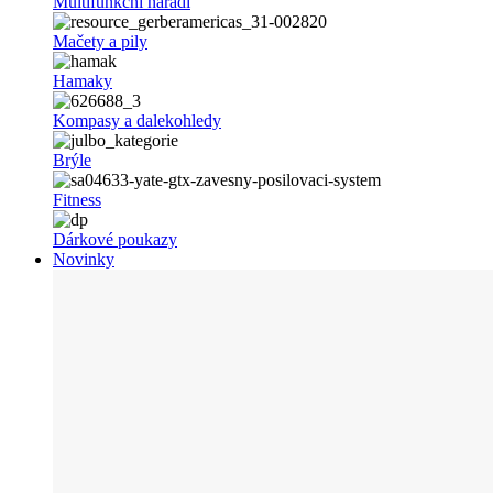
Multifunkční nářadí
Mačety a pily
Hamaky
Kompasy a dalekohledy
Brýle
Fitness
Dárkové poukazy
Novinky