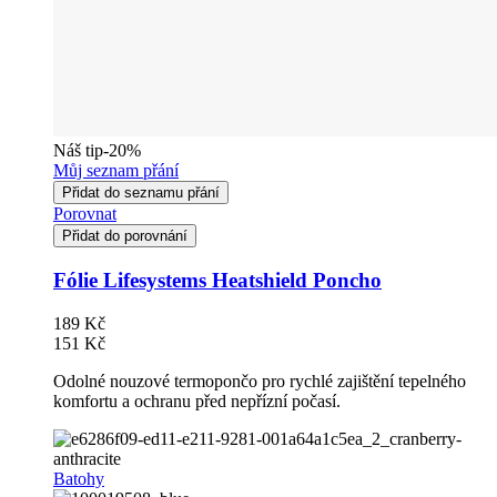
Náš tip
-20%
Můj seznam přání
Přidat do seznamu přání
Porovnat
Přidat do porovnání
Fólie Lifesystems Heatshield Poncho
189 Kč
151 Kč
Odolné nouzové termopončo pro rychlé zajištění tepelného
komfortu a ochranu před nepřízní počasí.
Batohy