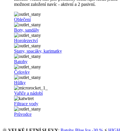
možnost založení navíc - aktivní a 2 pasivní.
Oblečení
Boty, sandály
Horolezectví
Stany, spacáky, karimatky
Batohy
Čelovky
Hůlky
Vařiče a nádobí
Filtrace vody
Průvodce
🌞
VELKÉ LETNÍ SLEVY
:
Batohy Blue Ice -30 %
⚡
HIGH