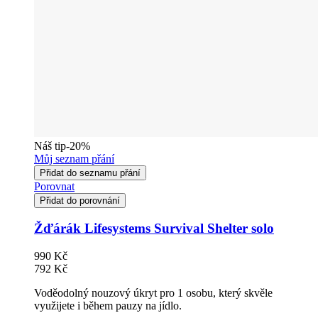
Náš tip
-20%
Můj seznam přání
Přidat do seznamu přání
Porovnat
Přidat do porovnání
Žďárák Lifesystems Survival Shelter solo
990 Kč
792 Kč
Voděodolný nouzový úkryt pro 1 osobu, který skvěle
využijete i během pauzy na jídlo.