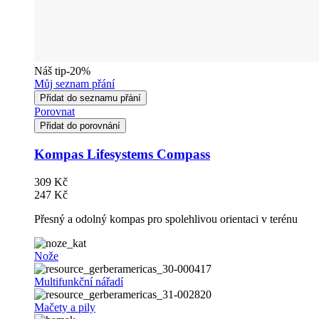
Náš tip
-20%
Můj seznam přání
Přidat do seznamu přání
Porovnat
Přidat do porovnání
Kompas Lifesystems Compass
309 Kč
247 Kč
Přesný a odolný kompas pro spolehlivou orientaci v terénu
Nože
Multifunkční nářadí
Mačety a pily