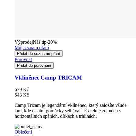
Výprodej
Náš tip
-20%
Můj seznam přání
Přidat do seznamu přání
Porovnat
Přidat do porovnání
Vklíněnec Camp TRICAM
679 Kč
543 Kč
Camp Tricam je legendární vklíněnec, který založíte všude
tam, kde ostatní pomůcky selhávají. Exceluje zejména v
horizontálních spárách, dírkách a trhlinách.
Oblečení