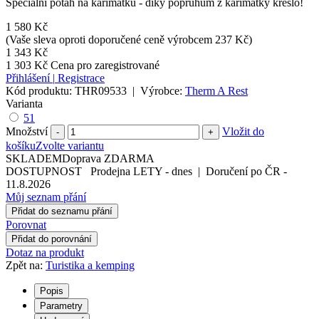
Speciální potah na karimatku - díky popruhům z karimatky křeslo!
1 580 Kč
(Vaše sleva oproti doporučené ceně výrobcem 237 Kč)
1 343 Kč
1 303 Kč
Cena pro zaregistrované
Přihlášení
|
Registrace
Kód produktu:
THR09533
|
Výrobce:
Therm A Rest
Varianta
51
Množství
Vložit do
-
+
košíku
Zvolte variantu
SKLADEM
Doprava ZDARMA
DOSTUPNOST
Prodejna LETY
-
dnes
|
Doručení po ČR
-
11.8.2026
Můj seznam přání
Přidat do seznamu přání
Porovnat
Přidat do porovnání
Dotaz na produkt
Zpět na:
Turistika a kemping
Popis
Parametry