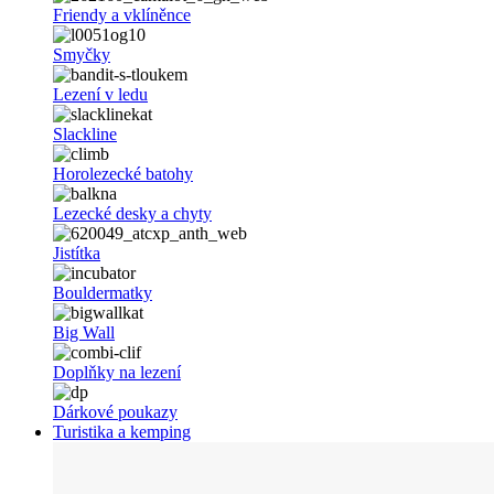
Friendy a vklíněnce
Smyčky
Lezení v ledu
Slackline
Horolezecké batohy
Lezecké desky a chyty
Jistítka
Bouldermatky
Big Wall
Doplňky na lezení
Dárkové poukazy
Turistika a kemping