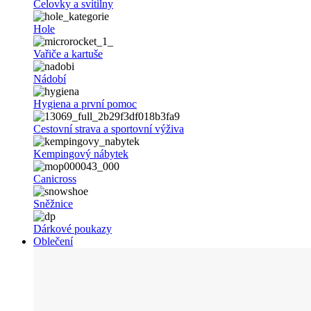
Čelovky a svítilny
Hole
Vařiče a kartuše
Nádobí
Hygiena a první pomoc
Cestovní strava a sportovní výživa
Kempingový nábytek
Canicross
Sněžnice
Dárkové poukazy
Oblečení