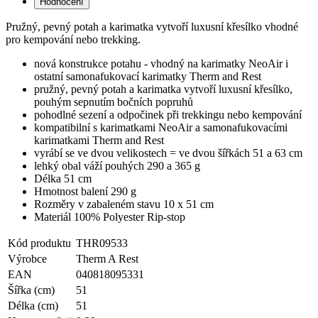
Hodnocení
Pružný, pevný potah a karimatka vytvoří luxusní křesílko vhodné
pro kempování nebo trekking.
nová konstrukce potahu - vhodný na karimatky NeoAir i
ostatní samonafukovací karimatky Therm and Rest
pružný, pevný potah a karimatka vytvoří luxusní křesílko,
pouhým sepnutím bočních popruhů
pohodlné sezení a odpočinek při trekkingu nebo kempování
kompatibilní s karimatkami NeoAir a samonafukovacími
karimatkami Therm and Rest
vyrábí se ve dvou velikostech = ve dvou šířkách 51 a 63 cm
lehký obal váží pouhých 290 a 365 g
Délka 51 cm
Hmotnost balení 290 g
Rozměry v zabaleném stavu 10 x 51 cm
Materiál 100% Polyester Rip-stop
Kód produktu
THR09533
Výrobce
Therm A Rest
EAN
040818095331
Šířka (cm)
51
Délka (cm)
51