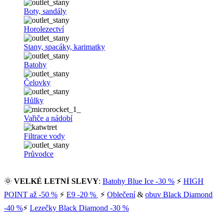
Boty, sandály
Horolezectví
Stany, spacáky, karimatky
Batohy
Čelovky
Hůlky
Vařiče a nádobí
Filtrace vody
Průvodce
🌞
VELKÉ LETNÍ SLEVY
:
Batohy Blue Ice -30 %
⚡
HIGH
POINT až -50 %
⚡
E9 -20 %
⚡
Oblečení
&
obuv Black Diamond
-40 %
⚡
Lezečky Black Diamond -30 %