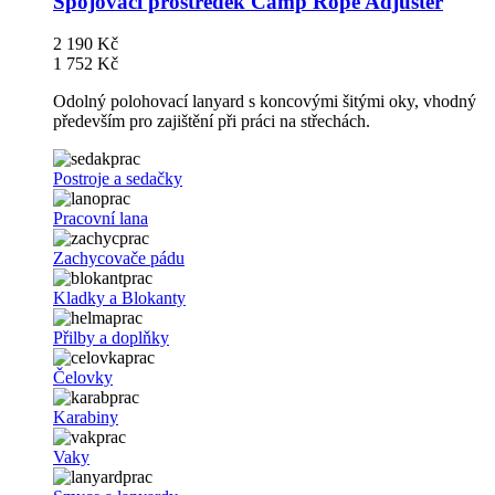
Spojovací prostředek Camp Rope Adjuster
2 190 Kč
1 752 Kč
Odolný polohovací lanyard s koncovými šitými oky, vhodný
především pro zajištění při práci na střechách.
Postroje a sedačky
Pracovní lana
Zachycovače pádu
Kladky a Blokanty
Přilby a doplňky
Čelovky
Karabiny
Vaky