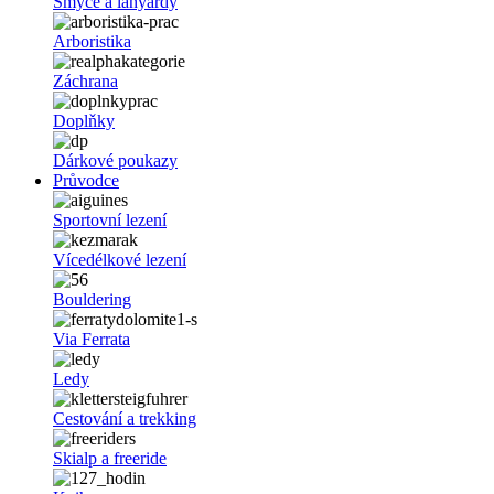
Smyce a lanyardy
Arboristika
Záchrana
Doplňky
Dárkové poukazy
Průvodce
Sportovní lezení
Vícedélkové lezení
Bouldering
Via Ferrata
Ledy
Cestování a trekking
Skialp a freeride