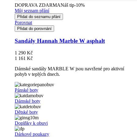
DOPRAVA ZDARMA
Náš tip
-10%
Můj seznam přání
Přidat do seznamu přání
Porovnat
Přidat do porovnání
Sandály Hannah Marble W asphalt
1 290 Kč
1 161 Kč
Dámské sandály MARBLE W jsou navržené pro aktivní
pohyb v teplých dnech.
Pánské boty
Dámské boty
Dětské boty
Doplňky k obuvi
Dárkové poukazy