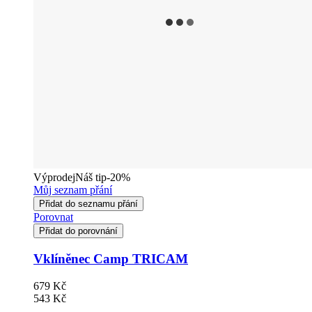
Výprodej
Náš tip
-20%
Můj seznam přání
Přidat do seznamu přání
Porovnat
Přidat do porovnání
Vklíněnec Camp TRICAM
679 Kč
543 Kč