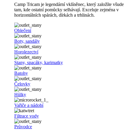
Camp Tricam je legendární vklíněnec, který založíte všude
tam, kde ostatní pomůcky selhávají. Exceluje zejména v
horizontálních spárách, dírkách a trhlinách.
Oblečení
Boty, sandály
Horolezectví
Stany, spacáky, karimatky
Batohy
Čelovky
Hůlky
Vařiče a nádobí
Filtrace vody
Průvodce