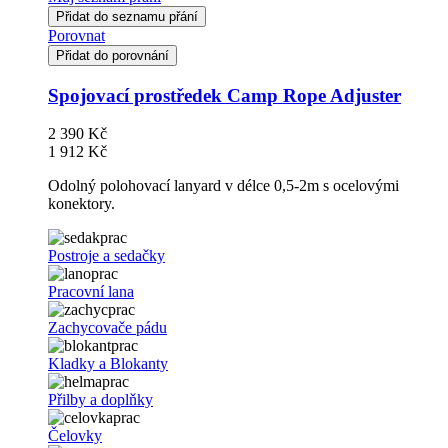
Přidat do seznamu přání
Porovnat
Přidat do porovnání
Spojovací prostředek Camp Rope Adjuster
2 390 Kč
1 912 Kč
Odolný polohovací lanyard v délce 0,5-2m s ocelovými
konektory.
Postroje a sedačky
Pracovní lana
Zachycovače pádu
Kladky a Blokanty
Přilby a doplňky
Čelovky