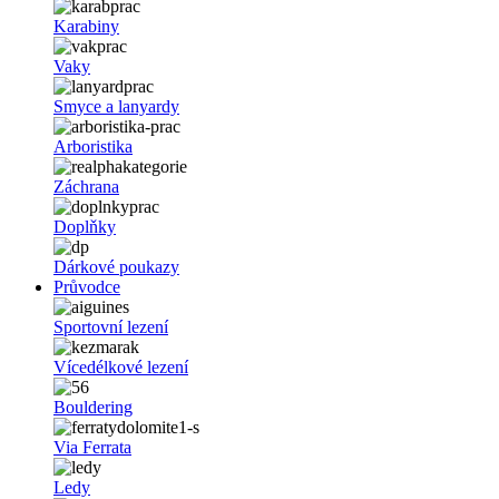
Karabiny
Vaky
Smyce a lanyardy
Arboristika
Záchrana
Doplňky
Dárkové poukazy
Průvodce
Sportovní lezení
Vícedélkové lezení
Bouldering
Via Ferrata
Ledy