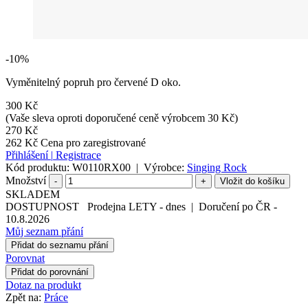
-10%
Vyměnitelný popruh pro červené D oko.
300 Kč
(Vaše sleva oproti doporučené ceně výrobcem 30 Kč)
270 Kč
262 Kč
Cena pro zaregistrované
Přihlášení
|
Registrace
Kód produktu:
W0110RX00
|
Výrobce:
Singing Rock
Množství
-
+
SKLADEM
DOSTUPNOST
Prodejna LETY
-
dnes
|
Doručení po ČR
-
10.8.2026
Můj seznam přání
Přidat do seznamu přání
Porovnat
Přidat do porovnání
Dotaz na produkt
Zpět na:
Práce