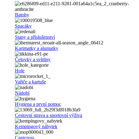
Batohy
Spacáky
Stany a příslušenství
Karimatky a alumatky
Čelovky a svítilny
Hole
Vařiče a kartuše
Nádobí
Hygiena a první pomoc
Cestovní strava a sportovní výživa
Kempingový nábytek
Canicross