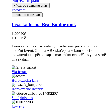
Můj seznam přání
Přidat do seznamu přání
Porovnat
Přidat do porovnání
Lezecká helma Beal Bobbie pink
1 290 Kč
1 135 Kč
Lezecká přilba s nastavitelným kolečkem pro sportovní i
tradiční lezení. Odolná ABS skořepina v kombinaci s
inovativní EPP pěnou zajistí maximální bezpečí a styl na stěně
i na skalách.
Via ferrata
Horolezecká lana
Horolezecké úvazky
Skialpinismus
Lezečky