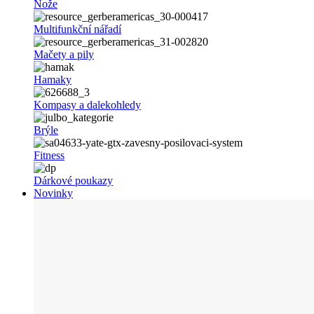
Nože
Multifunkční nářadí
Mačety a pily
Hamaky
Kompasy a dalekohledy
Brýle
Fitness
Dárkové poukazy
Novinky