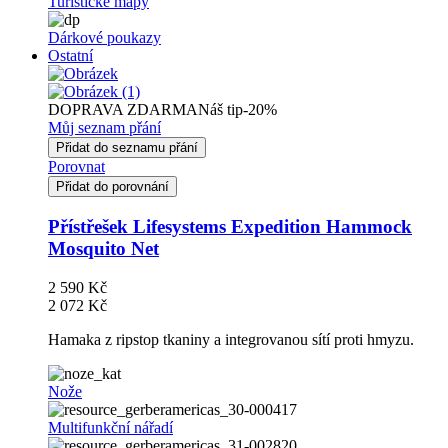
Turistické mapy
Dárkové poukazy
Ostatní
DOPRAVA ZDARMA
Náš tip
-20%
Můj seznam přání
Přidat do seznamu přání
Porovnat
Přidat do porovnání
Přístřešek Lifesystems Expedition Hammock
Mosquito Net
2 590 Kč
2 072 Kč
Hamaka z ripstop tkaniny a integrovanou sítí proti hmyzu.
Nože
Multifunkční nářadí