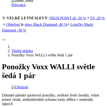
Průvodce
🌞
VELKÉ LETNÍ SLEVY
:
HIGH POINT až -50 %
⚡
E9 -20 %
⚡
Oblečení
&
obuv Black Diamond -40 %
⚡
Lezečky Black
Diamond -30 %
Titulní stránka
Ponožky Voxx WALLI světle šedá 1 pár
Ponožky Voxx WALLI světle
šedá 1 pár
Dámské-pánské sportovní ponožky, zesílené froté chodilo, velmi
jemný omak, antibakteriální ochrana ionty stříbra v materiálu
silproX