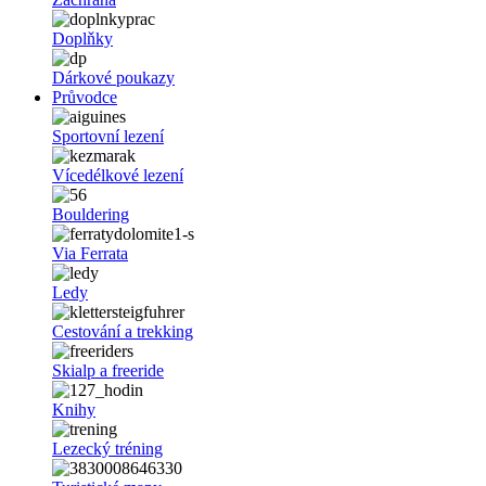
Doplňky
Dárkové poukazy
Průvodce
Sportovní lezení
Vícedélkové lezení
Bouldering
Via Ferrata
Ledy
Cestování a trekking
Skialp a freeride
Knihy
Lezecký tréning