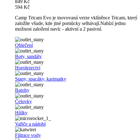
849 Kč
594 Kč
Camp Tricam Evo je inovovaná verze vklíněnce Tricam, který
založíte všude, kde jiné pomůcky selhávají.Nabízí jednu
možnost založení navíc - aktivní a 2 pasivní.
Oblečení
Boty, sandály
Horolezectví
Stany, spacáky, karimatky
Batohy
Čelovky
Hůlky
Vařiče a nádobí
Filtrace vody