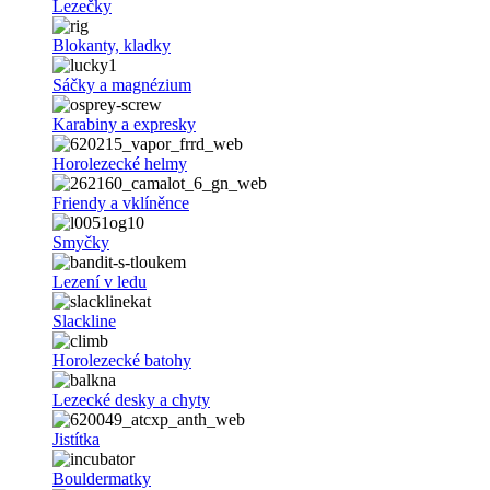
Lezečky
Blokanty, kladky
Sáčky a magnézium
Karabiny a expresky
Horolezecké helmy
Friendy a vklíněnce
Smyčky
Lezení v ledu
Slackline
Horolezecké batohy
Lezecké desky a chyty
Jistítka
Bouldermatky