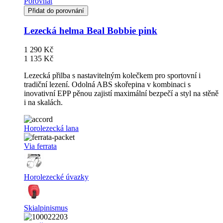
Porovnat
Přidat do porovnání
Lezecká helma Beal Bobbie pink
1 290 Kč
1 135 Kč
Lezecká přilba s nastavitelným kolečkem pro sportovní i
tradiční lezení. Odolná ABS skořepina v kombinaci s
inovativní EPP pěnou zajistí maximální bezpečí a styl na stěně
i na skalách.
Horolezecká lana
Via ferrata
Horolezecké úvazky
Skialpinismus