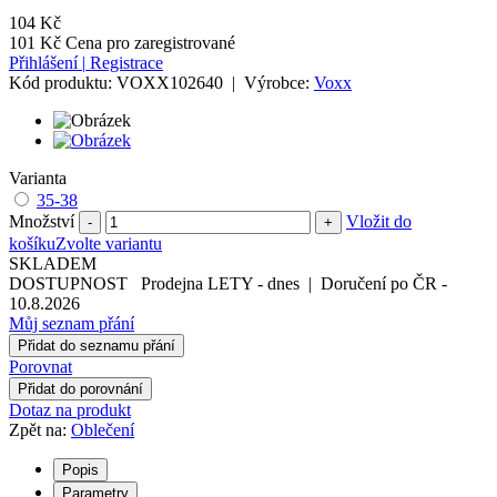
104 Kč
101 Kč
Cena pro zaregistrované
Přihlášení
|
Registrace
Kód produktu:
VOXX102640
|
Výrobce:
Voxx
Varianta
35-38
Množství
Vložit do
-
+
košíku
Zvolte variantu
SKLADEM
DOSTUPNOST
Prodejna LETY
-
dnes
|
Doručení po ČR
-
10.8.2026
Můj seznam přání
Přidat do seznamu přání
Porovnat
Přidat do porovnání
Dotaz na produkt
Zpět na:
Oblečení
Popis
Parametry