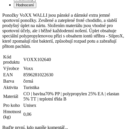
Hodnocení
Ponožky VoXX WALLI jsou pánské a dámské extra jemné
sportovní ponožky. Zesílené a zateplené froté chodidlo, a slabší
prodyšný úplet na nártu. Složením materiálu jsou vhodné pro
sportovní účely, ale i běžné každodenní nošení. Úplet obsahuje
speciální polypropylenovou přízi s obsahem iontů stříbra - SilproX,
které zpomalují růst bakterií, způsobují rozpad potu a zabraňují
přitom pachům.
Kód
VOXX102640
produktu
Výrobce
Voxx
EAN
8596281022630
Barva
černá
Aktivita
Turistika
CO | bavlna70% PP | polypropylen 25% EA | elastan
Materiál
5% TT | teplotní třída B
Pro koho
Unisex
Hmotnost
0,06
(kg)
Buďte první, kdo napíše komentář...