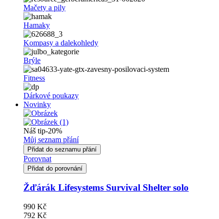
Mačety a pily
Hamaky
Kompasy a dalekohledy
Brýle
Fitness
Dárkové poukazy
Novinky
Náš tip
-20%
Můj seznam přání
Přidat do seznamu přání
Porovnat
Přidat do porovnání
Žďárák Lifesystems Survival Shelter solo
990 Kč
792 Kč