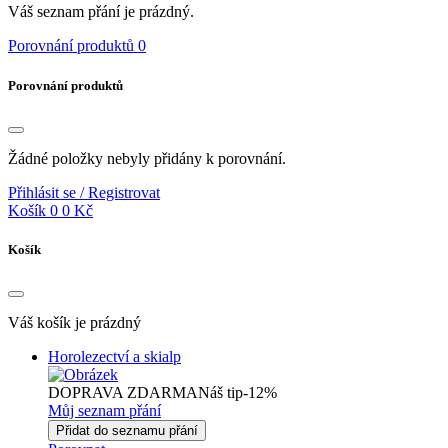
Váš seznam přání je prázdný.
Porovnání produktů
0
Porovnání produktů
Žádné položky nebyly přidány k porovnání.
Přihlásit se / Registrovat
Košík
0
0 Kč
Košík
Váš košík je prázdný
Horolezectví a skialp
DOPRAVA ZDARMA
Náš tip
-12%
Můj seznam přání
Přidat do seznamu přání