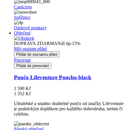
Canicross
Sněžnice
Dárkové poukazy
Oblečení
DOPRAVA ZDARMA
Náš tip
-15%
Můj seznam přání
Přidat do seznamu přání
Porovnat
Přidat do porovnání
Pončo Lifeventure Poncho black
1 590 Kč
1 352 Kč
Ultralehké a snadno sbalitelné pončo od značky Lifeventure
je praktickým doplňkem pro každého dobrodruha, turistu či
cyklistu.
Pánské oblečení