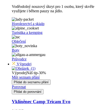
Voděodolný nouzový úkryt pro 1 osobu, který skvěle
využijete i během pauzy na jídlo.
Horolezectví a skialp
Turistika a kemping
Oblečení
Boty
Průvodce
Výprodej
Výprodej
Náš tip
-30%
Můj seznam přání
Přidat do seznamu přání
Porovnat
Přidat do porovnání
Vklíněnec Camp Tricam Evo