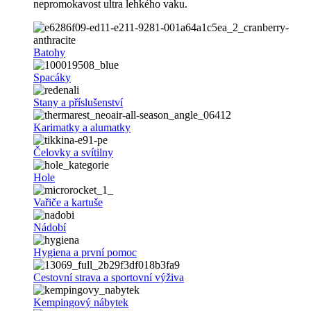
nepromokavost ultra lehkého vaku.
Batohy
Spacáky
Stany a příslušenství
Karimatky a alumatky
Čelovky a svítilny
Hole
Vařiče a kartuše
Nádobí
Hygiena a první pomoc
Cestovní strava a sportovní výživa
Kempingový nábytek