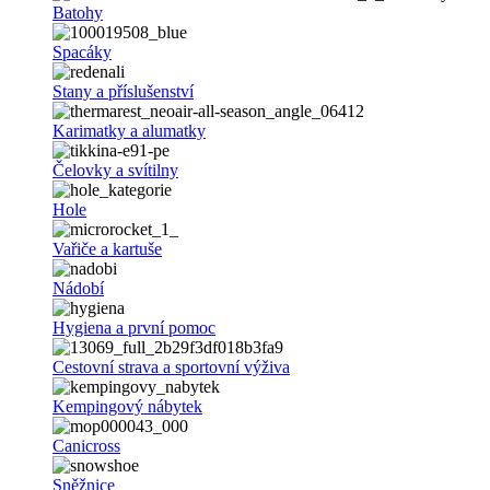
Batohy
Spacáky
Stany a příslušenství
Karimatky a alumatky
Čelovky a svítilny
Hole
Vařiče a kartuše
Nádobí
Hygiena a první pomoc
Cestovní strava a sportovní výživa
Kempingový nábytek
Canicross
Sněžnice