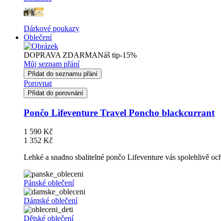
Dárkové poukazy
Oblečení
DOPRAVA ZDARMA
Náš tip
-15%
Můj seznam přání
Přidat do seznamu přání
Porovnat
Přidat do porovnání
Pončo Lifeventure Travel Poncho blackcurrant
1 590 Kč
1 352 Kč
Lehké a snadno sbalitelné pončo Lifeventure vás spolehlivě och
Pánské oblečení
Dámské oblečení
Dětské oblečení