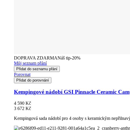
DOPRAVA ZDARMA
Náš tip
-20%
Můj seznam přání
Přidat do seznamu přání
Porovnat
Přidat do porovnání
Kempingové nádobí GSI Pinnacle Ceramic Cam
4 590 Kč
3 672 Kč
Kempingová sada nádobí pro 4 osoby s keramickým nepřilna