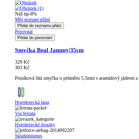
Náš tip
-8%
Můj seznam přání
Přidat do seznamu přání
Porovnat
Přidat do porovnání
Smyčka Beal Jammy|35cm
329 Kč
303 Kč
Prusíková šitá smyčka o průměru 5,5mm s aramidový jádrem a
Horolezecká lana
Via ferrata
Horolezecké úvazky
Skialpinismus