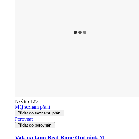
Náš tip
-12%
Můj seznam přání
Přidat do seznamu přání
Porovnat
Přidat do porovnání
Vak na lano Beal Rope Out pink 7l