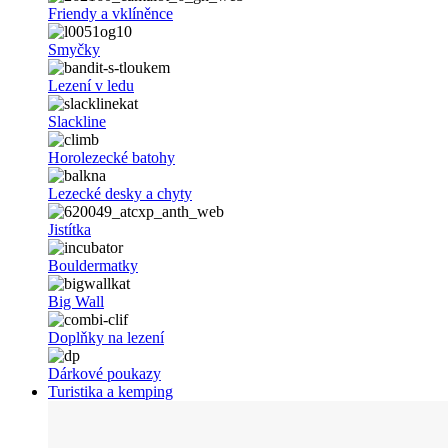
Friendy a vklíněnce
Smyčky
Lezení v ledu
Slackline
Horolezecké batohy
Lezecké desky a chyty
Jistítka
Bouldermatky
Big Wall
Doplňky na lezení
Dárkové poukazy
Turistika a kemping