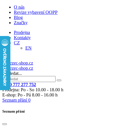
O nás
Revize vybavení OOPP
Blog
Značky
Prodejna
Kontakty
CZ
EN
Vyhledat...
+420 777 277 752
Prodejna: Po - So 10.00 - 18.00 h
E-shop: Po - Pá 8.00 - 16.00 h
Seznam přání
0
Seznam přání