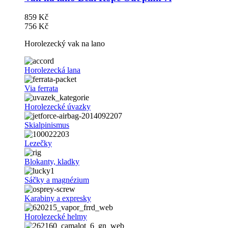
859 Kč
756 Kč
Horolezecký vak na lano
Horolezecká lana
Via ferrata
Horolezecké úvazky
Skialpinismus
Lezečky
Blokanty, kladky
Sáčky a magnézium
Karabiny a expresky
Horolezecké helmy