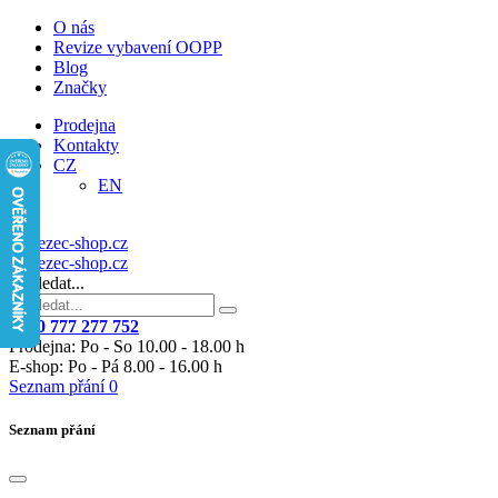
O nás
Revize vybavení OOPP
Blog
Značky
Prodejna
Kontakty
CZ
EN
Vyhledat...
+420 777 277 752
Prodejna: Po - So 10.00 - 18.00 h
E-shop: Po - Pá 8.00 - 16.00 h
Seznam přání
0
Seznam přání