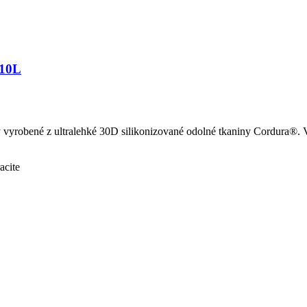
 10L
yrobené z ultralehké 30D silikonizované odolné tkaniny Cordura®. Vně