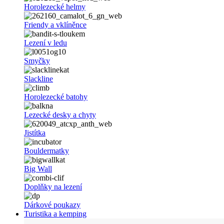
Horolezecké helmy
Friendy a vklíněnce
Lezení v ledu
Smyčky
Slackline
Horolezecké batohy
Lezecké desky a chyty
Jistítka
Bouldermatky
Big Wall
Doplňky na lezení
Dárkové poukazy
Turistika a kemping