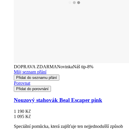
DOPRAVA ZDARMA
Novinka
Náš tip
-8%
Můj seznam přání
Přidat do seznamu přání
Porovnat
Přidat do porovnání
Nouzový stahovák Beal Escaper pink
1 190 Kč
1 095 Kč
Speciální pomůcka, která zajišťuje ten nejjednodušší způsob