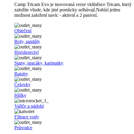
Camp Tricam Evo je inovovaná verze vklíněnce Tricam, který
založíte všude, kde jiné pomůcky selhávají.Nabízí jednu
možnost založení navíc - aktivní a 2 pasivní.
Oblečení
Boty, sandály
Horolezectví
Stany, spacáky, karimatky
Batohy
Čelovky
Hůlky
Vařiče a nádobí
Filtrace vody
Průvodce