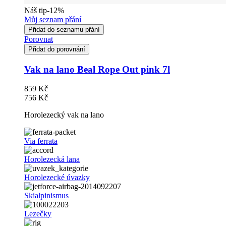
Náš tip
-12%
Můj seznam přání
Přidat do seznamu přání
Porovnat
Přidat do porovnání
Vak na lano Beal Rope Out pink 7l
859 Kč
756 Kč
Horolezecký vak na lano
Via ferrata
Horolezecká lana
Horolezecké úvazky
Skialpinismus
Lezečky