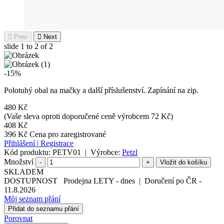
Prev
Next
slide
1 to 2
of 2
-15%
Polotuhý obal na mačky a další příslušenství. Zapínání na zip.
480 Kč
(Vaše sleva oproti doporučené ceně výrobcem 72 Kč)
408 Kč
396 Kč
Cena pro zaregistrované
Přihlášení
|
Registrace
Kód produktu:
PETV01
|
Výrobce:
Petzl
Množství
-
+
SKLADEM
DOSTUPNOST
Prodejna LETY
-
dnes
|
Doručení po ČR
-
11.8.2026
Můj seznam přání
Přidat do seznamu přání
Porovnat