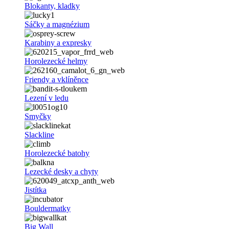
Blokanty, kladky
Sáčky a magnézium
Karabiny a expresky
Horolezecké helmy
Friendy a vklíněnce
Lezení v ledu
Smyčky
Slackline
Horolezecké batohy
Lezecké desky a chyty
Jistítka
Bouldermatky
Big Wall