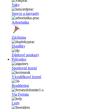
Vaky
Smyce a lanyardy
Arboristika
Záchrana
Doplňky
Dárkové poukazy
Průvodce
Sportovní lezení
Vícedélkové lezení
Bouldering
Via Ferrata
Ledy