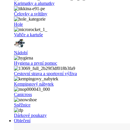
Karimatky a alumatky
Čelovky a svítilny
Hole
Vařiče a kartuše
Nádobí
Hygiena a první pomoc
Cestovní strava a sportovní výživa
Kempingový nábytek
Canicross
Sněžnice
Dárkové poukazy
Oblečení