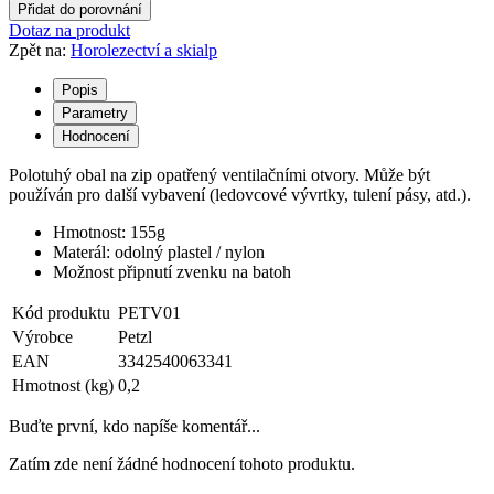
Přidat do porovnání
Dotaz na produkt
Zpět na:
Horolezectví a skialp
Popis
Parametry
Hodnocení
Polotuhý obal na zip opatřený ventilačními otvory. Může být
používán pro další vybavení (ledovcové vývrtky, tulení pásy, atd.).
Hmotnost: 155g
Materál: odolný plastel / nylon
Možnost připnutí zvenku na batoh
Kód produktu
PETV01
Výrobce
Petzl
EAN
3342540063341
Hmotnost (kg)
0,2
Buďte první, kdo napíše komentář...
Zatím zde není žádné hodnocení tohoto produktu.