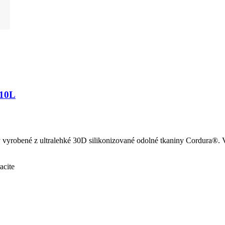
 10L
yrobené z ultralehké 30D silikonizované odolné tkaniny Cordura®. Vně