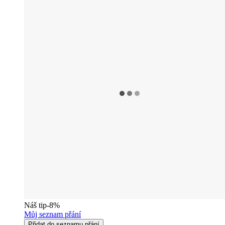
Náš tip
-8%
Můj seznam přání
Přidat do seznamu přání