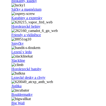
Blokanty, kladky
Sáčky a magnézium
Karabiny a expresky
Horolezecké helmy
Friendy a vklíněnce
Smyčky
Lezení v ledu
Slackline
Horolezecké batohy
Lezecké desky a chyty
Jistítka
Bouldermatky
Big Wall