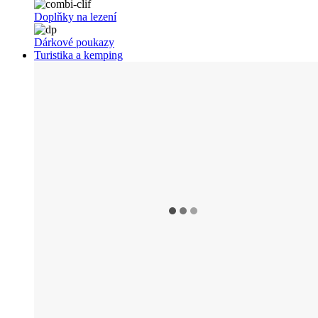
Doplňky na lezení
Dárkové poukazy
Turistika a kemping