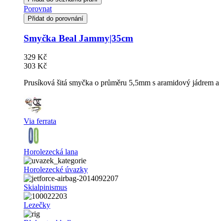
Porovnat
Přidat do porovnání
Smyčka Beal Jammy|35cm
329 Kč
303 Kč
Prusíková šitá smyčka o průměru 5,5mm s aramidový jádrem a
Via ferrata
Horolezecká lana
Horolezecké úvazky
Skialpinismus
Lezečky