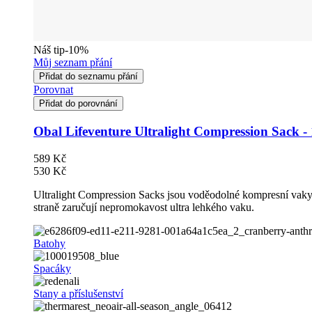
Náš tip
-10%
Můj seznam přání
Přidat do seznamu přání
Porovnat
Přidat do porovnání
Obal Lifeventure Ultralight Compression Sack -
589 Kč
530 Kč
Ultralight Compression Sacks jsou voděodolné kompresní vaky v
straně zaručují nepromokavost ultra lehkého vaku.
Batohy
Spacáky
Stany a příslušenství