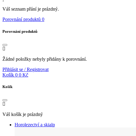
Váš seznam přání je prázdný.
Porovnání produktů
0
Porovnání produktů
Žádné položky nebyly přidány k porovnání.
Přihlásit se / Registrovat
Košík
0
0 Kč
Košík
Váš košík je prázdný
Horolezectví a skialp