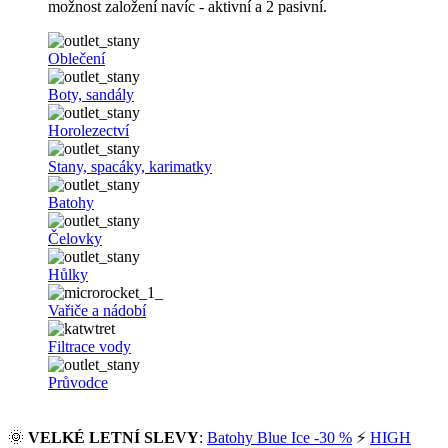
možnost založení navíc - aktivní a 2 pasivní.
Oblečení
Boty, sandály
Horolezectví
Stany, spacáky, karimatky
Batohy
Čelovky
Hůlky
Vařiče a nádobí
Filtrace vody
Průvodce
🌞
VELKÉ LETNÍ SLEVY
:
Batohy Blue Ice -30 %
⚡
HIGH