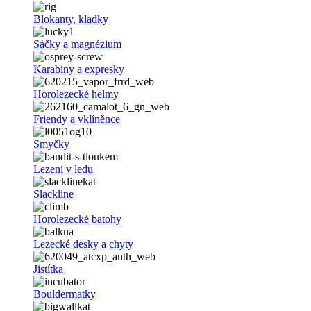
Blokanty, kladky
Sáčky a magnézium
Karabiny a expresky
Horolezecké helmy
Friendy a vklíněnce
Smyčky
Lezení v ledu
Slackline
Horolezecké batohy
Lezecké desky a chyty
Jistítka
Bouldermatky