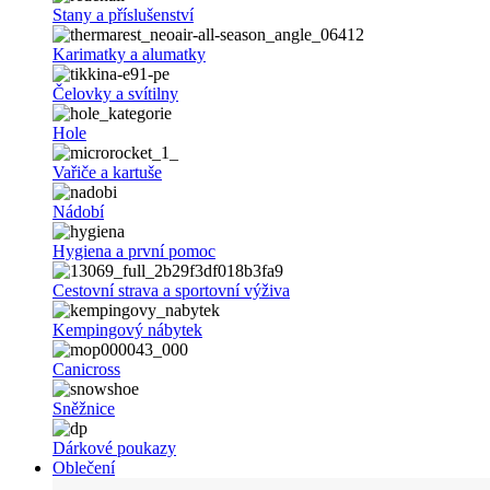
Stany a příslušenství
Karimatky a alumatky
Čelovky a svítilny
Hole
Vařiče a kartuše
Nádobí
Hygiena a první pomoc
Cestovní strava a sportovní výživa
Kempingový nábytek
Canicross
Sněžnice
Dárkové poukazy
Oblečení