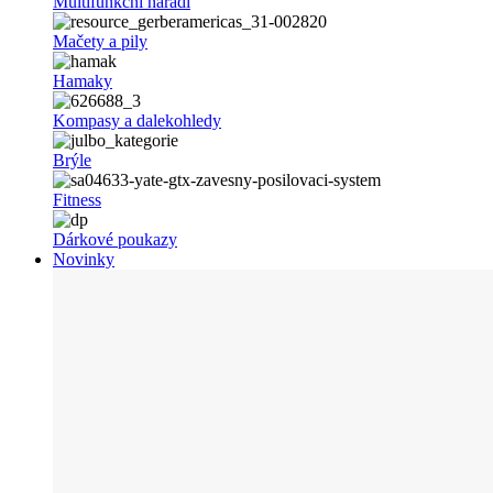
Multifunkční nářadí
Mačety a pily
Hamaky
Kompasy a dalekohledy
Brýle
Fitness
Dárkové poukazy
Novinky