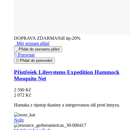
DOPRAVA ZDARMA
Náš tip
-20%
Můj seznam přání
Přidat do seznamu přání
Porovnat
Přidat do porovnání
Přístřešek Lifesystems Expedition Hammock
Mosquito Net
2 590 Kč
2 072 Kč
Hamaka z ripstop tkaniny a integrovanou sítí proti hmyzu.
Nože