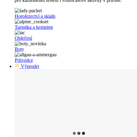
pro každodenní nošení i volnočasové aktivity v přírodě.
Horolezectví a skialp
Turistika a kemping
Oblečení
Boty
Průvodce
Výprodej