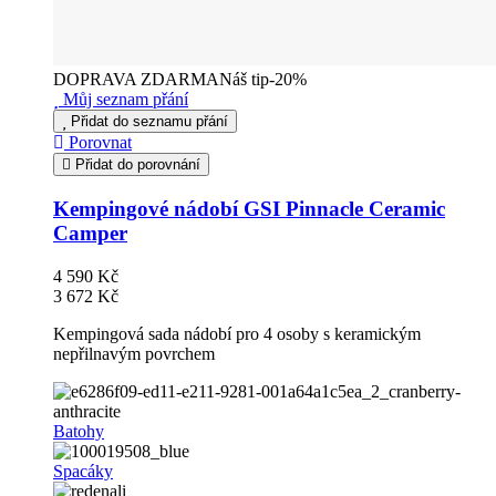
DOPRAVA ZDARMA
Náš tip
-20%
Můj seznam přání
Přidat do seznamu přání
Porovnat
Přidat do porovnání
Kempingové nádobí GSI Pinnacle Ceramic
Camper
4 590 Kč
3 672 Kč
Kempingová sada nádobí pro 4 osoby s keramickým
nepřilnavým povrchem
Batohy
Spacáky