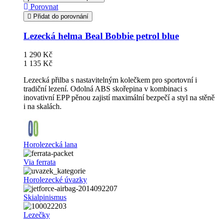
Porovnat
Přidat do porovnání
Lezecká helma Beal Bobbie petrol blue
1 290 Kč
1 135 Kč
Lezecká přilba s nastavitelným kolečkem pro sportovní i
tradiční lezení. Odolná ABS skořepina v kombinaci s
inovativní EPP pěnou zajistí maximální bezpečí a styl na stěně
i na skalách.
Horolezecká lana
Via ferrata
Horolezecké úvazky
Skialpinismus
Lezečky