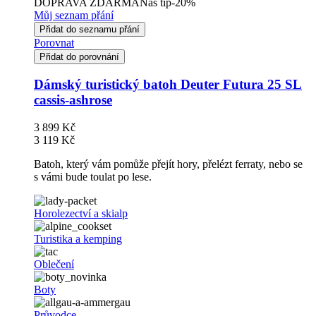
DOPRAVA ZDARMA
Náš tip
-20%
Můj seznam přání
Přidat do seznamu přání
Porovnat
Přidat do porovnání
Dámský turistický batoh Deuter Futura 25 SL
cassis-ashrose
3 899 Kč
3 119 Kč
Batoh, který vám pomůže přejít hory, přelézt ferraty, nebo se
s vámi bude toulat po lese.
Horolezectví a skialp
Turistika a kemping
Oblečení
Boty
Průvodce