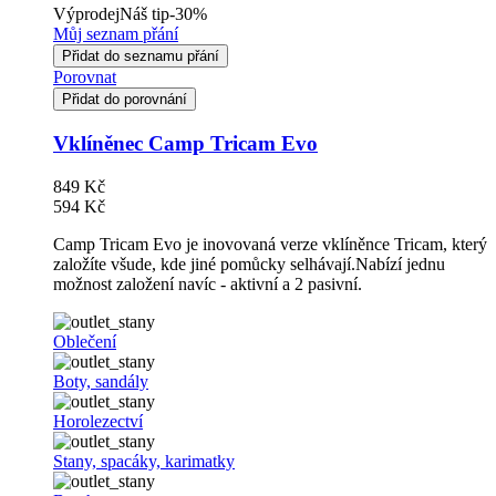
Výprodej
Náš tip
-30%
Můj seznam přání
Přidat do seznamu přání
Porovnat
Přidat do porovnání
Vklíněnec Camp Tricam Evo
849 Kč
594 Kč
Camp Tricam Evo je inovovaná verze vklíněnce Tricam, který
založíte všude, kde jiné pomůcky selhávají.Nabízí jednu
možnost založení navíc - aktivní a 2 pasivní.
Oblečení
Boty, sandály
Horolezectví
Stany, spacáky, karimatky