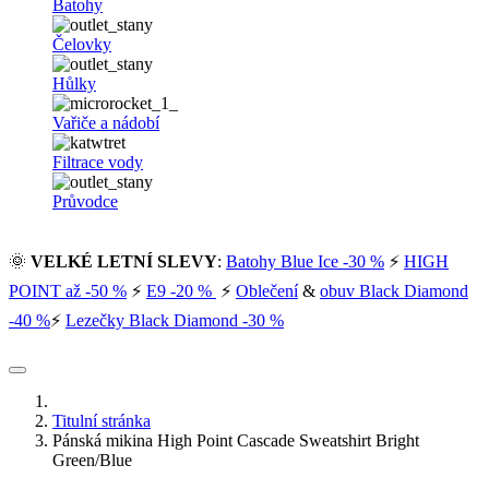
Batohy
Čelovky
Hůlky
Vařiče a nádobí
Filtrace vody
Průvodce
🌞
VELKÉ LETNÍ SLEVY
:
Batohy Blue Ice -30 %
⚡
HIGH
POINT až -50 %
⚡
E9 -20 %
⚡
Oblečení
&
obuv Black Diamond
-40 %
⚡
Lezečky Black Diamond -30 %
Titulní stránka
Pánská mikina High Point Cascade Sweatshirt Bright
Green/Blue