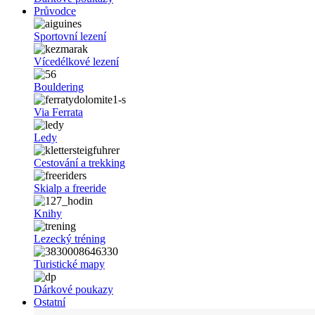
Průvodce
Sportovní lezení
Vícedélkové lezení
Bouldering
Via Ferrata
Ledy
Cestování a trekking
Skialp a freeride
Knihy
Lezecký tréning
Turistické mapy
Dárkové poukazy
Ostatní