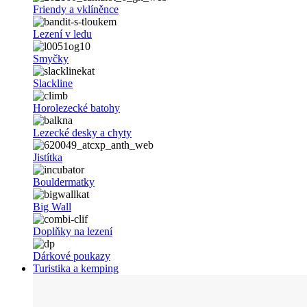
Friendy a vklíněnce
Lezení v ledu
Smyčky
Slackline
Horolezecké batohy
Lezecké desky a chyty
Jistítka
Bouldermatky
Big Wall
Doplňky na lezení
Dárkové poukazy
Turistika a kemping