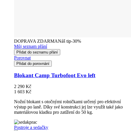
DOPRAVA ZDARMA
Náš tip
-30%
Můj seznam přání
Přidat do seznamu přání
Porovnat
Přidat do porovnání
Blokant Camp Turbofoot Evo left
2 290 Kč
1 603 Kč
Nožní blokant s otočnými rolničkami určený pro efektivní
výstup po laně. Díky své konstrukci jej lze využít také jako
materiálovou kladku pro zatížení do 50 kg.
Postroje a sedačky