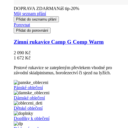
DOPRAVA ZDARMA
Náš tip
-20%
Můj seznam přání
Přidat do seznamu přání
Porovnat
Přidat do porovnání
Zimní rukavice Camp G Comp Warm
2 090 Kč
1 672 Kč
Prstové rukavice se zatepleným převlekem vhodné pro
závodní skialpinismus, horolezectví či sjezd na lyžích.
Pánské oblečení
Dámské oblečení
Dětské oblečení
Doplňky k oblečení