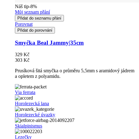
Náš tip
-8%
Můj seznam přání
Přidat do seznamu přání
Porovnat
Přidat do porovnání
Smyčka Beal Jammy|35cm
329 Kč
303 Kč
Prusíková šitá smyčka o průměru 5,5mm s aramidový jádrem
a opletem z polyamidu.
Via ferrata
Horolezecká lana
Horolezecké úvazky
Skialpinismus
Lezečky