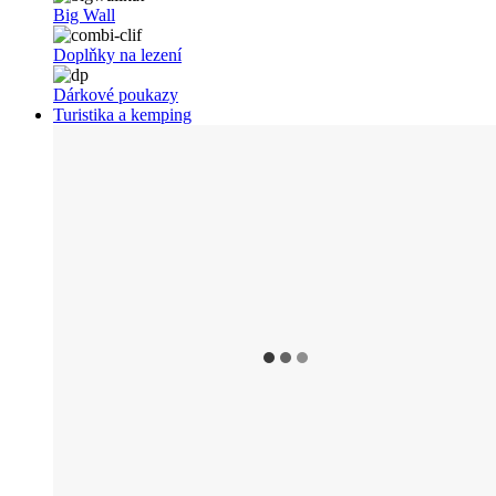
Big Wall
Doplňky na lezení
Dárkové poukazy
Turistika a kemping