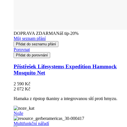
DOPRAVA ZDARMA
Náš tip
-20%
Můj seznam přání
Přidat do seznamu přání
Porovnat
Přidat do porovnání
Přístřešek Lifesystems Expedition Hammock
Mosquito Net
2 590 Kč
2 072 Kč
Hamaka z ripstop tkaniny a integrovanou sítí proti hmyzu.
Nože
Multifunkční nářadí