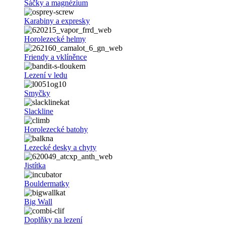
Sáčky a magnézium
Karabiny a expresky
Horolezecké helmy
Friendy a vklíněnce
Lezení v ledu
Smyčky
Slackline
Horolezecké batohy
Lezecké desky a chyty
Jistítka
Bouldermatky
Big Wall
Doplňky na lezení