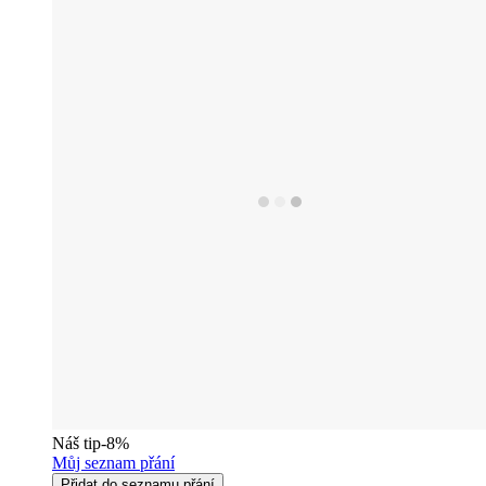
Náš tip
-8%
Můj seznam přání
Přidat do seznamu přání