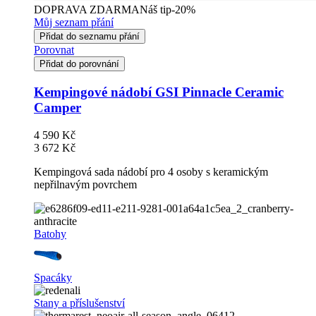
DOPRAVA ZDARMA
Náš tip
-20%
Můj seznam přání
Přidat do seznamu přání
Porovnat
Přidat do porovnání
Kempingové nádobí GSI Pinnacle Ceramic
Camper
4 590 Kč
3 672 Kč
Kempingová sada nádobí pro 4 osoby s keramickým
nepřilnavým povrchem
Batohy
Spacáky
Stany a příslušenství