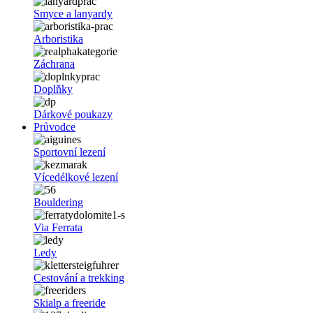
Smyce a lanyardy
Arboristika
Záchrana
Doplňky
Dárkové poukazy
Průvodce
Sportovní lezení
Vícedélkové lezení
Bouldering
Via Ferrata
Ledy
Cestování a trekking
Skialp a freeride