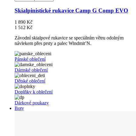
Skialpinistické rukavice Camp G Comp EVO
1 890 Kč
1 512 Kč
Závodní skialpové rukavice se speciálním větru odolným
návlekem přes prsty a palec Windmit’N.
Pánské oblečení
Dámské oblečení
Dětské oblečení
Doplňky k oblečení
Dárkové poukazy
Boty