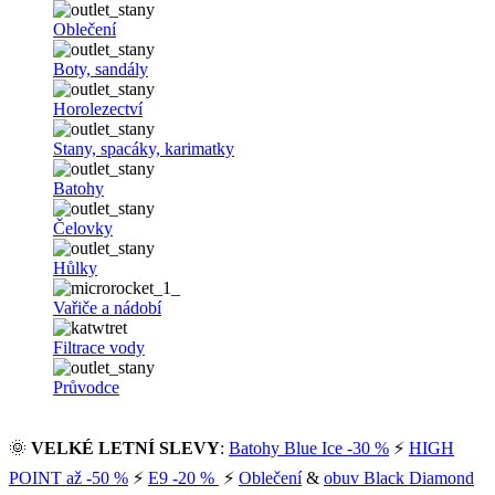
Oblečení
Boty, sandály
Horolezectví
Stany, spacáky, karimatky
Batohy
Čelovky
Hůlky
Vařiče a nádobí
Filtrace vody
Průvodce
🌞
VELKÉ LETNÍ SLEVY
:
Batohy Blue Ice -30 %
⚡
HIGH
POINT až -50 %
⚡
E9 -20 %
⚡
Oblečení
&
obuv Black Diamond