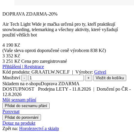
DOPRAVA ZDARMA
-20%
Air Tech Light Wide je mačka určená pro ty, kteří praktikují
snowboarding, telemarking a všechny aktivity, které vyžadují
použití větších bot
4 190 Kč
(Vaše sleva oproti doporučené ceně výrobcem 838 Kč)
3 352 Kč
3 251 Kč
Cena pro zaregistrované
Přihlášení
|
Registrace
Kód produktu:
GRAATLW.NCE.F
|
Výrobce:
Grivel
Množství
-
+
Skladem na e-shopu
Doprava ZDARMA
DOSTUPNOST
Prodejna LETY
-
11.8.2026
|
Doručení po ČR
-
12.8.2026
Můj seznam přání
Přidat do seznamu přání
Porovnat
Přidat do porovnání
Dotaz na produkt
Zpět na:
Horolezectví a skialp