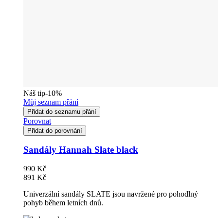
Náš tip
-10%
Můj seznam přání
Přidat do seznamu přání
Porovnat
Přidat do porovnání
Sandály Hannah Slate black
990 Kč
891 Kč
Univerzální sandály SLATE jsou navržené pro pohodlný
pohyb během letních dnů.