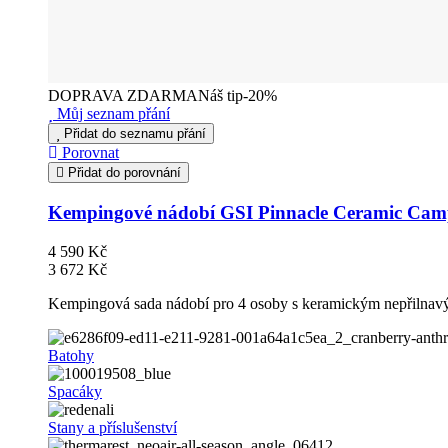
DOPRAVA ZDARMA
Náš tip
-20%
Můj seznam přání
Přidat do seznamu přání
Porovnat
Přidat do porovnání
Kempingové nádobí GSI Pinnacle Ceramic Cam
4 590 Kč
3 672 Kč
Kempingová sada nádobí pro 4 osoby s keramickým nepřilna
Batohy
Spacáky
Stany a příslušenství