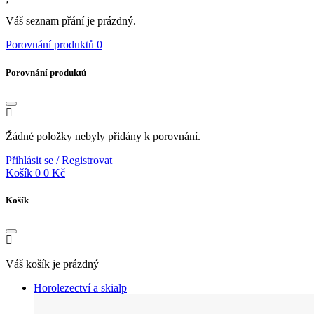
Váš seznam přání je prázdný.
Porovnání produktů
0
Porovnání produktů
Žádné položky nebyly přidány k porovnání.
Přihlásit se / Registrovat
Košík
0
0 Kč
Košík
Váš košík je prázdný
Horolezectví a skialp