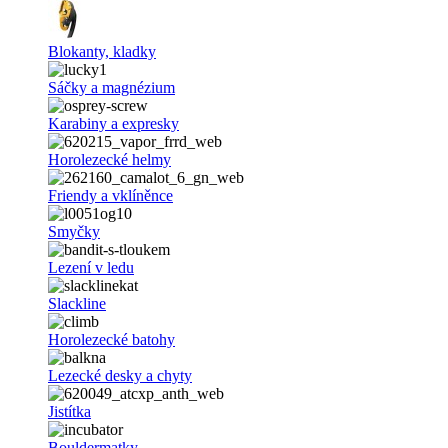
Blokanty, kladky
Sáčky a magnézium
Karabiny a expresky
Horolezecké helmy
Friendy a vklíněnce
Smyčky
Lezení v ledu
Slackline
Horolezecké batohy
Lezecké desky a chyty
Jistítka
Bouldermatky