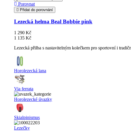
Porovnat
Přidat do porovnání
Lezecká helma Beal Bobbie pink
1 290 Kč
1 135 Kč
Lezecká přilba s nastavitelným kolečkem pro sportovní i tradič
Horolezecká lana
Via ferrata
Horolezecké úvazky
Skialpinismus
Lezečky