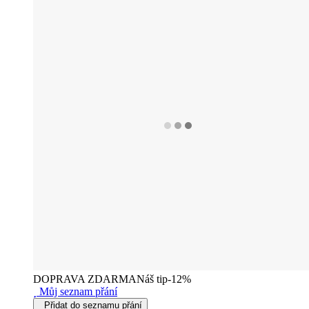
DOPRAVA ZDARMA
Náš tip
-12%
Můj seznam přání
Přidat do seznamu přání