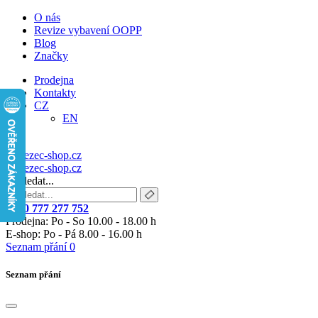
O nás
Revize vybavení OOPP
Blog
Značky
Prodejna
Kontakty
CZ
EN
Vyhledat...
+420 777 277 752
Prodejna: Po - So 10.00 - 18.00 h
E-shop: Po - Pá 8.00 - 16.00 h
Seznam přání
0
Seznam přání