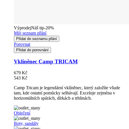
Výprodej
Náš tip
-20%
Můj seznam přání
Přidat do seznamu přání
Porovnat
Přidat do porovnání
Vklíněnec Camp TRICAM
679 Kč
543 Kč
Camp Tricam je legendární vklíněnec, který založíte všude
tam, kde ostatní pomůcky selhávají. Exceluje zejména v
horizontálních spárách, dírkách a trhlinách.
Oblečení
Boty, sandály