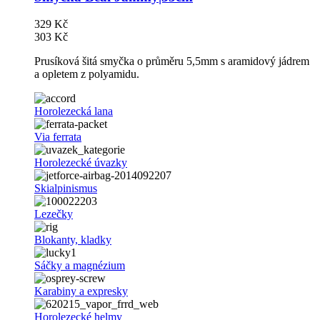
329 Kč
303 Kč
Prusíková šitá smyčka o průměru 5,5mm s aramidový jádrem
a opletem z polyamidu.
Horolezecká lana
Via ferrata
Horolezecké úvazky
Skialpinismus
Lezečky
Blokanty, kladky
Sáčky a magnézium
Karabiny a expresky
Horolezecké helmy