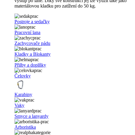
výstup po laně. Díky své konstrukci jej lze využít také jako
materiálovou kladku pro zatížení do 50 kg.
Postroje a sedačky
Pracovní lana
Zachycovače pádu
Kladky a Blokanty
Přilby a doplňky
Čelovky
Karabiny
Vaky
Smyce a lanyardy
Arboristika