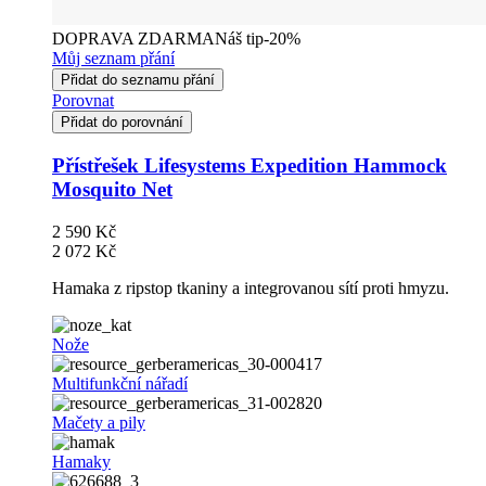
DOPRAVA ZDARMA
Náš tip
-20%
Můj seznam přání
Přidat do seznamu přání
Porovnat
Přidat do porovnání
Přístřešek Lifesystems Expedition Hammock
Mosquito Net
2 590 Kč
2 072 Kč
Hamaka z ripstop tkaniny a integrovanou sítí proti hmyzu.
Nože
Multifunkční nářadí
Mačety a pily
Hamaky