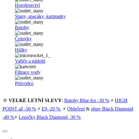
Horolezectví
Stany, spacáky, karimatky
Batohy
Čelovky
Hůlky
Vařiče a nádobí
Filtrace vody
Průvodce
🌞
VELKÉ LETNÍ SLEVY
:
Batohy Blue Ice -30 %
⚡
HIGH
POINT až -50 %
⚡
E9 -20 %
⚡
Oblečení
&
obuv Black Diamond
-40 %
⚡
Lezečky Black Diamond -30 %