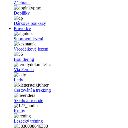
Záchrana
Doplňky
Dárkové poukazy
Průvodce
Sportovní lezení
Vícedélkové lezení
Bouldering
Via Ferrata
Ledy
Cestování a trekking
Skialp a freeride
Knihy
Lezecký tréning