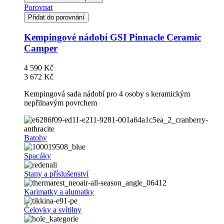
Porovnat
Přidat do porovnání
Kempingové nádobí GSI Pinnacle Ceramic
Camper
4 590 Kč
3 672 Kč
Kempingová sada nádobí pro 4 osoby s keramickým
nepřilnavým povrchem
Batohy
Spacáky
Stany a příslušenství
Karimatky a alumatky
Čelovky a svítilny